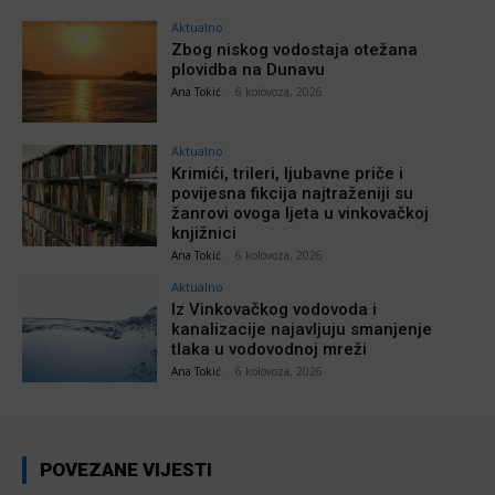
Aktualno
Zbog niskog vodostaja otežana
plovidba na Dunavu
Ana Tokić
-
6 kolovoza, 2026
Aktualno
Krimići, trileri, ljubavne priče i
povijesna fikcija najtraženiji su
žanrovi ovoga ljeta u vinkovačkoj
knjižnici
Ana Tokić
-
6 kolovoza, 2026
Aktualno
Iz Vinkovačkog vodovoda i
kanalizacije najavljuju smanjenje
tlaka u vodovodnoj mreži
Ana Tokić
-
6 kolovoza, 2026
POVEZANE VIJESTI