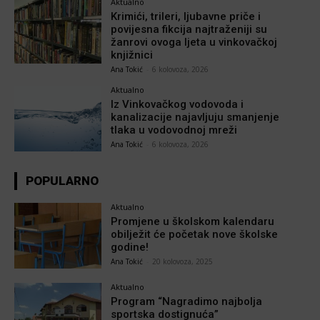
Aktualno
Krimići, trileri, ljubavne priče i
povijesna fikcija najtraženiji su
žanrovi ovoga ljeta u vinkovačkoj
knjižnici
Ana Tokić
-
6 kolovoza, 2026
Aktualno
Iz Vinkovačkog vodovoda i
kanalizacije najavljuju smanjenje
tlaka u vodovodnoj mreži
Ana Tokić
-
6 kolovoza, 2026
POPULARNO
Aktualno
Promjene u školskom kalendaru
obilježit će početak nove školske
godine!
Ana Tokić
-
20 kolovoza, 2025
Aktualno
Program “Nagradimo najbolja
sportska dostignuća”