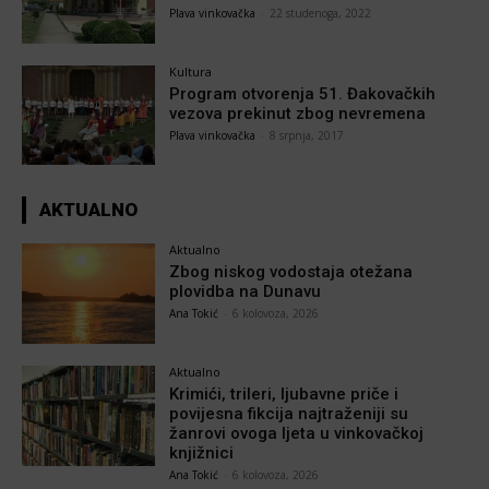
Plava vinkovačka
-
22 studenoga, 2022
Kultura
Program otvorenja 51. Đakovačkih
vezova prekinut zbog nevremena
Plava vinkovačka
-
8 srpnja, 2017
AKTUALNO
Aktualno
Zbog niskog vodostaja otežana
plovidba na Dunavu
Ana Tokić
-
6 kolovoza, 2026
Aktualno
Krimići, trileri, ljubavne priče i
povijesna fikcija najtraženiji su
žanrovi ovoga ljeta u vinkovačkoj
knjižnici
Ana Tokić
-
6 kolovoza, 2026