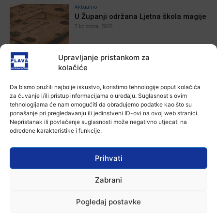
Aktualno
U Županji održana Ljetna škola magije
7 kolovoza, 2026
Upravljanje pristankom za
Aktualno
kolačiće
Zbog niskog vodostaja otežana
plovidba na Dunavu
Da bismo pružili najbolje iskustvo, koristimo tehnologije poput kolačića
6 kolovoza, 2026
za čuvanje i/ili pristup informacijama o uređaju. Suglasnost s ovim
tehnologijama će nam omogućiti da obrađujemo podatke kao što su
ponašanje pri pregledavanju ili jedinstveni ID-ovi na ovoj web stranici.
Aktualno
Nepristanak ili povlačenje suglasnosti može negativno utjecati na
Krimići, trileri, ljubavne priče i
određene karakteristike i funkcije.
povijesna fikcija najtraženiji su
žanrovi ovoga ljeta u vinkovačkoj
knjižnici
Prihvati
6 kolovoza, 2026
Aktualno
Zabrani
Iz Vinkovačkog vodovoda i
kanalizacije najavljuju smanjenje
Pogledaj postavke
tlaka u vodovodnoj mreži
6 kolovoza, 2026