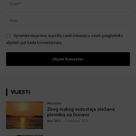
Ema
We
Spremite moje ime, e-poštu i web-lokaciju u ovom pregledniku
sljedeći put kada komentarirate.
VIJESTI
Aktualno
Zbog niskog vodostaja otežana
plovidba na Dunavu
Ana Tokić
-
6 kolovoza, 2026