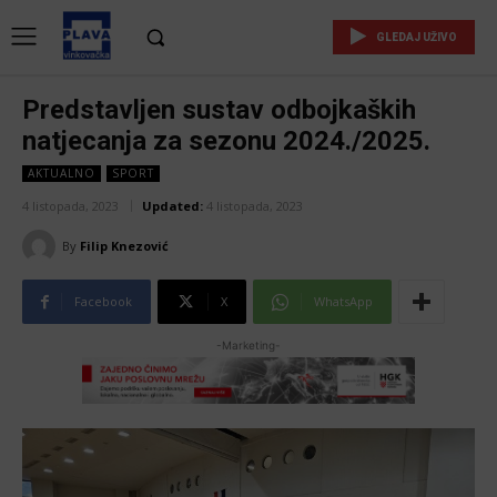
GLEDAJ UŽIVO
Predstavljen sustav odbojkaških
natjecanja za sezonu 2024./2025.
AKTUALNO
SPORT
4 listopada, 2023
Updated:
4 listopada, 2023
By
Filip Knezović
Facebook
X
WhatsApp
-Marketing-