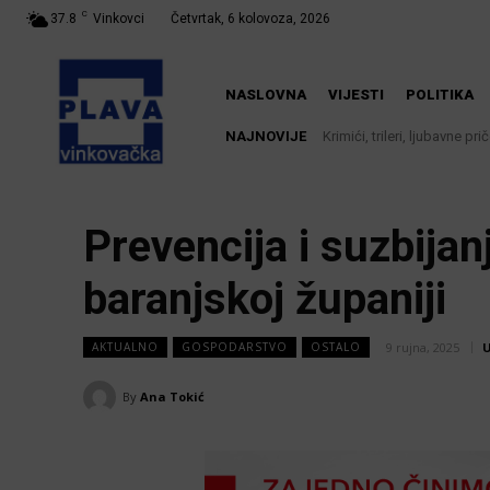
C
37.8
Vinkovci
Četvrtak, 6 kolovoza, 2026
NASLOVNA
VIJESTI
POLITIKA
NAJNOVIJE
Krimići, trileri, ljubavne priče
Iz Vinkovačkog vodovoda i
knjižnici
Prevencija i suzbijan
baranjskoj županiji
9 rujna, 2025
U
AKTUALNO
GOSPODARSTVO
OSTALO
By
Ana Tokić