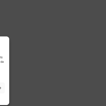
ili
 da
e