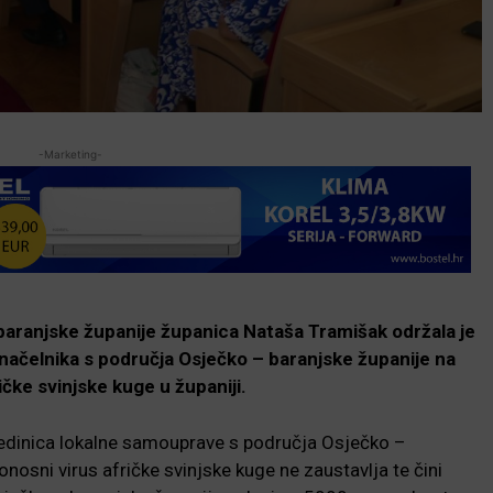
-Marketing-
 baranjske županije županica Nataša Tramišak održala je
 načelnika s područja Osječko – baranjske županije na
ičke svinjske kuge u županiji.
jedinica lokalne samouprave s područja Osječko –
nosni virus afričke svinjske kuge ne zaustavlja te čini