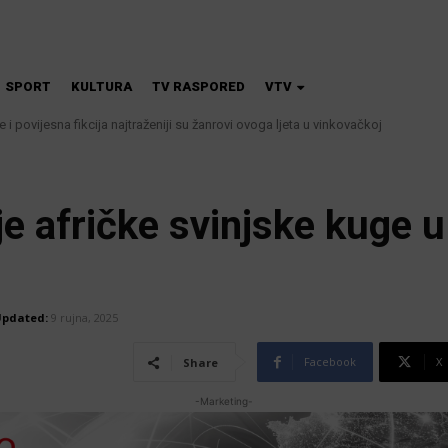
SPORT
KULTURA
TV RASPORED
VTV
 i povijesna fikcija najtraženiji su žanrovi ovoga ljeta u vinkovačkoj
 kanalizacije najavljuju smanjenje tlaka u vodovodnoj mreži
je afričke svinjske kuge 
pdated:
9 rujna, 2025
Facebook
X
Share
-Marketing-