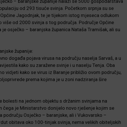
Osječko – baranjske županije nalazi se 5000 gospodarstava
opulaciju od 293 tisuće svinja. Početkom srpnja su se
u Općine Jagodnjak, te je tijekom istog mjeseca odlukom
 više od 2000 svinja s tog područja. Područje Općine
a je osječko – baranjska županica Nataša Tramišak, ali su
anjske županije:
vno događa pojava virusa na području naselja Sarvaš, a u
vijestila kako su zaražene svinje i u naselju Tenja. Oba
 vidjeti kako se virus iz Baranje približio ovom području,
oljoprivrede prema kojima je u zoni nadziranja šire
je bolesti na jednom objektu s držanim svinjama na
n čega je Ministarstvo donijelo novo rješenje kojim se
na području Osječko – baranjske, ali i Vukovarsko –
ut obitava oko 100-tinjak svinja, nema velikih obiteljskih