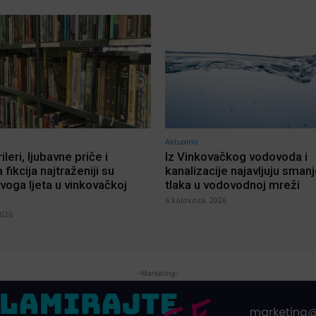
Aktualno
rileri, ljubavne priče i
Iz Vinkovačkog vodovoda i
 fikcija najtraženiji su
kanalizacije najavljuju sman
voga ljeta u vinkovačkoj
tlaka u vodovodnoj mreži
6 kolovoza, 2026
2026
-Marketing-