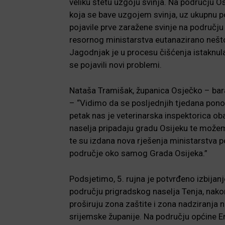
veliku štetu uzgoju svinja. Na području 
koja se bave uzgojem svinja, uz ukupnu p
pojavile prve zaražene svinje na područj
resornog ministarstva eutanazirano nešto
Jagodnjak je u procesu čišćenja istaknul
se pojavili novi problemi.
Nataša Tramišak, županica Osječko – bar
– “Vidimo da se posljednjih tjedana pono
petak nas je veterinarska inspektorica oba
naselja pripadaju gradu Osijeku te možemo
te su izdana nova rješenja ministarstva p
područje oko samog Grada Osijeka.”
Podsjetimo, 5. rujna je potvrđeno izbijan
području prigradskog naselja Tenja, nako
proširuju zona zaštite i zona nadziranja 
srijemske županije. Na području općine Erd