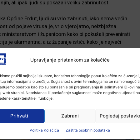
ih, ali ipak ljudi su pokazali veliku zabrinutost.
a Općine Erdut, ljudi su vrlo zabrinuti, iako nema većih
t od pojave virusa je, vrlo vjerojatno, neizbježna.
s ministarstvom i županicom kako bi pokušali prevenirati
ja je alarmantna, a iz županije ističu kako je najveći
tor.
Upravljanje pristankom za kolačiće
h mjeseci bliži vrijeme svinjokolja te upozorava sve
urnosti.
bismo pružili najbolje iskustvo, koristimo tehnologije poput kolačića za čuvanje i/
stup informacijama o uređaju. Suglasnost s ovim tehnologijama će nam omogućiti
ađujemo podatke kao što su ponašanje pri pregledavanju ili jedinstveni ID-ovi na
. rujna do 5. listopada, a tek ako ne bude ponovnih
j web stranici. Nepristanak ili povlačenje suglasnosti može negativno utjecati na
 baranjske županije moći će se slobodno prometovati
eđene karakteristike i funkcije.
osti. U suprotnom slučaju – predstoji repriza crnog
Prihvati
Zabrani
Pogledaj postavk
Politika Kolačića
Zaštita osobnih podataka
-Marketing-