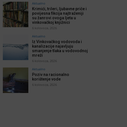
Aktualno
Krimići, trileri, ljubavne priče i
povijesna fikcija najtraženiji
su žanrovi ovoga ljeta u
vinkovačkoj knjižnici
6 kolovoza, 2026
Aktualno
Iz Vinkovačkog vodovoda i
kanalizacije najavljuju
smanjenje tlaka u vodovodnoj
mreži
6 kolovoza, 2026
Aktualno
Poziv na racionalno
korištenje vode
6 kolovoza, 2026