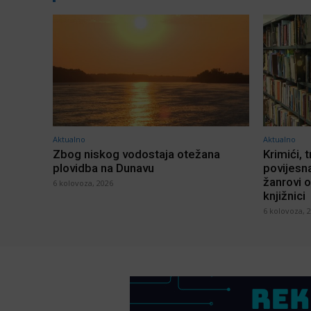
Aktualno
Aktualno
Zbog niskog vodostaja otežana
Krimići, t
plovidba na Dunavu
povijesna
žanrovi o
6 kolovoza, 2026
knjižnici
6 kolovoza, 