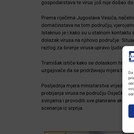
gospodarstava te virus još nije došao do nj
Prema riječima Jugoslava Vesića, načelnik
domaćinstava na tom području, vjerojatnos
Istaknuo je i kako su u stalnom kontaktu 
dolazak virusa na njihovo područje. Situaci
razlog za širenje virusa upravo ljudski fak
Tramišak ističe kako se dolaskom hladniji
uzgajivače da se pridržavaju mjera biosig
Da 
pri
obr
Posljednja mjera ministarstva vrijedi od 5
ovo
probijanja virusa na području Osječko –
odr
svinjama i provoditi sve planirane aktivn
scenarija iz srpnja.