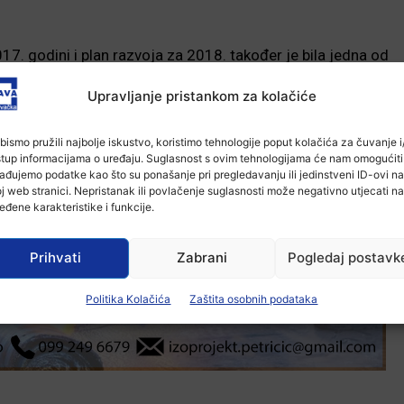
017. godini i plan razvoja za 2018. također je bila jedna od
 se prošle godine usmjerio na provedbu sufinanciranih
Upravljanje pristankom za kolačiće
ja je nedstojala, istaknuto je. Ostale točke dnevnog reda
oceduralne i odluke tehničke prirode, a podržani su i
bismo pružili najbolje iskustvo, koristimo tehnologije poput kolačića za čuvanje i/
nanciranja: decentraliziranih funkcija za zdravstvene
stup informacijama o uređaju. Suglasnost s ovim tehnologijama će nam omogućiti
 i financijskih rashoda centara za socijalnu skrb i
ađujemo podatke kao što su ponašanje pri pregledavanju ili jedinstveni ID-ovi na
je i prijedlog odluke o osnivanju i imenovanju Županijskog
j web stranici. Nepristanak ili povlačenje suglasnosti može negativno utjecati na
eđene karakteristike i funkcije.
Koordinacije za ljudska prava.
Prihvati
Zabrani
Pogledaj postavk
-Marketing-
Politika Kolačića
Zaštita osobnih podataka