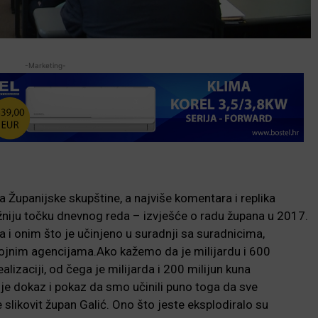
-Marketing-
 Županijske skupštine, a najviše komentara i replika
važniju točku dnevnog reda – izvješće o radu župana u 2017.
 i onim što je učinjeno u suradnji sa suradnicima,
vojnim agencijama.Ako kažemo da je milijardu i 600
ealizaciji, od čega je milijarda i 200 milijun kuna
 je dokaz i pokaz da smo učinili puno toga da sve
je slikovit župan Galić. Ono što jeste eksplodiralo su