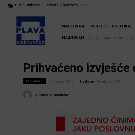
C
31.9
Vinkovci
Subota, 8 kolovoza, 2026
NASLOVNA
VIJESTI
POLITIKA
NAJNOVIJE
Za dva tjedna započinje još 
U Županji održana Ljetn
Prihvaćeno izvješće 
8 veljače, 2018
Updated:
8 veljače, 2018
AKTUALNO
By
Plava vinkovačka