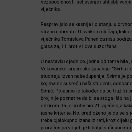
nezaposlenost, iseljavanje i uhljebljivanj
vijećnika.
Raspravljalo se kasnije i o stanju u drvnom 
stranu i obrnuto. U svakom slučaju, kako su
vijećnika Tomislava Panenića nisu podrža
glasa za, 11 protiv i dva suzdržana.
U nastavku sjednice, jedna od tema bila j
Vukovarsko-srijemske županije. “Svrha i ci
studiraju izvan naše županije. Svima je po
kojima se susreću naši studenti, odnosno n
Simić. Pojasnio je također da su tražili i
broj nije poznat te da bi se stoga išlo na 
obzirom da je protiv bio 21 vijećnik, a ka
jasne kriterije. No, predloženo je da se 
treba cjelokupno izanalizirati, kroz cije
proračun pa vidjeti je li bolje sufinancirati