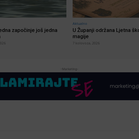
Aktualno
jedna započinje još jedna
U Županji održana Ljetna šk
a
magije
2026
7 kolovoza, 2026
-Marketing-