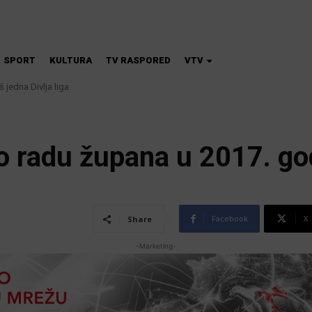
SPORT
KULTURA
TV RASPORED
VTV
jedna Divlja liga
a škola magije
o radu župana u 2017. go
Facebook
X
Share
-Marketing-