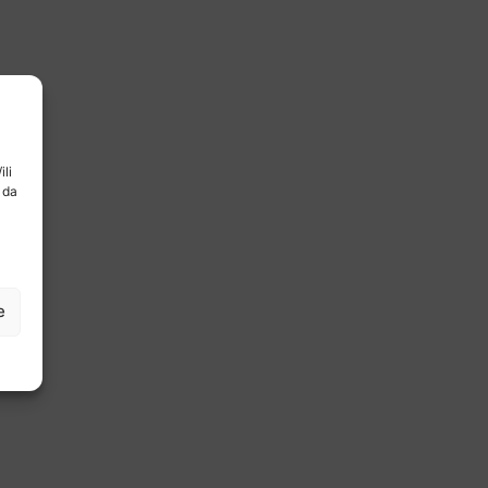
ili
 da
e