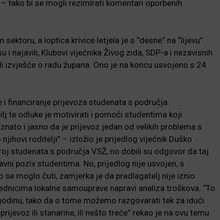
e – tako bi se mogli rezimirati komentari oporbenih
sektoru, a loptica krivice letjela je s “desne” na “lijevu”
 i najavili, Klubovi vijećnika Živog zida, SDP-a i nezavisnih
li izvješće o radu župana. Ono je na koncu usvojeno s 24
e i financiranje prijevoza studenata s područja
lj te odluke je motivirati i pomoći studentima koji
znato i jasno da je prijevoz jedan od velikih problema s
jihovi roditelji” – izložio je prijedlog vijećnik Duško
 broj studenata s područja VSŽ, no dobili su odgovor da taj
javni poziv studentima. No, prijedlog nije usvojen, s
ko se moglo čuti, zamjerka je da predlagatelj nije iznio
s jednicima lokalne samouprave napravi analiza troškova. “To
lu godinu, tako da o tome možemo razgovarati tek za idući
 prijevoz ili stanarine, ili nešto treće” rekao je na ovu temu