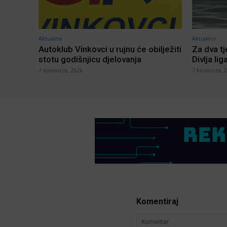
Aktualno
Aktualno
Autoklub Vinkovci u rujnu će obilježiti
Za dva t
stotu godišnjicu djelovanja
Divlja lig
7 kolovoza, 2026
7 kolovoza, 
Komentiraj