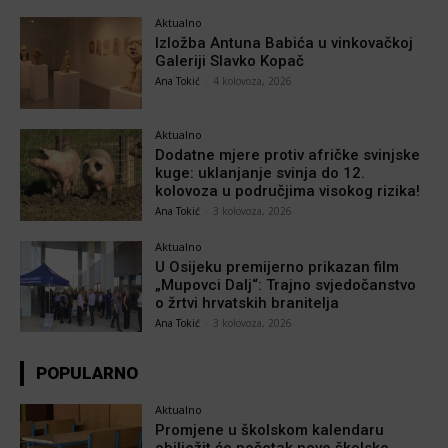
Aktualno
Izložba Antuna Babića u vinkovačkoj
Galeriji Slavko Kopač
Ana Tokić
-
4 kolovoza, 2026
Aktualno
Dodatne mjere protiv afričke svinjske
kuge: uklanjanje svinja do 12.
kolovoza u područjima visokog rizika!
Ana Tokić
-
3 kolovoza, 2026
Aktualno
U Osijeku premijerno prikazan film
„Mupovci Dalj“: Trajno svjedočanstvo
o žrtvi hrvatskih branitelja
Ana Tokić
-
3 kolovoza, 2026
POPULARNO
Aktualno
Promjene u školskom kalendaru