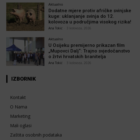
Aktualno
Dodatne mjere protiv afričke svinjske
kuge: uklanjanje svinja do 12.
kolovoza u područjima visokog rizika!
Ana Tokić
-
3 kolovoza, 2026
Aktualno
U Osijeku premijerno prikazan film
„Mupovci Dalj“: Trajno svjedočanstvo
o žrtvi hrvatskih branitelja
Ana Tokić
-
3 kolovoza, 2026
IZBORNIK
Kontakt
O Nama
Marketing
Mali oglasi
Zaštita osobnih podataka