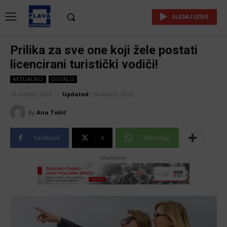
GLEDAJ UŽIVO
Prilika za sve one koji žele postati
licencirani turistički vodiči!
AKTUALNO
OSTALO
16 veljače, 2026
Updated:
16 veljače, 2026
By
Ana Tokić
Facebook
X
WhatsApp
-Marketing-