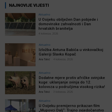
NAJNOVIJE VIJESTI
Aktualno
U Osijeku obilježen Dan pobjede i
domovinske zahvalnosti i Dan
hrvatskih branitelja
4 kolovoza, 2026
Aktualno
Izložba Antuna Babića u vinkovačkoj
Galeriji Slavko Kopač
Ana Tokić
-
4 kolovoza, 2026
Aktualno
Dodatne mjere protiv afričke svinjske
kuge: uklanjanje svinja do 12.
kolovoza u područjima visokog rizika!
Ana Tokić
-
3 kolovoza, 2026
Aktualno
U Osijeku premijerno prikazan film
„Mupovci Dalj“: Trajno svjedočanstvo