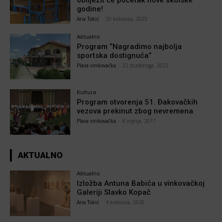
obilježit će početak nove školske
godine!
Ana Tokić
-
20 kolovoza, 2025
Aktualno
Program “Nagradimo najbolja
sportska dostignuća”
Plava vinkovačka
-
22 studenoga, 2022
Kultura
Program otvorenja 51. Đakovačkih
vezova prekinut zbog nevremena
Plava vinkovačka
-
8 srpnja, 2017
AKTUALNO
Aktualno
Izložba Antuna Babića u vinkovačkoj
Galeriji Slavko Kopač
Ana Tokić
-
4 kolovoza, 2026