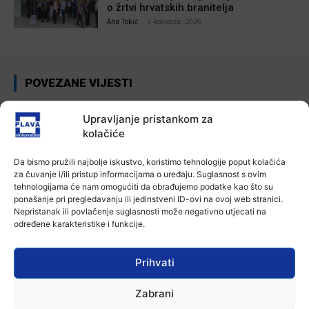
o žrtvi hrvatskih branitelja
Ana Tokić
-
3 kolovoza, 2026
POVEZANE VIJESTI
Aktualno
Upravljanje pristankom za
U Osijeku obilježen Dan pobjede i
kolačiće
domovinske zahvalnosti i Dan
hrvatskih branitelja
4 kolovoza, 2026
Da bismo pružili najbolje iskustvo, koristimo tehnologije poput kolačića
za čuvanje i/ili pristup informacijama o uređaju. Suglasnost s ovim
Aktualno
tehnologijama će nam omogućiti da obrađujemo podatke kao što su
Izložba Antuna Babića u vinkovačkoj
ponašanje pri pregledavanju ili jedinstveni ID-ovi na ovoj web stranici.
Galeriji Slavko Kopač
Nepristanak ili povlačenje suglasnosti može negativno utjecati na
određene karakteristike i funkcije.
4 kolovoza, 2026
Prihvati
Aktualno
Dodatne mjere protiv afričke svinjske
kuge: uklanjanje svinja do 12.
Zabrani
kolovoza u područjima visokog rizika!