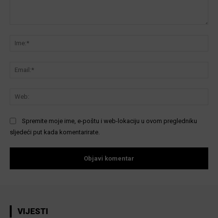
Komentar:
Ime
Ema
We
Spremite moje ime, e-poštu i web-lokaciju u ovom pregledniku
sljedeći put kada komentarirate.
VIJESTI