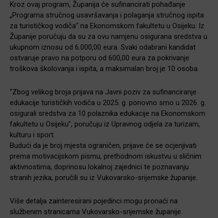
Kroz ovaj program, Županija će sufinancirati pohađanje
„Programa stručnog usavršavanja i polaganja stručnog ispita
za turističkog vodiča“ na Ekonomskom fakultetu u Osijeku. Iz
Županije poručuju da su za ovu namjenu osigurana sredstva u
ukupnom iznosu od 6.000,00 eura. Svaki odabrani kandidat
ostvaruje pravo na potporu od 600,00 eura za pokrivanje
troškova školovanja i ispita, a maksimalan broj je 10 osoba.
“Zbog velikog broja prijava na Javni poziv za sufinanciranje
edukacije turističkih vodiča u 2025. g. ponovno smo u 2026. g.
osigurali sredstva za 10 polaznika edukacije na Ekonomskom
fakultetu u Osijeku”, poručuju iz Upravnog odjela za turizam,
kulturu i sport.
Budući da je broj mjesta ograničen, prijave će se ocjenjivati
prema motivacijskom pismu, prethodnom iskustvu u sličnim
aktivnostima, doprinosu lokalnoj zajednici te poznavanju
stranih jezika, poručili su iz Vukovarsko-srijemske županije.
Više detalja zainteresirani pojedinci mogu pronaći na
službenim stranicama Vukovarsko-srijemske županije.