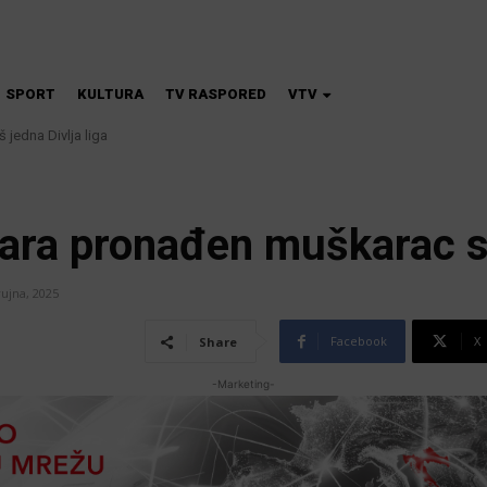
SPORT
KULTURA
TV RASPORED
VTV
 jedna Divlja liga
žara pronađen muškarac 
rujna, 2025
Facebook
X
Share
-Marketing-