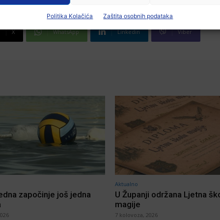
Politika Kolačića
Zaštita osobnih podataka
X
WhatsApp
Linkedin
Viber
Aktualno
jedna započinje još jedna
U Županji održana Ljetna šk
a
magije
2026
7 kolovoza, 2026