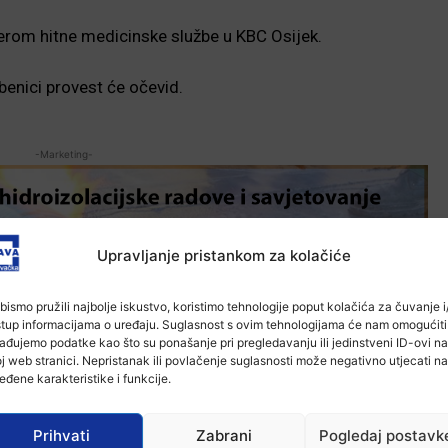
erom hitne medicinske službe u KBC Osijek.
žbenici provest će očevid.
-Marketing-
Upravljanje pristankom za kolačiće
bismo pružili najbolje iskustvo, koristimo tehnologije poput kolačića za čuvanje i/
stup informacijama o uređaju. Suglasnost s ovim tehnologijama će nam omogućiti
ađujemo podatke kao što su ponašanje pri pregledavanju ili jedinstveni ID-ovi na
j web stranici. Nepristanak ili povlačenje suglasnosti može negativno utjecati na
eđene karakteristike i funkcije.
Prihvati
Zabrani
Pogledaj postavk