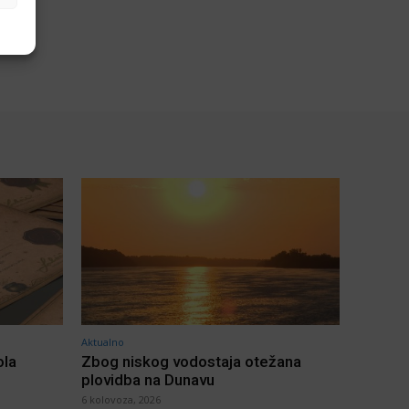
Aktualno
ola
Zbog niskog vodostaja otežana
plovidba na Dunavu
6 kolovoza, 2026