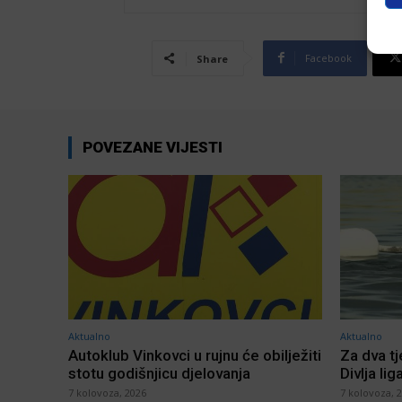
Facebook
Share
POVEZANE VIJESTI
Aktualno
Aktualno
Autoklub Vinkovci u rujnu će obilježiti
Za dva t
stotu godišnjicu djelovanja
Divlja lig
7 kolovoza, 2026
7 kolovoza, 