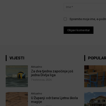
Komentar:
Spremite moje ime, e-poštu
VIJESTI
POPULA
Aktualno
Za dva tjedna započinje još
jedna Divlja liga
7 kolovoza, 2026
Aktualno
U Županji održana Ljetna škola
magije