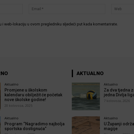
Ime:*
Email:*
 i web-lokaciju u ovom pregledniku sljedeći put kada komentarirate.
RNO
AKTUALNO
Aktualno
Aktualno
Promjene u školskom
Za dva tjedna z
kalendaru obilježit će početak
jedna Divlja lig
nove školske godine!
7 kolovoza, 2026
20 kolovoza, 2025
Aktualno
Aktualno
Program “Nagradimo najbolja
U Županji održa
sportska dostignuća”
magije