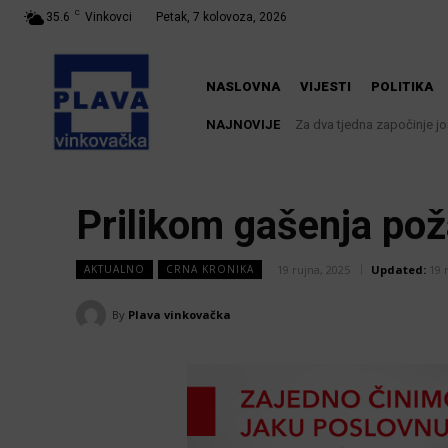
C
35.6
Vinkovci
Petak, 7 kolovoza, 2026
NASLOVNA
VIJESTI
POLITIKA
NAJNOVIJE
Za dva tjedna započinje još
Prilikom gašenja po
19 rujna, 2025
Updated:
19 
AKTUALNO
CRNA KRONIKA
By
Plava vinkovačka