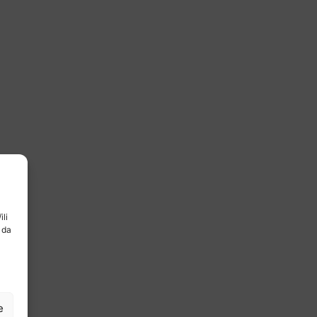
ili
 da
e