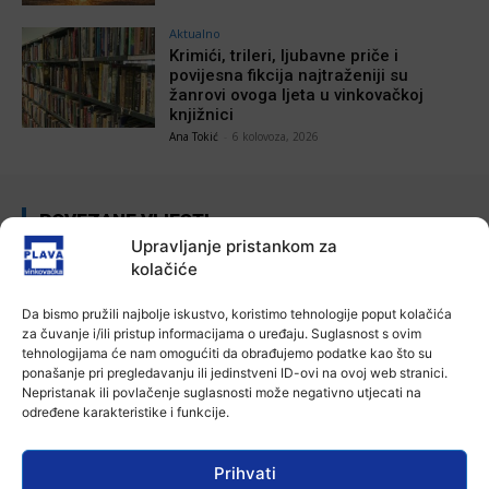
Aktualno
Krimići, trileri, ljubavne priče i
povijesna fikcija najtraženiji su
žanrovi ovoga ljeta u vinkovačkoj
knjižnici
Ana Tokić
-
6 kolovoza, 2026
POVEZANE VIJESTI
Upravljanje pristankom za
Aktualno
kolačiće
Za dva tjedna započinje još jedna
Divlja liga
Da bismo pružili najbolje iskustvo, koristimo tehnologije poput kolačića
7 kolovoza, 2026
za čuvanje i/ili pristup informacijama o uređaju. Suglasnost s ovim
tehnologijama će nam omogućiti da obrađujemo podatke kao što su
ponašanje pri pregledavanju ili jedinstveni ID-ovi na ovoj web stranici.
Aktualno
Nepristanak ili povlačenje suglasnosti može negativno utjecati na
U Županji održana Ljetna škola magije
određene karakteristike i funkcije.
7 kolovoza, 2026
Prihvati