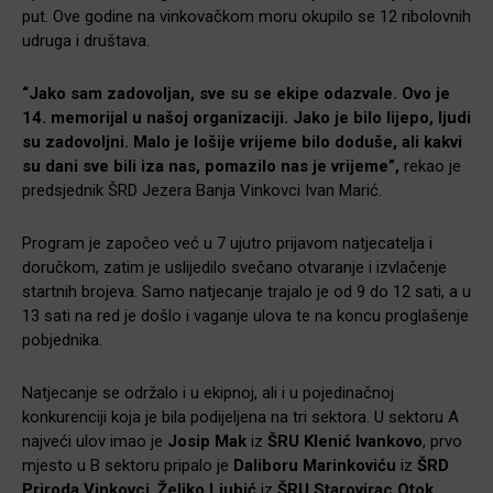
put. Ove godine na vinkovačkom moru okupilo se 12 ribolovnih
udruga i društava.
“Jako sam zadovoljan, sve su se ekipe odazvale. Ovo je
14. memorijal u našoj organizaciji. Jako je bilo lijepo, ljudi
su zadovoljni. Malo je lošije vrijeme bilo doduše, ali kakvi
su dani sve bili iza nas, pomazilo nas je vrijeme”,
rekao je
predsjednik ŠRD Jezera Banja Vinkovci Ivan Marić.
Program je započeo već u 7 ujutro prijavom natjecatelja i
doručkom, zatim je uslijedilo svečano otvaranje i izvlačenje
startnih brojeva. Samo natjecanje trajalo je od 9 do 12 sati, a u
13 sati na red je došlo i vaganje ulova te na koncu proglašenje
pobjednika.
Natjecanje se održalo i u ekipnoj, ali i u pojedinačnoj
konkurenciji koja je bila podijeljena na tri sektora. U sektoru A
najveći ulov imao je
Josip Mak
iz
ŠRU Klenić Ivankovo
, prvo
mjesto u B sektoru pripalo je
Daliboru Marinkoviću
iz
ŠRD
Priroda Vinkovci
.
Željko Ljubić
iz
ŠRU Starovirac Otok