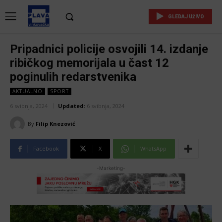
GLEDAJ UŽIVO
Pripadnici policije osvojili 14. izdanje
ribičkog memorijala u čast 12
poginulih redarstvenika
AKTUALNO
SPORT
6 svibnja, 2024
Updated:
6 svibnja, 2024
By
Filip Knezović
Facebook
X
WhatsApp
-Marketing-