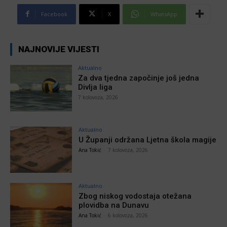
Facebook
X
WhatsApp
NAJNOVIJE VIJESTI
Aktualno
Za dva tjedna započinje još jedna
Divlja liga
7 kolovoza, 2026
Aktualno
U Županji održana Ljetna škola magije
Ana Tokić
-
7 kolovoza, 2026
Aktualno
Zbog niskog vodostaja otežana
plovidba na Dunavu
Ana Tokić
-
6 kolovoza, 2026