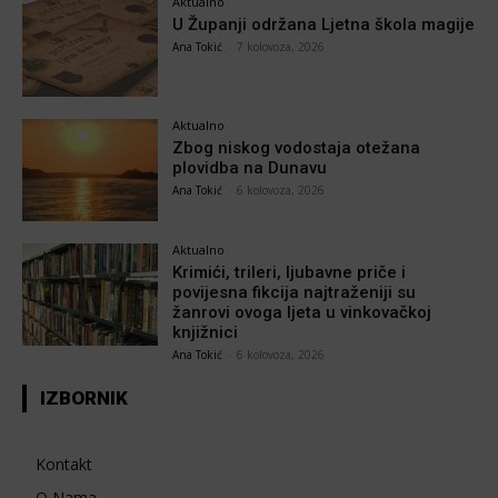
Aktualno
U Županji održana Ljetna škola magije
Ana Tokić
-
7 kolovoza, 2026
Aktualno
Zbog niskog vodostaja otežana
plovidba na Dunavu
Ana Tokić
-
6 kolovoza, 2026
Aktualno
Krimići, trileri, ljubavne priče i
povijesna fikcija najtraženiji su
žanrovi ovoga ljeta u vinkovačkoj
knjižnici
Ana Tokić
-
6 kolovoza, 2026
IZBORNIK
Kontakt
O Nama