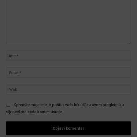
Komentar:
Ime
Ema
We
Spremite moje ime, e-poštu i web-lokaciju u ovom pregledniku
sljedeći put kada komentarirate.