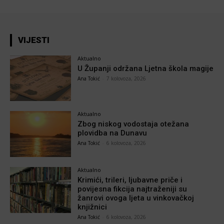
VIJESTI
Aktualno
U Županji održana Ljetna škola magije
Ana Tokić
-
7 kolovoza, 2026
Aktualno
Zbog niskog vodostaja otežana
plovidba na Dunavu
Ana Tokić
-
6 kolovoza, 2026
Aktualno
Krimići, trileri, ljubavne priče i
povijesna fikcija najtraženiji su
žanrovi ovoga ljeta u vinkovačkoj
knjižnici
Ana Tokić
-
6 kolovoza, 2026