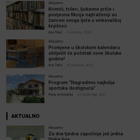
Aktualno
Krimići, trileri, ljubavne priče i
povijesna fikcija najtraženiji su
žanrovi ovoga ljeta u vinkovačkoj
knjižnici
Ana Tokić
-
6 kolovoza, 2026
Aktualno
Promjene u školskom kalendaru
obilježit će početak nove školske
godine!
Ana Tokić
-
20 kolovoza, 2025
Aktualno
Program “Nagradimo najbolja
sportska dostignuća”
Plava vinkovačka
-
22 studenoga, 2022
AKTUALNO
Aktualno
Za dva tjedna započinje još jedna
Divlja liga