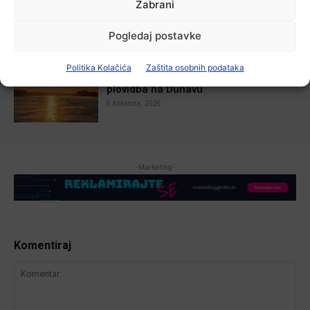
Zabrani
7 kolovoza, 2026
Pogledaj postavke
Aktualno
Politika Kolačića
Zaštita osobnih podataka
Zbog niskog vodostaja otežana
plovidba na Dunavu
6 kolovoza, 2026
-Marketing-
Komentiraj