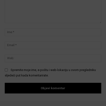
Komentar:
Ime
Ema
We
Spremite moje ime, e-poštu i web-lokaciju u ovom pregledniku
sljedeći put kada komentarirate.