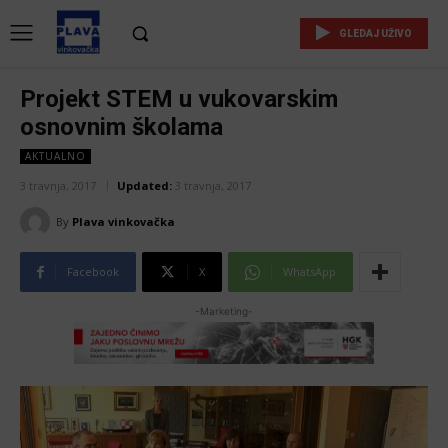
GLEDAJ UŽIVO
Projekt STEM u vukovarskim
osnovnim školama
AKTUALNO
3 travnja, 2017
Updated:
3 travnja, 2017
By
Plava vinkovačka
Facebook
X
WhatsApp
-Marketing-