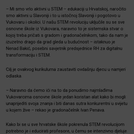
– Mi smo vrlo aktivni u STEM – edukaciji u Hrvatskoj, naročito
smo aktivni u Slavoniji i to u istočnoj Slavoniji i pogotovo u
Vukovaru i okolici. U našu STEM revoluciju uključile su se sve
osnovne škole iz Vukovara, naravno to je sistemska stvar o
kojoj treba pričati s gradom i gradonačelnikom, tako da nam je
izuzetno drago da grad gleda u budućnost – istaknuo je
Nenad Bakić, posebni savjetnik predsjednice RH za digitalnu
transformaciju i STEM.
Cilj je ovakvog kurikuluma zaustaviti ovdašnju djecu u namjeri
odlaska.
– Naravno da ćemo ići na to da ponudimo najmlađima
Vukovarcima osnovne škole jedan koristan alat kako bi mogli
unaprijediti svoja znanja i biti danas sutra konkurentni u svijetu
u kojem žive – rekao je gradonačelnik Ivan Penava.
Kako bi se u sve hrvatske škole pokrenula STEM revolucijom
potrebno je i educirati profesore, u čemu se intenzivno djeluje.