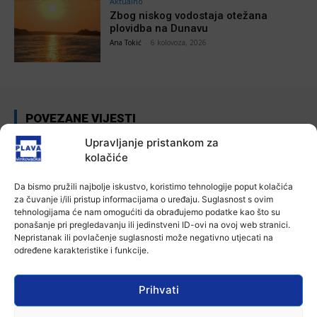
Aktualno
Zbog niskog vodostaja otežana
plovidba na Dunavu
Ana Tokić
-
6 kolovoza, 2026
POVEZANE VIJESTI
Upravljanje pristankom za
Aktualno
kolačiće
Autoklub Vinkovci u rujnu će obilježiti
stotu godišnjicu djelovanja
7 kolovoza, 2026
Da bismo pružili najbolje iskustvo, koristimo tehnologije poput kolačića
za čuvanje i/ili pristup informacijama o uređaju. Suglasnost s ovim
tehnologijama će nam omogućiti da obrađujemo podatke kao što su
Aktualno
ponašanje pri pregledavanju ili jedinstveni ID-ovi na ovoj web stranici.
Za dva tjedna započinje još jedna
Nepristanak ili povlačenje suglasnosti može negativno utjecati na
Divlja liga
određene karakteristike i funkcije.
7 kolovoza, 2026
Prihvati
Aktualno
U Županji održana Ljetna škola magije