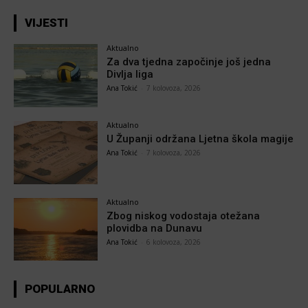
VIJESTI
Aktualno
Za dva tjedna započinje još jedna
Divlja liga
Ana Tokić
-
7 kolovoza, 2026
Aktualno
U Županji održana Ljetna škola magije
Ana Tokić
-
7 kolovoza, 2026
Aktualno
Zbog niskog vodostaja otežana
plovidba na Dunavu
Ana Tokić
-
6 kolovoza, 2026
POPULARNO