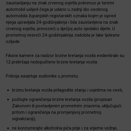
zaustavljanju na znak crvenog svjetla pokrenuo je teretni
automobil uslijed čega je udario u zadnji dio osobnog
automobila županjskih registarskih oznaka kojim je ispred
njega upravljala 24-godišnjakinja i bila zaustavljena na znak
crvenog svjetla, prevozeći u dječjoj auto sjedalici dijete. U
prometnoj nesreći 24-godišnjakinja zadobila je lake tjelesne
ozljede.
Fiksne kamere za nadzor brzine kretanja vozila evidentirale su
12 prekršaja nedopuštene brzine kretanja vozila.
Policija savjetuje sudionike u prometu:
brzinu kretanja vozila prilagodite stanju i uvjetima na cesti,
poštujte ograničenja brzine kretanja vozila (propisan
Zakonom ili postavljenim prometnim znacima, uključujući
pritom i ograničenja na promjenjivoj prometnoj
signalizaciji),
ne konzumirajte alkoholna pića prije i za vrijeme vožnje,