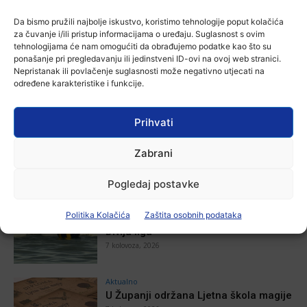
Zbog niskog vodostaja otežana
plovidba na Dunavu
Da bismo pružili najbolje iskustvo, koristimo tehnologije poput kolačića
Ana Tokić
-
6 kolovoza, 2026
za čuvanje i/ili pristup informacijama o uređaju. Suglasnost s ovim
tehnologijama će nam omogućiti da obrađujemo podatke kao što su
ponašanje pri pregledavanju ili jedinstveni ID-ovi na ovoj web stranici.
Nepristanak ili povlačenje suglasnosti može negativno utjecati na
određene karakteristike i funkcije.
POVEZANE VIJESTI
Prihvati
Aktualno
Autoklub Vinkovci u rujnu će obilježiti
Zabrani
stotu godišnjicu djelovanja
7 kolovoza, 2026
Pogledaj postavke
Aktualno
Politika Kolačića
Zaštita osobnih podataka
Za dva tjedna započinje još jedna
Divlja liga
7 kolovoza, 2026
Aktualno
U Županji održana Ljetna škola magije