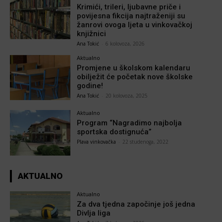
Krimići, trileri, ljubavne priče i
povijesna fikcija najtraženiji su
žanrovi ovoga ljeta u vinkovačkoj
knjižnici
Ana Tokić
-
6 kolovoza, 2026
Aktualno
Promjene u školskom kalendaru
obilježit će početak nove školske
godine!
Ana Tokić
-
20 kolovoza, 2025
Aktualno
Program “Nagradimo najbolja
sportska dostignuća”
Plava vinkovačka
-
22 studenoga, 2022
AKTUALNO
Aktualno
Za dva tjedna započinje još jedna
Divlja liga