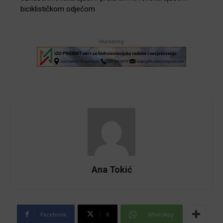
biciklističkom odjećom
-Marketing-
Ana Tokić
Facebook
X
WhatsApp