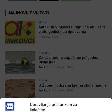
NAJNOVIJE VIJESTI
Aktualno
Autoklub Vinkovci u rujnu će obilježiti
stotu godišnjicu djelovanja
7 kolovoza, 2026
Aktualno
Za dva tjedna započinje još jedna
Divlja liga
Ana Tokić
-
7 kolovoza, 2026
Aktualno
U Županji održana Ljetna škola magije
Ana Tokić
-
7 kolovoza, 2026
Upravljanje pristankom za
Aktualno
kolačiće