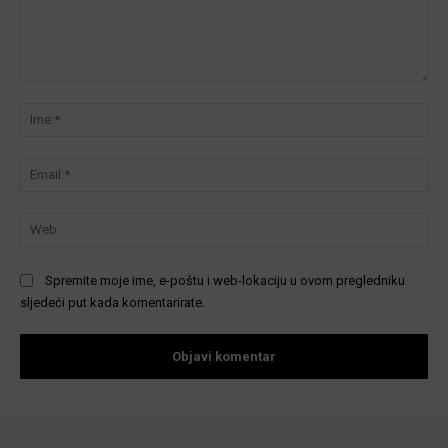
Komentar:
Ime
Ema
We
Spremite moje ime, e-poštu i web-lokaciju u ovom pregledniku
sljedeći put kada komentarirate.