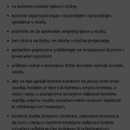
ne koristite mobitel tijekom vožnje,
koristite sigurnosni pojas i na prednjim i na stražnjim
sjedalima u vozilu,
pobrinite se za adekvatan smještaj djece u vozilu,
bez obzira na žurbu, ne ulazite u rizična pretjecanja,
pješačkim prijelazima približavajte se smanjenom brzinom i
povećanim oprezom,
prilikom vožnje u kolonama držite dovoljan razmak između
vozila,
ako se kao pješak krećete kolnikom na javnoj cesti izvan
naselja, hodajte uz lijevi rub kolnika u smjeru kretanja, a
noću i danju u slučajevima smanjene vidljivosti koristite
svjetliju odjeću i budite označeni nekim izvorom svjetlosti
ili reflektirajućom materijom,
biciklisti, budite propisno označeni, zakonska obaveza je
da noću i danju u uvjetima smanjene vidljivosti budete
označeni reflektirajućim prslukom ili reflektirajućom