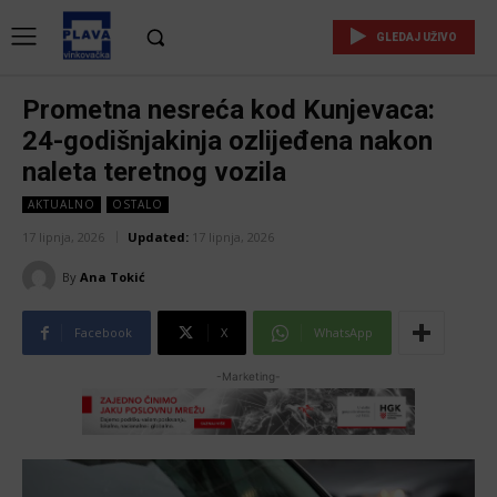
GLEDAJ UŽIVO
Prometna nesreća kod Kunjevaca:
24-godišnjakinja ozlijeđena nakon
naleta teretnog vozila
AKTUALNO
OSTALO
17 lipnja, 2026
Updated:
17 lipnja, 2026
By
Ana Tokić
Facebook
X
WhatsApp
-Marketing-