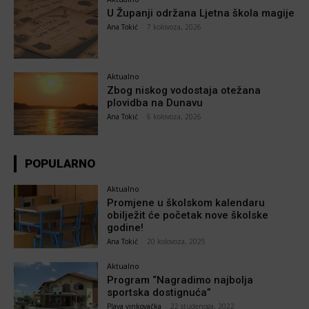
U Županji održana Ljetna škola magije
Ana Tokić
-
7 kolovoza, 2026
Aktualno
Zbog niskog vodostaja otežana
plovidba na Dunavu
Ana Tokić
-
6 kolovoza, 2026
POPULARNO
Aktualno
Promjene u školskom kalendaru
obilježit će početak nove školske
godine!
Ana Tokić
-
20 kolovoza, 2025
Aktualno
Program “Nagradimo najbolja
sportska dostignuća”
Plava vinkovačka
-
22 studenoga, 2022