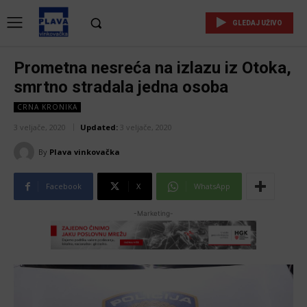
GLEDAJ UŽIVO
Prometna nesreća na izlazu iz Otoka,
smrtno stradala jedna osoba
CRNA KRONIKA
3 veljače, 2020
Updated:
3 veljače, 2020
By
Plava vinkovačka
Facebook
X
WhatsApp
-Marketing-