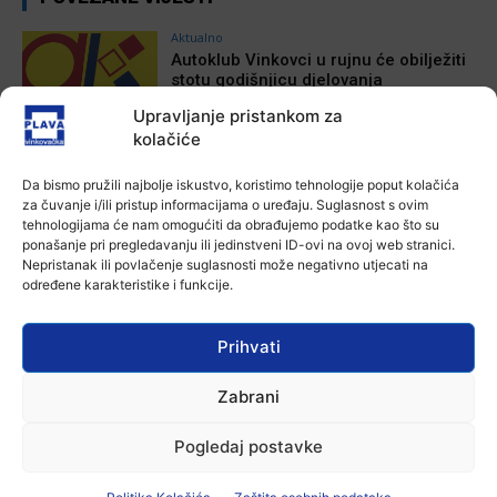
Aktualno
Autoklub Vinkovci u rujnu će obilježiti
stotu godišnjicu djelovanja
7 kolovoza, 2026
Upravljanje pristankom za
kolačiće
Aktualno
Za dva tjedna započinje još jedna
Da bismo pružili najbolje iskustvo, koristimo tehnologije poput kolačića
Divlja liga
za čuvanje i/ili pristup informacijama o uređaju. Suglasnost s ovim
tehnologijama će nam omogućiti da obrađujemo podatke kao što su
7 kolovoza, 2026
ponašanje pri pregledavanju ili jedinstveni ID-ovi na ovoj web stranici.
Nepristanak ili povlačenje suglasnosti može negativno utjecati na
određene karakteristike i funkcije.
Aktualno
U Županji održana Ljetna škola magije
7 kolovoza, 2026
Prihvati
Zabrani
Aktualno
Zbog niskog vodostaja otežana
Pogledaj postavke
plovidba na Dunavu
6 kolovoza, 2026