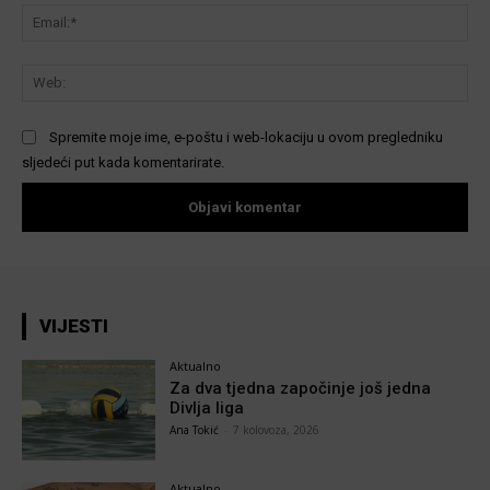
Ema
We
Spremite moje ime, e-poštu i web-lokaciju u ovom pregledniku
sljedeći put kada komentarirate.
VIJESTI
Aktualno
Za dva tjedna započinje još jedna
Divlja liga
Ana Tokić
-
7 kolovoza, 2026
Aktualno