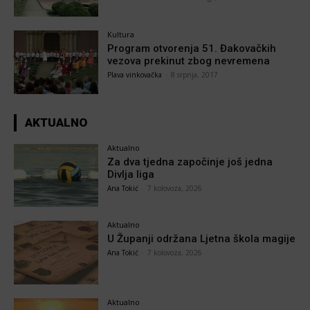
Kultura
Program otvorenja 51. Đakovačkih
vezova prekinut zbog nevremena
Plava vinkovačka
-
8 srpnja, 2017
AKTUALNO
Aktualno
Za dva tjedna započinje još jedna
Divlja liga
Ana Tokić
-
7 kolovoza, 2026
Aktualno
U Županji održana Ljetna škola magije
Ana Tokić
-
7 kolovoza, 2026
Aktualno