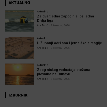
AKTUALNO
Aktualno
Za dva tjedna započinje još jedna
Divlja liga
Ana Tokić
-
7 kolovoza, 2026
Aktualno
U Županji održana Ljetna škola magije
Ana Tokić
-
7 kolovoza, 2026
Aktualno
Zbog niskog vodostaja otežana
plovidba na Dunavu
Ana Tokić
-
6 kolovoza, 2026
IZBORNIK