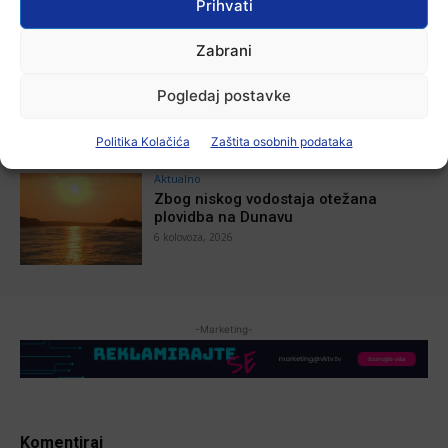
Prihvati
7 kolovoza, 2026
Zabrani
Aktualno
U Županji održana Ljetna škola magije
Pogledaj postavke
7 kolovoza, 2026
Politika Kolačića
Zaštita osobnih podataka
Aktualno
Zbog niskog vodostaja otežana
plovidba na Dunavu
6 kolovoza, 2026
-Marketing-
Komentiraj