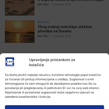
Ana Tokić
-
7 kolovoza, 2026
Aktualno
Zbog niskog vodostaja otežana
plovidba na Dunavu
Ana Tokić
-
6 kolovoza, 2026
Upravljanje pristankom za
POVEZANE VIJESTI
kolačiće
Aktualno
Da bismo pružili najbolje iskustvo, koristimo tehnologije poput kolačića
Autoklub Vinkovci u rujnu će obilježiti
za čuvanje i/ili pristup informacijama o uređaju. Suglasnost s ovim
stotu godišnjicu djelovanja
tehnologijama će nam omogućiti da obrađujemo podatke kao što su
7 kolovoza, 2026
ponašanje pri pregledavanju ili jedinstveni ID-ovi na ovoj web stranici.
Nepristanak ili povlačenje suglasnosti može negativno utjecati na
određene karakteristike i funkcije.
Aktualno
Za dva tjedna započinje još jedna
Divlja liga