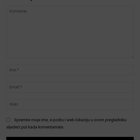
Komentar:
Ime
Ema
We
Spremite moje ime, e-poštu i web-lokaciju u ovom pregledniku
sljedeći put kada komentarirate.