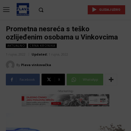
GLEDAJ UŽIVO
Prometna nesreća s teško
ozlijeđenim osobama u Vinkovcima
AKTUALNO
CRNA KRONIKA
1 rujna, 2022
Updated:
1 rujna, 2022
By
Plava vinkovačka
Facebook
X
WhatsApp
-Marketing-