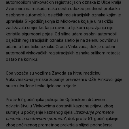
automobilom vinkovačkih registracijskih oznaka iz Ulice kralja
Zvonimira na makadamsku cestu oduzeo prednost prolaska
osobnom automobilu osječkih registracijskih oznaka kojim je
upravljala 51-godišnjakinja iz Mikrovaca koja je u raskrižju
zadržavala smjer kretanja ravno, a tijekom upravljanja nije
koristila sigurnosni pojas. Od siline udara osobni automobil
osječkih registracijskih oznaka sletio je na zelenu površinu i
udario u turističku oznaku Grada Vinkovaca, dok je osobni
automobil vinkovačkih registracijskih oznaka prilikom rotacije
ostao na kolniku.
Oba vozača su vozilima Zavoda za hitnu medicinu
Vukovarsko-srijemske županije prevezeni u OŽB Vinkovci gdje
su im utvrđene teške tjelesne ozljede.
Protiv 67-godišnjaka policija će Općinskom državnom
odvjetništvu u Vinkovcima dostaviti kaznenu prijavu zbog
sumnje u počinjenje kaznenog djela
„
Izazivanje prometne
nesreće u cestovnom prometu
“, dok protiv 51-godišnjakinje
zbog počinjenog prometnog prekršaja slijedi podnošenje