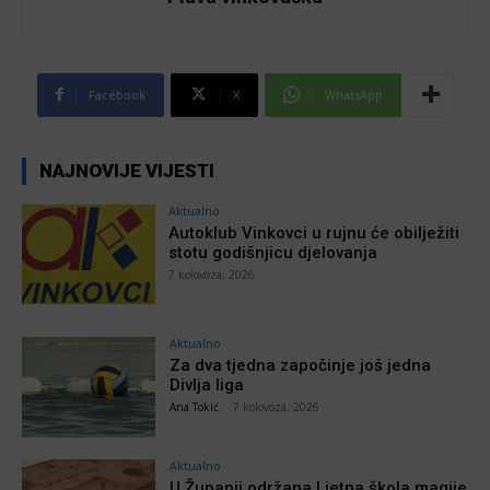
Facebook
X
WhatsApp
NAJNOVIJE VIJESTI
Aktualno
Autoklub Vinkovci u rujnu će obilježiti
stotu godišnjicu djelovanja
7 kolovoza, 2026
Aktualno
Za dva tjedna započinje još jedna
Divlja liga
Ana Tokić
-
7 kolovoza, 2026
Aktualno
U Županji održana Ljetna škola magije