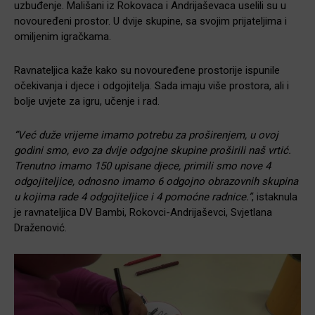
uzbuđenje. Mališani iz Rokovaca i Andrijaševaca uselili su u
novouređeni prostor. U dvije skupine, sa svojim prijateljima i
omiljenim igračkama.
Ravnateljica kaže kako su novouređene prostorije ispunile
očekivanja i djece i odgojitelja. Sada imaju više prostora, ali i
bolje uvjete za igru, učenje i rad.
“Već duže vrijeme imamo potrebu za proširenjem, u ovoj
godini smo, evo za dvije odgojne skupine proširili naš vrtić.
Trenutno imamo 150 upisane djece, primili smo nove 4
odgojiteljice, odnosno imamo 6 odgojno obrazovnih skupina
u kojima rade 4 odgojiteljice i 4 pomoćne radnice.”
, istaknula
je ravnateljica DV Bambi, Rokovci-Andrijaševci, Svjetlana
Draženović.