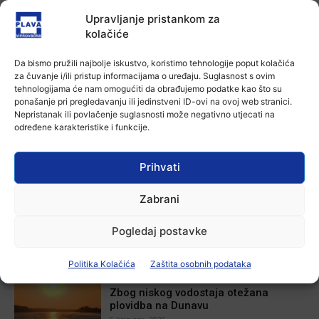
žanrovi ovoga ljeta u vinkovačkoj
Upravljanje pristankom za
knjižnici
kolačiće
Ana Tokić
-
6 kolovoza, 2026
Aktualno
Da bismo pružili najbolje iskustvo, koristimo tehnologije poput kolačića
Iz Vinkovačkog vodovoda i
za čuvanje i/ili pristup informacijama o uređaju. Suglasnost s ovim
kanalizacije najavljuju smanjenje
tehnologijama će nam omogućiti da obrađujemo podatke kao što su
tlaka u vodovodnoj mreži
ponašanje pri pregledavanju ili jedinstveni ID-ovi na ovoj web stranici.
Ana Tokić
-
6 kolovoza, 2026
Nepristanak ili povlačenje suglasnosti može negativno utjecati na
određene karakteristike i funkcije.
Prihvati
POVEZANE VIJESTI
Zabrani
Aktualno
U Županji održana Ljetna škola magije
7 kolovoza, 2026
Pogledaj postavke
Politika Kolačića
Zaštita osobnih podataka
Aktualno
Zbog niskog vodostaja otežana
plovidba na Dunavu