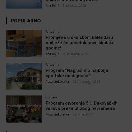
Ana Tokić
-
6 kolovoza, 2026
POPULARNO
Aktualno
Promjene u školskom kalendaru
obilježit će početak nove školske
godine!
Ana Tokić
-
20 kolovoza, 2025
Aktualno
Program “Nagradimo najbolja
sportska dostignuća”
Plava vinkovačka
-
22 studenoga, 2022
Kultura
Program otvorenja 51. Đakovačkih
vezova prekinut zbog nevremena
Plava vinkovačka
-
8 srpnja, 2017