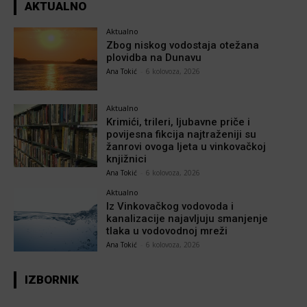
AKTUALNO
Aktualno
Zbog niskog vodostaja otežana
plovidba na Dunavu
Ana Tokić
-
6 kolovoza, 2026
Aktualno
Krimići, trileri, ljubavne priče i
povijesna fikcija najtraženiji su
žanrovi ovoga ljeta u vinkovačkoj
knjižnici
Ana Tokić
-
6 kolovoza, 2026
Aktualno
Iz Vinkovačkog vodovoda i
kanalizacije najavljuju smanjenje
tlaka u vodovodnoj mreži
Ana Tokić
-
6 kolovoza, 2026
IZBORNIK