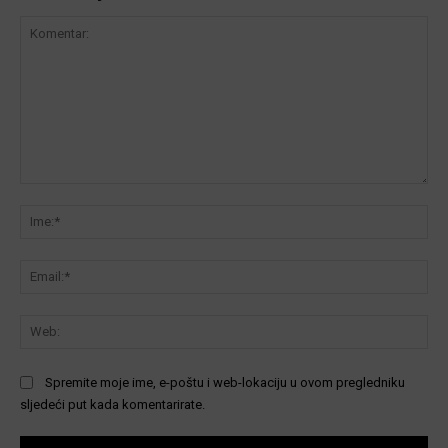
Komentar:
Ime
Ema
We
Spremite moje ime, e-poštu i web-lokaciju u ovom pregledniku
sljedeći put kada komentarirate.