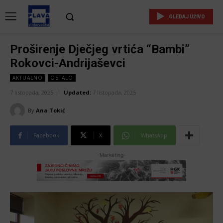
GLEDAJ UŽIVO
Proširenje Dječjeg vrtića “Bambi”
Rokovci-Andrijaševci
AKTUALNO
OSTALO
7 listopada, 2025
Updated:
7 listopada, 2025
By
Ana Tokić
Facebook
X
WhatsApp
-Marketing-