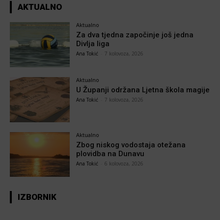
AKTUALNO
Aktualno
Za dva tjedna započinje još jedna
Divlja liga
Ana Tokić
-
7 kolovoza, 2026
Aktualno
U Županji održana Ljetna škola magije
Ana Tokić
-
7 kolovoza, 2026
Aktualno
Zbog niskog vodostaja otežana
plovidba na Dunavu
Ana Tokić
-
6 kolovoza, 2026
IZBORNIK