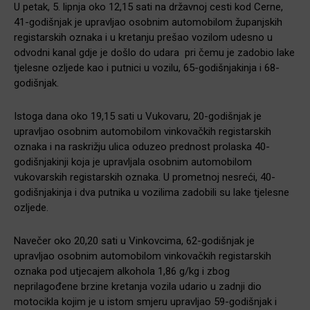
U petak, 5. lipnja oko 12,15 sati na državnoj cesti kod Cerne,
41-godišnjak je upravljao osobnim automobilom županjskih
registarskih oznaka i u kretanju prešao vozilom udesno u
odvodni kanal gdje je došlo do udara pri čemu je zadobio lake
tjelesne ozljede kao i putnici u vozilu, 65-godišnjakinja i 68-
godišnjak.
Istoga dana oko 19,15 sati u Vukovaru, 20-godišnjak je
upravljao osobnim automobilom vinkovačkih registarskih
oznaka i na raskrižju ulica oduzeo prednost prolaska 40-
godišnjakinji koja je upravljala osobnim automobilom
vukovarskih registarskih oznaka. U prometnoj nesreći, 40-
godišnjakinja i dva putnika u vozilima zadobili su lake tjelesne
ozljede.
Navečer oko 20,20 sati u Vinkovcima, 62-godišnjak je
upravljao osobnim automobilom vinkovačkih registarskih
oznaka pod utjecajem alkohola 1,86 g/kg i zbog
neprilagođene brzine kretanja vozila udario u zadnji dio
motocikla kojim je u istom smjeru upravljao 59-godišnjak i