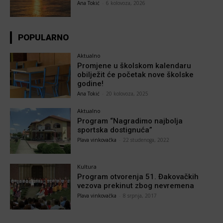
Ana Tokić
-
6 kolovoza, 2026
POPULARNO
Aktualno
Promjene u školskom kalendaru
obilježit će početak nove školske
godine!
Ana Tokić
-
20 kolovoza, 2025
Aktualno
Program “Nagradimo najbolja
sportska dostignuća”
Plava vinkovačka
-
22 studenoga, 2022
Kultura
Program otvorenja 51. Đakovačkih
vezova prekinut zbog nevremena
Plava vinkovačka
-
8 srpnja, 2017