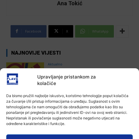
Ana Tokić
Facebook
X
WhatsApp
NAJNOVIJE VIJESTI
Aktualno
Autoklub Vinkovci u rujnu će obilježiti
stotu godišnjicu djelovanja
Upravljanje pristankom za
7 kolovoza, 2026
kolačiće
Da bismo pružili najbolje iskustvo, koristimo tehnologije poput kolačića
za čuvanje i/ili pristup informacijama o uređaju. Suglasnost s ovim
Aktualno
tehnologijama će nam omogućiti da obrađujemo podatke kao što su
Za dva tjedna započinje još jedna
ponašanje pri pregledavanju ili jedinstveni ID-ovi na ovoj web stranici.
Divlja liga
Nepristanak ili povlačenje suglasnosti može negativno utjecati na
Ana Tokić
-
7 kolovoza, 2026
određene karakteristike i funkcije.
Aktualno