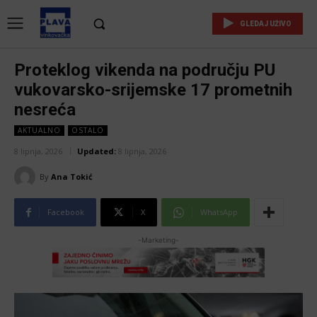
GLEDAJ UŽIVO
Proteklog vikenda na području PU
vukovarsko-srijemske 17 prometnih
nesreća
AKTUALNO
OSTALO
8 lipnja, 2026
Updated:
8 lipnja, 2026
By
Ana Tokić
Facebook
X
WhatsApp
-Marketing-