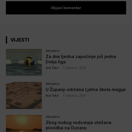
VIJESTI
Aktualno
Za dva tjedna započinje još jedna
Divlja liga
Ana Tokić
-
7 kolovoza, 2026
Aktualno
U Županji održana Ljetna škola magije
Ana Tokić
-
7 kolovoza, 2026
Aktualno
Zbog niskog vodostaja otežana
plovidba na Dunavu