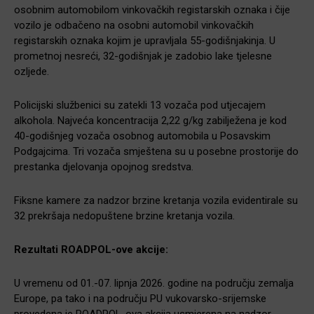
osobnim automobilom vinkovačkih registarskih oznaka i čije
vozilo je odbačeno na osobni automobil vinkovačkih
registarskih oznaka kojim je upravljala 55-godišnjakinja. U
prometnoj nesreći, 32-godišnjak je zadobio lake tjelesne
ozljede.
Policijski službenici su zatekli 13 vozača pod utjecajem
alkohola. Najveća koncentracija 2,22 g/kg zabilježena je kod
40-godišnjeg vozača osobnog automobila u Posavskim
Podgajcima. Tri vozača smještena su u posebne prostorije do
prestanka djelovanja opojnog sredstva.
Fiksne kamere za nadzor brzine kretanja vozila evidentirale su
32 prekršaja nedopuštene brzine kretanja vozila.
Rezultati ROADPOL-ove akcije:
U vremenu od 01.-07. lipnja 2026. godine na području zemalja
Europe, pa tako i na području PU vukovarsko-srijemske
provedena je ROADPOL-ova akcija usmjerena na nadzor