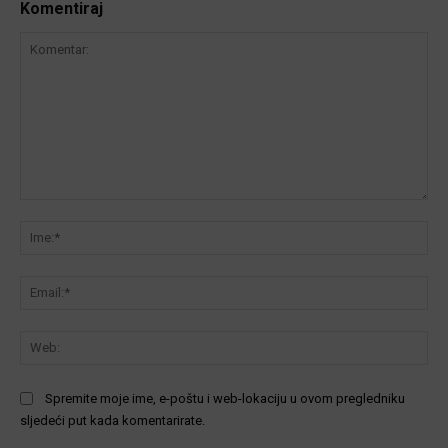
Komentiraj
Komentar:
Ime
Ema
We
Spremite moje ime, e-poštu i web-lokaciju u ovom pregledniku
sljedeći put kada komentarirate.