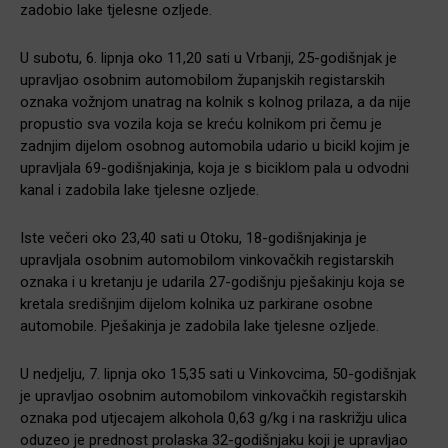
zadobio lake tjelesne ozljede.
U subotu, 6. lipnja oko 11,20 sati u Vrbanji, 25-godišnjak je
upravljao osobnim automobilom županjskih registarskih
oznaka vožnjom unatrag na kolnik s kolnog prilaza, a da nije
propustio sva vozila koja se kreću kolnikom pri čemu je
zadnjim dijelom osobnog automobila udario u bicikl kojim je
upravljala 69-godišnjakinja, koja je s biciklom pala u odvodni
kanal i zadobila lake tjelesne ozljede.
Iste večeri oko 23,40 sati u Otoku, 18-godišnjakinja je
upravljala osobnim automobilom vinkovačkih registarskih
oznaka i u kretanju je udarila 27-godišnju pješakinju koja se
kretala središnjim dijelom kolnika uz parkirane osobne
automobile. Pješakinja je zadobila lake tjelesne ozljede.
U nedjelju, 7. lipnja oko 15,35 sati u Vinkovcima, 50-godišnjak
je upravljao osobnim automobilom vinkovačkih registarskih
oznaka pod utjecajem alkohola 0,63 g/kg i na raskrižju ulica
oduzeo je prednost prolaska 32-godišnjaku koji je upravljao