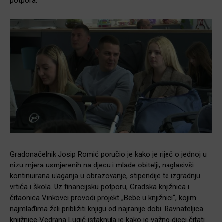
potpora.
Gradonačelnik Josip Romić poručio je kako je riječ o jednoj u
nizu mjera usmjerenih na djecu i mlade obitelji, naglasivši
kontinuirana ulaganja u obrazovanje, stipendije te izgradnju
vrtića i škola. Uz financijsku potporu, Gradska knjižnica i
čitaonica Vinkovci provodi projekt „Bebe u knjižnici“, kojim
najmlađima želi približiti knjigu od najranije dobi. Ravnateljica
knjižnice Vedrana Lugić istaknula je kako je važno djeci čitati