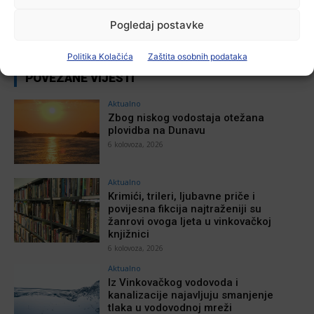
Pogledaj postavke
Politika Kolačića
Zaštita osobnih podataka
POVEZANE VIJESTI
Aktualno
Zbog niskog vodostaja otežana
plovidba na Dunavu
6 kolovoza, 2026
Aktualno
Krimići, trileri, ljubavne priče i
povijesna fikcija najtraženiji su
žanrovi ovoga ljeta u vinkovačkoj
knjižnici
6 kolovoza, 2026
Aktualno
Iz Vinkovačkog vodovoda i
kanalizacije najavljuju smanjenje
tlaka u vodovodnoj mreži