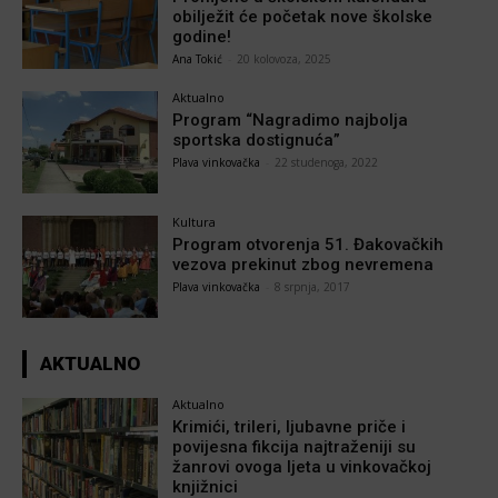
obilježit će početak nove školske
godine!
Ana Tokić
-
20 kolovoza, 2025
Aktualno
Program “Nagradimo najbolja
sportska dostignuća”
Plava vinkovačka
-
22 studenoga, 2022
Kultura
Program otvorenja 51. Đakovačkih
vezova prekinut zbog nevremena
Plava vinkovačka
-
8 srpnja, 2017
AKTUALNO
Aktualno
Krimići, trileri, ljubavne priče i
povijesna fikcija najtraženiji su
žanrovi ovoga ljeta u vinkovačkoj
knjižnici