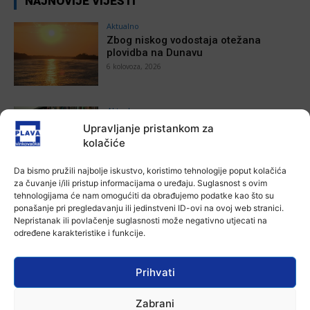
NAJNOVIJE VIJESTI
Aktualno
Zbog niskog vodostaja otežana
plovidba na Dunavu
6 kolovoza, 2026
Aktualno
Krimići, trileri, ljubavne priče i
Upravljanje pristankom za
povijesna fikcija najtraženiji su
kolačiće
žanrovi ovoga ljeta u vinkovačkoj
knjižnici
Da bismo pružili najbolje iskustvo, koristimo tehnologije poput kolačića
Ana Tokić
-
6 kolovoza, 2026
za čuvanje i/ili pristup informacijama o uređaju. Suglasnost s ovim
Aktualno
tehnologijama će nam omogućiti da obrađujemo podatke kao što su
ponašanje pri pregledavanju ili jedinstveni ID-ovi na ovoj web stranici.
Iz Vinkovačkog vodovoda i
Nepristanak ili povlačenje suglasnosti može negativno utjecati na
kanalizacije najavljuju smanjenje
određene karakteristike i funkcije.
tlaka u vodovodnoj mreži
Ana Tokić
-
6 kolovoza, 2026
Prihvati
Aktualno
Poziv na racionalno korištenje vode
Plava vinkovačka
-
6 kolovoza, 2026
Zabrani