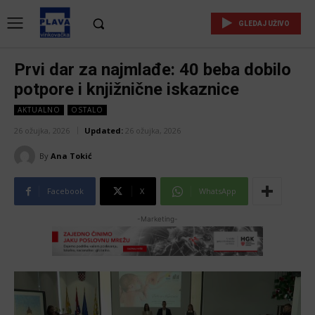
GLEDAJ UŽIVO
Prvi dar za najmlađe: 40 beba dobilo
potpore i knjižnične iskaznice
AKTUALNO
OSTALO
26 ožujka, 2026
Updated:
26 ožujka, 2026
By
Ana Tokić
Facebook
X
WhatsApp
-Marketing-