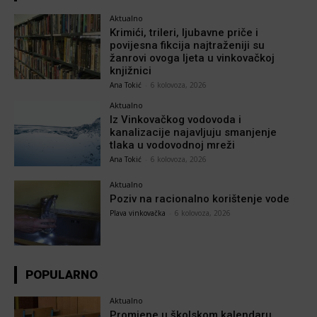
Aktualno
Krimići, trileri, ljubavne priče i
povijesna fikcija najtraženiji su
žanrovi ovoga ljeta u vinkovačkoj
knjižnici
Ana Tokić
-
6 kolovoza, 2026
Aktualno
Iz Vinkovačkog vodovoda i
kanalizacije najavljuju smanjenje
tlaka u vodovodnoj mreži
Ana Tokić
-
6 kolovoza, 2026
Aktualno
Poziv na racionalno korištenje vode
Plava vinkovačka
-
6 kolovoza, 2026
POPULARNO
Aktualno
Promjene u školskom kalendaru