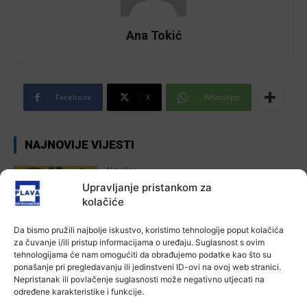
Ana Tokić
Facebook
X
WhatsApp
NAJNOVIJE VIJESTI
Aktualno
Autoklub Vinkovci u rujnu će obilježiti
Upravljanje pristankom za
stotu godišnjicu djelovanja
kolačiće
7 kolovoza, 2026
Da bismo pružili najbolje iskustvo, koristimo tehnologije poput kolačića
za čuvanje i/ili pristup informacijama o uređaju. Suglasnost s ovim
Aktualno
tehnologijama će nam omogućiti da obrađujemo podatke kao što su
Za dva tjedna započinje još jedna
ponašanje pri pregledavanju ili jedinstveni ID-ovi na ovoj web stranici.
Divlja liga
Nepristanak ili povlačenje suglasnosti može negativno utjecati na
određene karakteristike i funkcije.
Ana Tokić
-
7 kolovoza, 2026