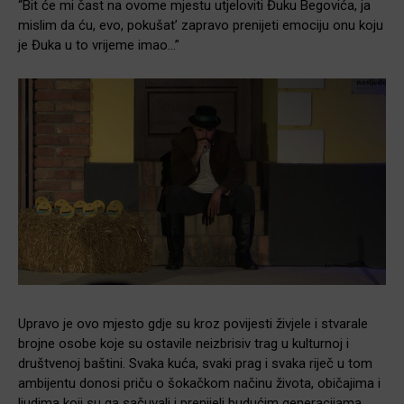
“Bit će mi čast na ovome mjestu utjeloviti Đuku Begovića, ja
mislim da ću, evo, pokušat’ zapravo prenijeti emociju onu koju
je Đuka u to vrijeme imao…”
Upravo je ovo mjesto gdje su kroz povijesti živjele i stvarale
brojne osobe koje su ostavile neizbrisiv trag u kulturnoj i
društvenoj baštini. Svaka kuća, svaki prag i svaka riječ u tom
ambijentu donosi priču o šokačkom načinu života, običajima i
ljudima koji su ga sačuvali i prenijeli budućim generacijama.