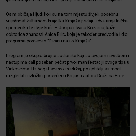
Osim običaja i ljudi koji su na tom mjestu živjeli, posebnu
vrijednost kulturnom krajoliku Krnjaša pridaju i dva umjetnička
spomenika te dvije kuće – Josipa i Ivana Kozarca, kaže
doktorica znanosti Anica Bilić, koja je također predvodila i dio
programa posvećen “Divanu na i o Krnjašu”.
Program je okupio brojne sudionike koji su svojom izvedbom i
nastupima dali poseban pečat prvoj manifestaciji ovoga tipa u
Vinkovcima. Uz bogat scenski sadržaj, posjetitelji su mogli
razgledati i izložbu posvećenu Krnjašu autora Dražena Bote.