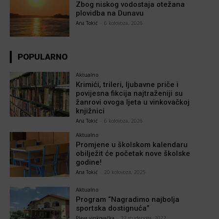
Zbog niskog vodostaja otežana
plovidba na Dunavu
Ana Tokić
-
6 kolovoza, 2026
POPULARNO
Aktualno
Krimići, trileri, ljubavne priče i
povijesna fikcija najtraženiji su
žanrovi ovoga ljeta u vinkovačkoj
knjižnici
Ana Tokić
-
6 kolovoza, 2026
Aktualno
Promjene u školskom kalendaru
obilježit će početak nove školske
godine!
Ana Tokić
-
20 kolovoza, 2025
Aktualno
Program “Nagradimo najbolja
sportska dostignuća”
Plava vinkovačka
-
22 studenoga, 2022