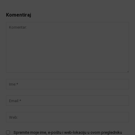
Komentiraj
Komentar:
Ime
Ema
We
Spremite moje ime, e-poštu i web-lokaciju u ovom pregledniku