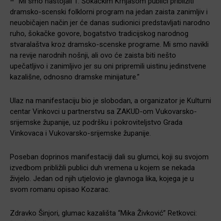
– “Mi smo nastojali 1. Šokačkim Krnjašom publici približiti
dramsko-scenski folklorni program na jedan zaista zanimljiv i
neuobičajen način jer će danas sudionici predstavljati narodno
ruho, šokačke govore, bogatstvo tradicijskog narodnog
stvaralaštva kroz dramsko-scenske programe. Mi smo navikli
na revije narodnih nošnji, ali ovo će zaista biti nešto
upečatljivo i zanimljivo jer su oni pripremili uistinu jedinstvene
kazališne, odnosno dramske minijature.”
Ulaz na manifestaciju bio je slobodan, a organizator je Kulturni
centar Vinkovci u partnerstvu sa ZAKUD-om Vukovarsko-
srijemske županije, uz podršku i pokroviteljstvo Grada
Vinkovaca i Vukovarsko-srijemske županije.
Poseban doprinos manifestaciji dali su glumci, koji su svojom
izvedbom približili publici duh vremena u kojem se nekada
živjelo. Jedan od njih utjelovio je glavnoga lika, kojega je u
svom romanu opisao Kozarac.
Zdravko Šinjori, glumac kazališta “Mika Živković” Retkovci: