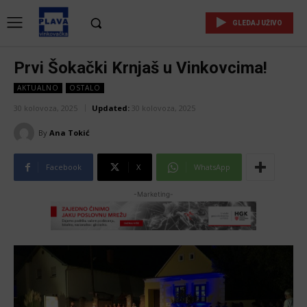
GLEDAJ UŽIVO
Prvi Šokački Krnjaš u Vinkovcima!
AKTUALNO
OSTALO
30 kolovoza, 2025
Updated:
30 kolovoza, 2025
By
Ana Tokić
Facebook
X
WhatsApp
-Marketing-