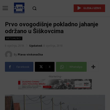
GLEDAJ UŽIVO
Prvo ovogodišnje pokladno jahanje
održano u Šiškovcima
AKTUALNO
8 siječnja, 2018
Updated:
8 siječnja, 2018
By
Plava vinkovačka
Facebook
X
WhatsApp
-Marketing-