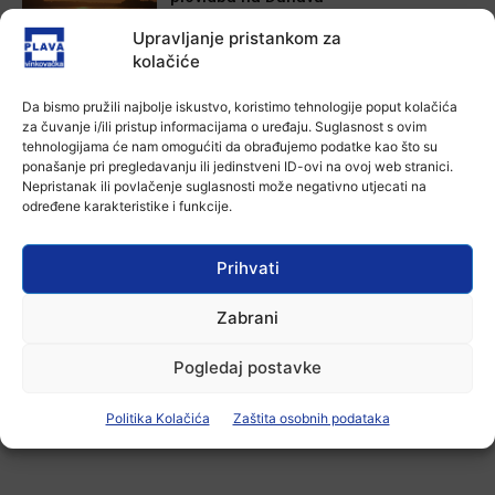
6 kolovoza, 2026
Upravljanje pristankom za
kolačiće
Aktualno
Krimići, trileri, ljubavne priče i
Da bismo pružili najbolje iskustvo, koristimo tehnologije poput kolačića
povijesna fikcija najtraženiji su
za čuvanje i/ili pristup informacijama o uređaju. Suglasnost s ovim
žanrovi ovoga ljeta u vinkovačkoj
tehnologijama će nam omogućiti da obrađujemo podatke kao što su
knjižnici
ponašanje pri pregledavanju ili jedinstveni ID-ovi na ovoj web stranici.
6 kolovoza, 2026
Nepristanak ili povlačenje suglasnosti može negativno utjecati na
određene karakteristike i funkcije.
Aktualno
Iz Vinkovačkog vodovoda i
kanalizacije najavljuju smanjenje
Prihvati
tlaka u vodovodnoj mreži
6 kolovoza, 2026
Zabrani
Pogledaj postavke
-Marketing-
Politika Kolačića
Zaštita osobnih podataka