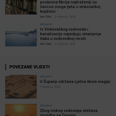
povijesna fikcija najtraženiji su
žanrovi ovoga ljeta u vinkovačkoj
knjižnici
Ana Tokić
-
6 kolovoza, 2026
Aktualno
Iz Vinkovačkog vodovoda i
kanalizacije najavljuju smanjenje
tlaka u vodovodnoj mreži
Ana Tokić
-
6 kolovoza, 2026
POVEZANE VIJESTI
Aktualno
U Županji održana Ljetna škola magije
7 kolovoza, 2026
Aktualno
Zbog niskog vodostaja otežana
plovidba na Dunavu