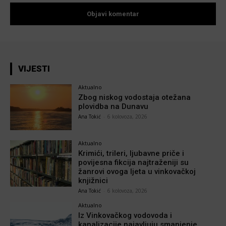
VIJESTI
Aktualno
Zbog niskog vodostaja otežana
plovidba na Dunavu
Ana Tokić
-
6 kolovoza, 2026
Aktualno
Krimići, trileri, ljubavne priče i
povijesna fikcija najtraženiji su
žanrovi ovoga ljeta u vinkovačkoj
knjižnici
Ana Tokić
-
6 kolovoza, 2026
Aktualno
Iz Vinkovačkog vodovoda i
kanalizacije najavljuju smanjenje