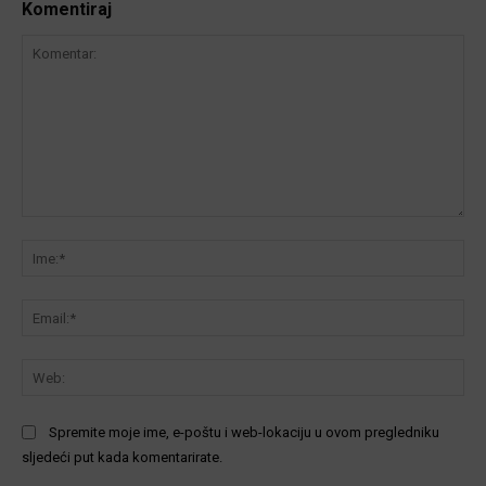
Komentiraj
Komentar:
Ime
Ema
We
Spremite moje ime, e-poštu i web-lokaciju u ovom pregledniku
sljedeći put kada komentarirate.