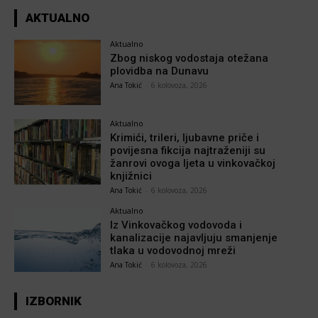
AKTUALNO
Aktualno
Zbog niskog vodostaja otežana
plovidba na Dunavu
Ana Tokić
-
6 kolovoza, 2026
Aktualno
Krimići, trileri, ljubavne priče i
povijesna fikcija najtraženiji su
žanrovi ovoga ljeta u vinkovačkoj
knjižnici
Ana Tokić
-
6 kolovoza, 2026
Aktualno
Iz Vinkovačkog vodovoda i
kanalizacije najavljuju smanjenje
tlaka u vodovodnoj mreži
Ana Tokić
-
6 kolovoza, 2026
IZBORNIK