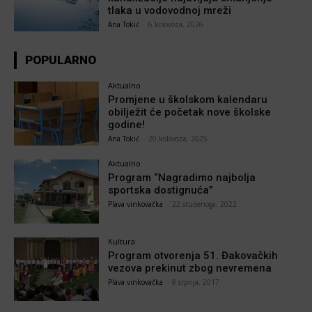
tlaka u vodovodnoj mreži
Ana Tokić
-
6 kolovoza, 2026
POPULARNO
Aktualno
Promjene u školskom kalendaru
obilježit će početak nove školske
godine!
Ana Tokić
-
20 kolovoza, 2025
Aktualno
Program “Nagradimo najbolja
sportska dostignuća”
Plava vinkovačka
-
22 studenoga, 2022
Kultura
Program otvorenja 51. Đakovačkih
vezova prekinut zbog nevremena
Plava vinkovačka
-
8 srpnja, 2017