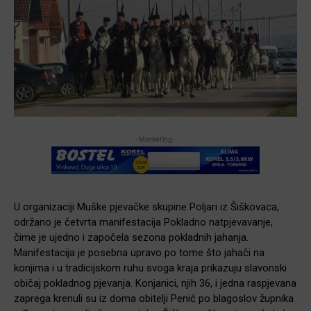
-Marketing-
U organizaciji Muške pjevačke skupine Poljari iz Šiškovaca,
održano je četvrta manifestacija Pokladno natpjevavanje,
čime je ujedno i započela sezona pokladnih jahanja.
Manifestacija je posebna upravo po tome što jahači na
konjima i u tradicijskom ruhu svoga kraja prikazuju slavonski
običaj pokladnog pjevanja. Konjanici, njih 36, i jedna raspjevana
zaprega krenuli su iz doma obitelji Penić po blagoslov župnika