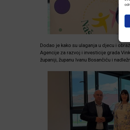
odr
Dodao je kako su ulaganja u djecu i obra
Agencije za razvoj i investicije grada V
županiji, županu Ivanu Bosančiću i nadlež