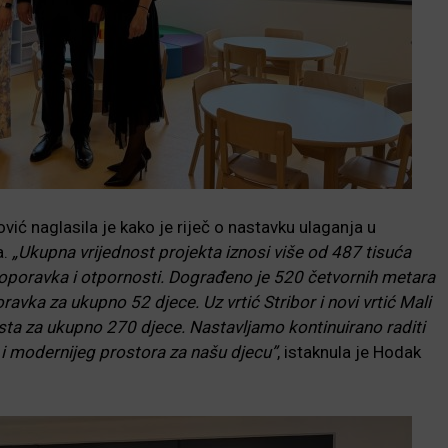
ć naglasila je kako je riječ o nastavku ulaganja u
a.
„Ukupna vrijednost projekta iznosi više od 487 tisuća
a oporavka i otpornosti. Dograđeno je 520 četvornih metara
avka za ukupno 52 djece. Uz vrtić Stribor i novi vrtić Mali
sta za ukupno 270 djece. Nastavljamo kontinuirano raditi
g i modernijeg prostora za našu djecu”
, istaknula je Hodak