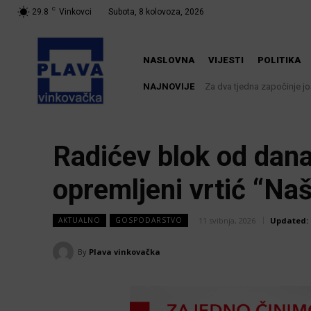
C
29.8
Vinkovci
Subota, 8 kolovoza, 2026
NASLOVNA
VIJESTI
POLITIKA
NAJNOVIJE
Za dva tjedna započinje još je
U Županji održana Ljetna 
Radićev blok od danas
opremljeni vrtić “Na
11 svibnja, 2026
Updated:
AKTUALNO
GOSPODARSTVO
By
Plava vinkovačka