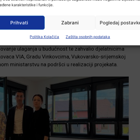
eđene karakteristike i funkcije.
Prihvati
Zabrani
Pogledaj postavk
Politika Kolačića
Zaštita osobnih podataka
zovanje ulaganja u budućnost te zahvalio djelatnicima
inkovaca VIA, Gradu Vinkovcima, Vukovarsko-srijemskoj
nom ministarstvu na podršci u realizaciji projekata.