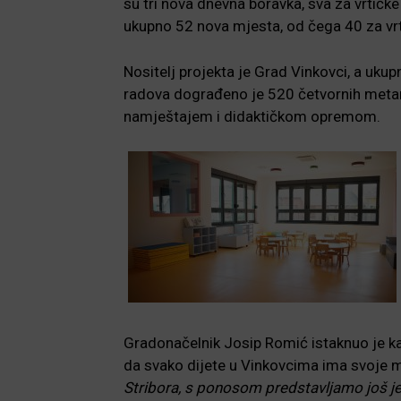
su tri nova dnevna boravka, sva za vrtićke
ukupno 52 nova mjesta, od čega 40 za vrti
Nositelj projekta je Grad Vinkovci, a uku
radova dograđeno je 520 četvornih metar
namještajem i didaktičkom opremom.
Gradonačelnik Josip Romić istaknuo je ka
da svako dijete u Vinkovcima ima svoje m
Stribora, s ponosom predstavljamo još je