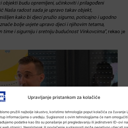
i objekti budu opremljeni, učinkoviti i prilagođeni
ć Naša radost sada je upravo takav objekt,
šljen kako bi djeci pružio sigurno, poticajno i ugodno
 znače bolje uvjete upravo djeci i njihovim tetama,
m time i sigurniju i sretniju budućnost Vinkovcima”,
rekao je
Upravljanje pristankom za kolačiće
bismo pružili najbolje iskustvo, koristimo tehnologije poput kolačića za čuvanje i/
stup informacijama o uređaju. Suglasnost s ovim tehnologijama će nam omogućiti
ađujemo podatke kao što su ponašanje pri pregledavanju ili jedinstveni ID-ovi na
j web stranici. Nepristanak ili povlačenje suglasnosti može negativno utjecati na