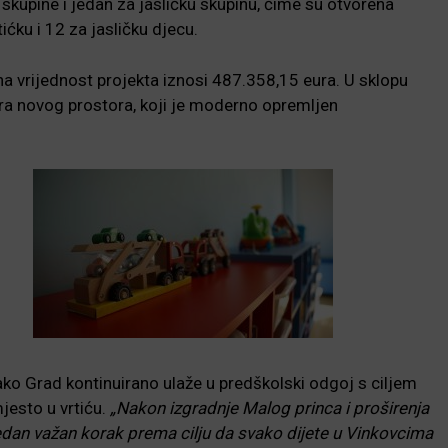
 skupine i jedan za jasličku skupinu, čime su otvorena
ćku i 12 za jasličku djecu.
pna vrijednost projekta iznosi 487.358,15 eura. U sklopu
a novog prostora, koji je moderno opremljen
ko Grad kontinuirano ulaže u predškolski odgoj s ciljem
jesto u vrtiću.
„Nakon izgradnje Malog princa i proširenja
dan važan korak prema cilju da svako dijete u Vinkovcima