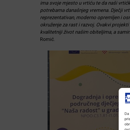
ima svoje mjesto u vrtiću te da naši vrtićk
potrebama današnjeg vremena. Dječji vrti
reprezentativan, moderno opremljen i osmi
okruženje za rast i razvoj. Ovakvi projekti
kvalitetniji život našim obiteljima, a sami
Romić.
Da 
pri
obr
ovo