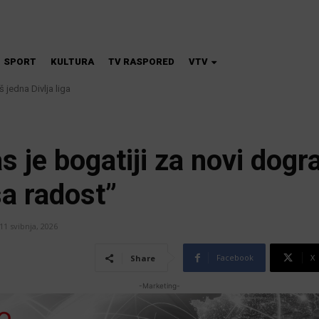
SPORT
KULTURA
TV RASPORED
VTV
dna Divlja liga
škola magije
 je bogatiji za novi dogra
ša radost”
11 svibnja, 2026
Facebook
X
Share
-Marketing-