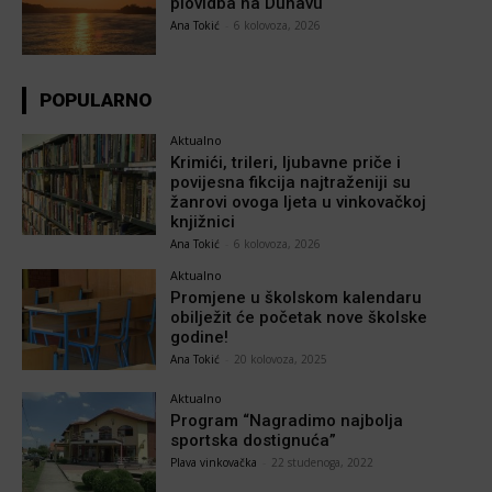
plovidba na Dunavu
Ana Tokić
-
6 kolovoza, 2026
POPULARNO
Aktualno
Krimići, trileri, ljubavne priče i
povijesna fikcija najtraženiji su
žanrovi ovoga ljeta u vinkovačkoj
knjižnici
Ana Tokić
-
6 kolovoza, 2026
Aktualno
Promjene u školskom kalendaru
obilježit će početak nove školske
godine!
Ana Tokić
-
20 kolovoza, 2025
Aktualno
Program “Nagradimo najbolja
sportska dostignuća”
Plava vinkovačka
-
22 studenoga, 2022