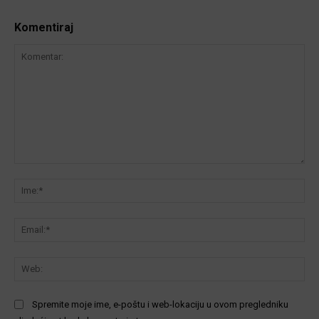
Komentiraj
Komentar:
Ime
Ema
We
Spremite moje ime, e-poštu i web-lokaciju u ovom pregledniku