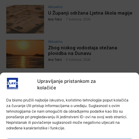
Aktualno
U Županji održana Ljetna škola magije
Ana Tokić
-
7 kolovoza, 2026
Aktualno
Zbog niskog vodostaja otežana
plovidba na Dunavu
Ana Tokić
-
6 kolovoza, 2026
Upravljanje pristankom za
kolačiće
POVEZANE VIJESTI
Da bismo pružili najbolje iskustvo, koristimo tehnologije poput kolačića
Aktualno
za čuvanje i/ili pristup informacijama o uređaju. Suglasnost s ovim
Autoklub Vinkovci u rujnu će obilježiti
tehnologijama će nam omogućiti da obrađujemo podatke kao što su
stotu godišnjicu djelovanja
ponašanje pri pregledavanju ili jedinstveni ID-ovi na ovoj web stranici.
7 kolovoza, 2026
Nepristanak ili povlačenje suglasnosti može negativno utjecati na
određene karakteristike i funkcije.
Aktualno