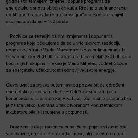
godine i to temeljem izmjene i dopune programa za
energetsku obnovu obiteljskih kuća. Riječ je o sufinanciranju
do 60 posto opravdanih troškova građana. Kod tzv. ranjivih
skupina pravda se – 100 posto.
– Poziv će se temeljiti na tim izmjenama i dopunama
programa koje očekujemo da se u vrlo skorom razdoblju
donesu od strane Vlade. Maksimalni iznos sufinanciranja bi
trebao biti oko 200.000 kuna kod građana i nekih 230.000 kuna
kod ranjivih skupina – rekao je Mario Mihetec, voditelj Službe
za energetsku učinkovitost i obnovljive izvore energije.
Glavni uvjet za prijavu putem javnog poziva bit će određeni
energetski razred same kuće – C ili D, ovisno je li riječ o
kontinentalnoj ili primorskoj Hrvatskoj. Zanimanje građana bilo
je zaista veliko. Dvorana u tek otvorenom Poduzetničkom
inkubatoru bila je ispunjena u potpunosti.
– Drago mi je da je radionica puna, da su prijave stvarno bile
vrlo aktivne, da smo morali odbiti neke, ali i da ćemo morati