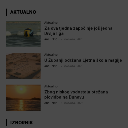
AKTUALNO
Aktualno
Za dva tjedna započinje još jedna
Divlja liga
Ana Tokić
-
7 kolovoza, 2026
Aktualno
U Županji održana Ljetna škola magije
Ana Tokić
-
7 kolovoza, 2026
Aktualno
Zbog niskog vodostaja otežana
plovidba na Dunavu
Ana Tokić
-
6 kolovoza, 2026
IZBORNIK