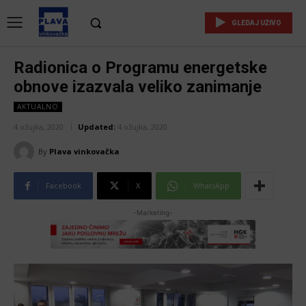
GLEDAJ UŽIVO
Radionica o Programu energetske
obnove izazvala veliko zanimanje
AKTUALNO
4 ožujka, 2020
Updated:
4 ožujka, 2020
By
Plava vinkovačka
Facebook
X
WhatsApp
-Marketing-