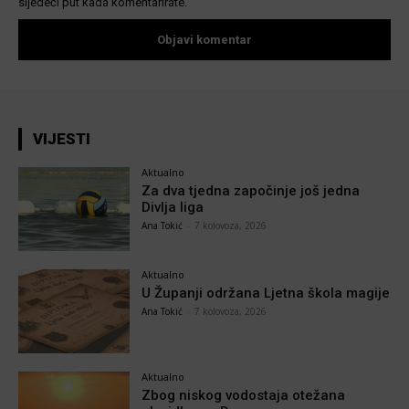
sljedeći put kada komentarirate.
VIJESTI
Aktualno
Za dva tjedna započinje još jedna
Divlja liga
Ana Tokić
-
7 kolovoza, 2026
Aktualno
U Županji održana Ljetna škola magije
Ana Tokić
-
7 kolovoza, 2026
Aktualno
Zbog niskog vodostaja otežana