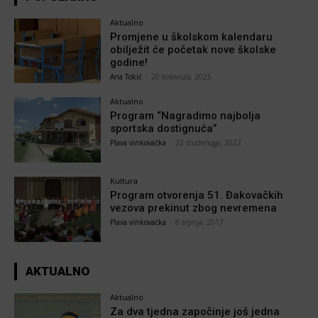
Aktualno
Promjene u školskom kalendaru
obilježit će početak nove školske
godine!
Ana Tokić
-
20 kolovoza, 2025
Aktualno
Program “Nagradimo najbolja
sportska dostignuća”
Plava vinkovačka
-
22 studenoga, 2022
Kultura
Program otvorenja 51. Đakovačkih
vezova prekinut zbog nevremena
Plava vinkovačka
-
8 srpnja, 2017
AKTUALNO
Aktualno
Za dva tjedna započinje još jedna