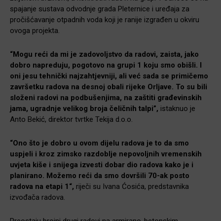
spajanje sustava odvodnje grada Pleternice i uređaja za
pročišćavanje otpadnih voda koji je ranije izgrađen u okviru
ovoga projekta.
“Mogu reći da mi je zadovoljstvo da radovi, zaista, jako
dobro napreduju, pogotovo na grupi 1 koju smo obišli. I
oni jesu tehnički najzahtjevniji, ali već sada se primičemo
završetku radova na desnoj obali rijeke Orljave. To su bili
složeni radovi na podbušenjima, na zaštiti građevinskih
jama, ugradnje velikog broja čeličnih talpi”,
istaknuo je
Anto Bekić, direktor tvrtke Tekija d.o.o.
“Ono što je dobro u ovom dijelu radova je to da smo
uspjeli i kroz zimsko razdoblje nepovoljnih vremenskih
uvjeta kiše i snijega izvesti dobar dio radova kako je i
planirano. Možemo reći da smo dovršili 70-ak posto
radova na etapi 1“,
riječi su Ivana Ćosića, predstavnika
izvođača radova.
Preostaju brojni drugi radovi na armirano-betonskim