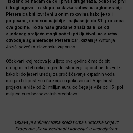
“Iskreno se nadam da će i prva i druga faza, odnosno prvi
i drugi ugovor u sklopu nastavka radova na aglomeraciji
Pleternica biti izvršeni u onim rokovima kako je to i
potpisano, odnosno najdalje i najkasnije do 31. prosinca
ove godine. To za naše građane znači da bi se od
sljedećeg proljeća mogli početi priključivati na sustav
odvodnje aglomeracije Pleternica”,
kazala je Antonija
Jozić, požeško-slavonska županica.
Očekivani kraj radova je u ljeto ove godine čime će biti
omogućen tehnički pregled te ishođenje uporabne dozvole
kako bi do jeseni uređaj za pročišćavanje otpadnih voda
mogao biti pušten u funkciju i u pokusni rad. Vrijednost
projekta je više od 21 milijun eura, od čega je više od 15 i pol
milijuna eura bespovratnih sredstava.
Objava je sufinancirana sredstvima Europske unije iz
Programa „Konkurentnost i kohezija” u financijskom