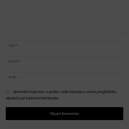
Komentar:
Ime
Ema
We
Spremite moje ime, e-poštu i web-lokaciju u ovom pregledniku
sljedeći put kada komentarirate.