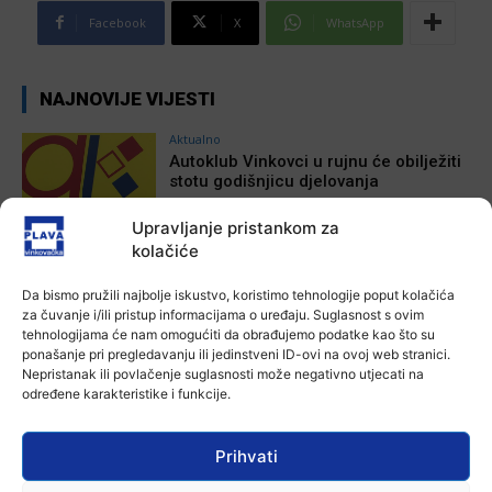
Facebook
X
WhatsApp
NAJNOVIJE VIJESTI
Aktualno
Autoklub Vinkovci u rujnu će obilježiti
stotu godišnjicu djelovanja
7 kolovoza, 2026
Upravljanje pristankom za
kolačiće
Aktualno
Za dva tjedna započinje još jedna
Da bismo pružili najbolje iskustvo, koristimo tehnologije poput kolačića
Divlja liga
za čuvanje i/ili pristup informacijama o uređaju. Suglasnost s ovim
tehnologijama će nam omogućiti da obrađujemo podatke kao što su
Ana Tokić
-
7 kolovoza, 2026
ponašanje pri pregledavanju ili jedinstveni ID-ovi na ovoj web stranici.
Nepristanak ili povlačenje suglasnosti može negativno utjecati na
određene karakteristike i funkcije.
Aktualno
U Županji održana Ljetna škola magije
Ana Tokić
-
7 kolovoza, 2026
Prihvati