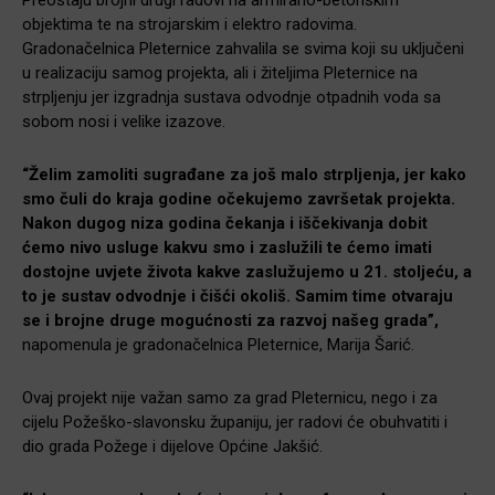
objektima te na strojarskim i elektro radovima.
Gradonačelnica Pleternice zahvalila se svima koji su uključeni
u realizaciju samog projekta, ali i žiteljima Pleternice na
strpljenju jer izgradnja sustava odvodnje otpadnih voda sa
sobom nosi i velike izazove.
“Želim zamoliti sugrađane za još malo strpljenja, jer kako
smo čuli do kraja godine očekujemo završetak projekta.
Nakon dugog niza godina čekanja i iščekivanja dobit
ćemo nivo usluge kakvu smo i zaslužili te ćemo imati
dostojne uvjete života kakve zaslužujemo u 21. stoljeću, a
to je sustav odvodnje i čišći okoliš. Samim time otvaraju
se i brojne druge mogućnosti za razvoj našeg grada”,
napomenula je gradonačelnica Pleternice, Marija Šarić.
Ovaj projekt nije važan samo za grad Pleternicu, nego i za
cijelu Požeško-slavonsku županiju, jer radovi će obuhvatiti i
dio grada Požege i dijelove Općine Jakšić.