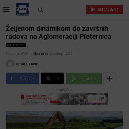
GLEDAJ UŽIVO
Željenom dinamikom do završnih
radova na Aglomeraciji Pleternica
AKTUALNO
8 svibnja, 2026
Updated:
8 svibnja, 2026
By
Ana Tokić
Facebook
X
WhatsApp
-Marketing-