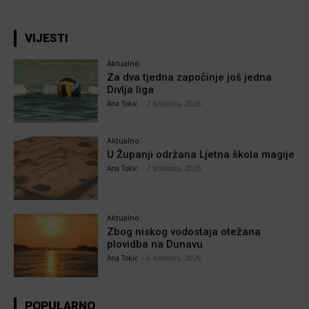
VIJESTI
Aktualno
Za dva tjedna započinje još jedna
Divlja liga
Ana Tokić
-
7 kolovoza, 2026
Aktualno
U Županji održana Ljetna škola magije
Ana Tokić
-
7 kolovoza, 2026
Aktualno
Zbog niskog vodostaja otežana
plovidba na Dunavu
Ana Tokić
-
6 kolovoza, 2026
POPULARNO