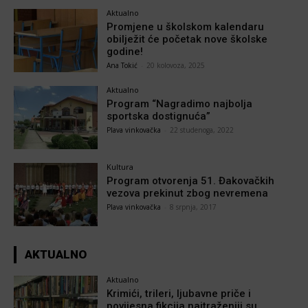
Aktualno
Promjene u školskom kalendaru
obilježit će početak nove školske
godine!
Ana Tokić
-
20 kolovoza, 2025
Aktualno
Program “Nagradimo najbolja
sportska dostignuća”
Plava vinkovačka
-
22 studenoga, 2022
Kultura
Program otvorenja 51. Đakovačkih
vezova prekinut zbog nevremena
Plava vinkovačka
-
8 srpnja, 2017
AKTUALNO
Aktualno
Krimići, trileri, ljubavne priče i
povijesna fikcija najtraženiji su