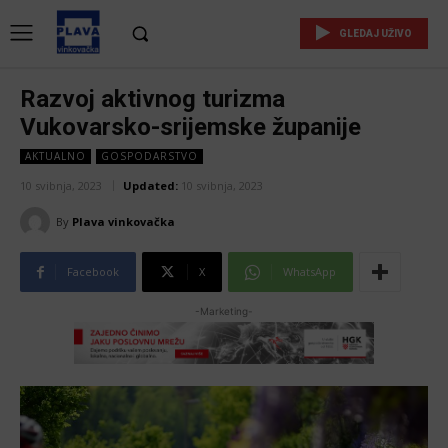
GLEDAJ UŽIVO
Razvoj aktivnog turizma
Vukovarsko-srijemske županije
AKTUALNO
GOSPODARSTVO
10 svibnja, 2023
Updated:
10 svibnja, 2023
By
Plava vinkovačka
Facebook
X
WhatsApp
-Marketing-