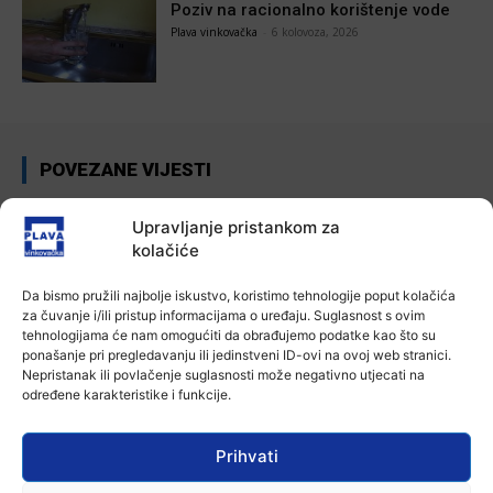
Poziv na racionalno korištenje vode
Plava vinkovačka
-
6 kolovoza, 2026
POVEZANE VIJESTI
Aktualno
Upravljanje pristankom za
Zbog niskog vodostaja otežana
kolačiće
plovidba na Dunavu
6 kolovoza, 2026
Da bismo pružili najbolje iskustvo, koristimo tehnologije poput kolačića
za čuvanje i/ili pristup informacijama o uređaju. Suglasnost s ovim
Aktualno
tehnologijama će nam omogućiti da obrađujemo podatke kao što su
Krimići, trileri, ljubavne priče i
ponašanje pri pregledavanju ili jedinstveni ID-ovi na ovoj web stranici.
povijesna fikcija najtraženiji su
Nepristanak ili povlačenje suglasnosti može negativno utjecati na
žanrovi ovoga ljeta u vinkovačkoj
određene karakteristike i funkcije.
knjižnici
6 kolovoza, 2026
Prihvati
Aktualno
Iz Vinkovačkog vodovoda i