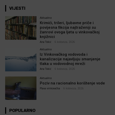
VIJESTI
Aktualno
Krimići, trileri, ljubavne priče i
povijesna fikcija najtraženiji su
žanrovi ovoga ljeta u vinkovačkoj
knjižnici
Ana Tokić
-
6 kolovoza, 2026
Aktualno
Iz Vinkovačkog vodovoda i
kanalizacije najavljuju smanjenje
tlaka u vodovodnoj mreži
Ana Tokić
-
6 kolovoza, 2026
Aktualno
Poziv na racionalno korištenje vode
Plava vinkovačka
-
6 kolovoza, 2026
POPULARNO