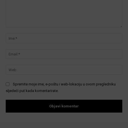
Komentar:
Ime
Ema
We
Spremite moje ime, e-poštu i web-lokaciju u ovom pregledniku
sljedeći put kada komentarirate.