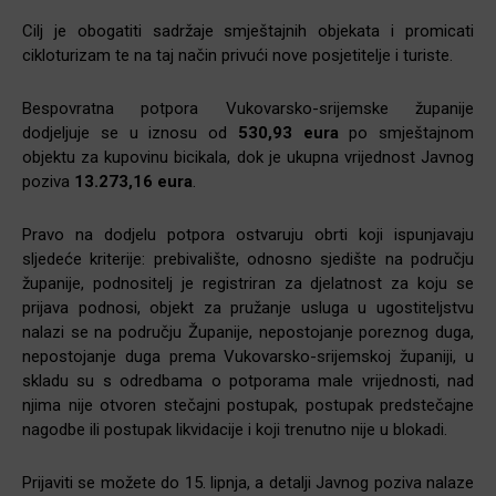
Cilj je obogatiti sadržaje smještajnih objekata i promicati
cikloturizam te na taj način privući nove posjetitelje i turiste.
Bespovratna potpora Vukovarsko-srijemske županije
dodjeljuje se u iznosu od
530,93 eura
po smještajnom
objektu za kupovinu bicikala, dok je ukupna vrijednost Javnog
poziva
13.273,16 eura
.
Pravo na dodjelu potpora ostvaruju obrti koji ispunjavaju
sljedeće kriterije: prebivalište, odnosno sjedište na području
županije, podnositelj je registriran za djelatnost za koju se
prijava podnosi, objekt za pružanje usluga u ugostiteljstvu
nalazi se na području Županije, nepostojanje poreznog duga,
nepostojanje duga prema Vukovarsko-srijemskoj županiji, u
skladu su s odredbama o potporama male vrijednosti, nad
njima nije otvoren stečajni postupak, postupak predstečajne
nagodbe ili postupak likvidacije i koji trenutno nije u blokadi.
Prijaviti se možete do 15. lipnja, a detalji Javnog poziva nalaze