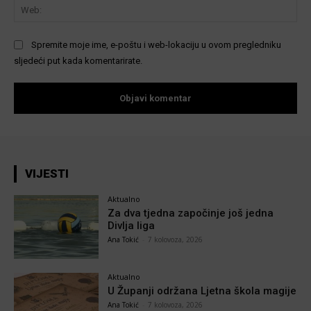
We
Spremite moje ime, e-poštu i web-lokaciju u ovom pregledniku
sljedeći put kada komentarirate.
VIJESTI
Aktualno
Za dva tjedna započinje još jedna
Divlja liga
Ana Tokić
-
7 kolovoza, 2026
Aktualno
U Županji održana Ljetna škola magije
Ana Tokić
-
7 kolovoza, 2026