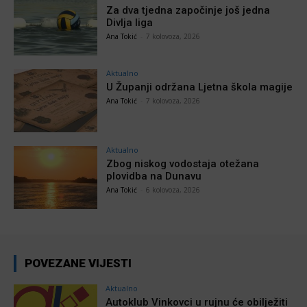
Za dva tjedna započinje još jedna
Divlja liga
Ana Tokić
-
7 kolovoza, 2026
Aktualno
U Županji održana Ljetna škola magije
Ana Tokić
-
7 kolovoza, 2026
Aktualno
Zbog niskog vodostaja otežana
plovidba na Dunavu
Ana Tokić
-
6 kolovoza, 2026
POVEZANE VIJESTI
Aktualno
Autoklub Vinkovci u rujnu će obilježiti