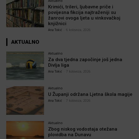
Aktualno
Krimići, trileri, ljubavne priče i
povijesna fikcija najtraženiji su
žanrovi ovoga ljeta u vinkovačkoj
knjižnici
Ana Tokić
-
6 kolovoza, 2026
AKTUALNO
Aktualno
Za dva tjedna započinje još jedna
Divlja liga
Ana Tokić
-
7 kolovoza, 2026
Aktualno
U Županji održana Ljetna škola magije
Ana Tokić
-
7 kolovoza, 2026
Aktualno
Zbog niskog vodostaja otežana
plovidba na Dunavu