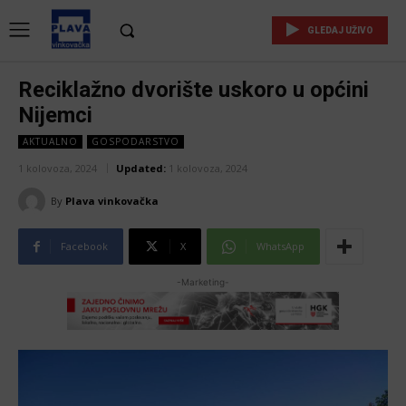
GLEDAJ UŽIVO
Reciklažno dvorište uskoro u općini
Nijemci
AKTUALNO
GOSPODARSTVO
1 kolovoza, 2024
Updated:
1 kolovoza, 2024
By
Plava vinkovačka
Facebook
X
WhatsApp
-Marketing-