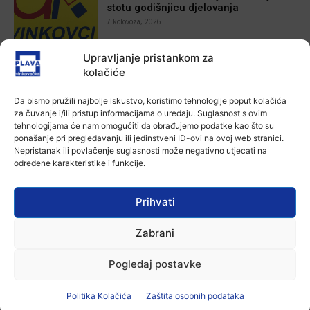
stotu godišnjicu djelovanja
7 kolovoza, 2026
Upravljanje pristankom za
Aktualno
kolačiće
Za dva tjedna započinje još jedna
Divlja liga
7 kolovoza, 2026
Da bismo pružili najbolje iskustvo, koristimo tehnologije poput kolačića
za čuvanje i/ili pristup informacijama o uređaju. Suglasnost s ovim
tehnologijama će nam omogućiti da obrađujemo podatke kao što su
Aktualno
ponašanje pri pregledavanju ili jedinstveni ID-ovi na ovoj web stranici.
U Županji održana Ljetna škola magije
Nepristanak ili povlačenje suglasnosti može negativno utjecati na
određene karakteristike i funkcije.
7 kolovoza, 2026
Prihvati
Aktualno
Zbog niskog vodostaja otežana
Zabrani
plovidba na Dunavu
6 kolovoza, 2026
Pogledaj postavke
Politika Kolačića
Zaštita osobnih podataka