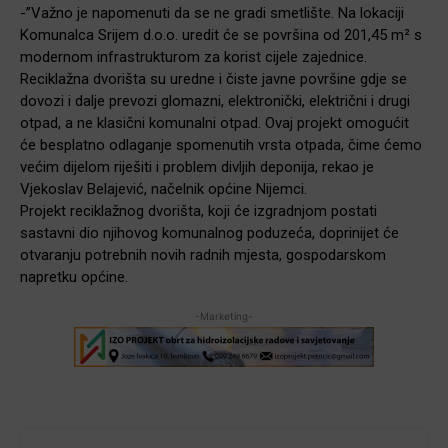
-”Važno je napomenuti da se ne gradi smetlište. Na lokaciji
Komunalca Srijem d.o.o. uredit će se površina od 201,45 m² s
modernom infrastrukturom za korist cijele zajednice.
Reciklažna dvorišta su uredne i čiste javne površine gdje se
dovozi i dalje prevozi glomazni, elektronički, električni i drugi
otpad, a ne klasični komunalni otpad. Ovaj projekt omogućit
će besplatno odlaganje spomenutih vrsta otpada, čime ćemo
većim dijelom riješiti i problem divljih deponija, rekao je
Vjekoslav Belajević, načelnik općine Nijemci.
Projekt reciklažnog dvorišta, koji će izgradnjom postati
sastavni dio njihovog komunalnog poduzeća, doprinijet će
otvaranju potrebnih novih radnih mjesta, gospodarskom
napretku općine.
-Marketing-