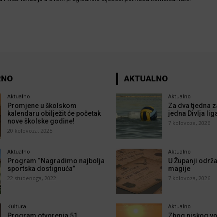
RNO
AKTUALNO
Aktualno
Aktualno
Promjene u školskom
Za dva tjedna z
kalendaru obilježit će početak
jedna Divlja lig
nove školske godine!
7 kolovoza, 2026
20 kolovoza, 2025
Aktualno
Aktualno
Program “Nagradimo najbolja
U Županji održa
sportska dostignuća”
magije
22 studenoga, 2022
7 kolovoza, 2026
Kultura
Aktualno
Program otvorenja 51.
Zbog niskog vo