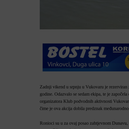
Z
adnji vikend u srpnju u Vukovaru je rezerviran z
godine. Odazvalo se sedam ekipa, te je započela 
organizatora Klub podvodnih aktivnosti Vukovar, 
čime je ova akcija dobila predznak međunarodno
Ronioci su u za ovaj posao zahtjevnom Dunavu, i