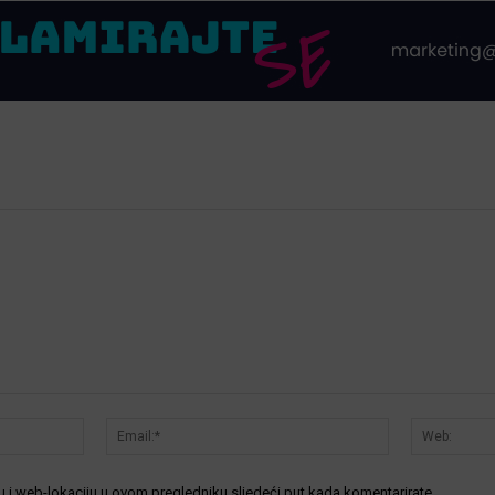
Ime:*
Email:*
 i web-lokaciju u ovom pregledniku sljedeći put kada komentarirate.