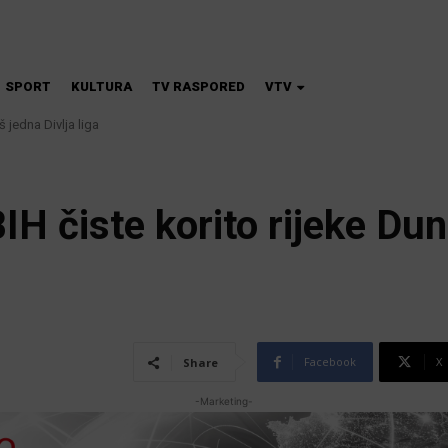
SPORT
KULTURA
TV RASPORED
VTV
 jedna Divlja liga
na škola magije
BIH čiste korito rijeke Du
Facebook
X
Share
-Marketing-