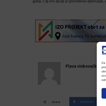
guma.
Cilj ove akcije je preventivno djelovanje, al
Da 
Plava vinkovačka
pri
obr
ovo
odr
Facebook
Share