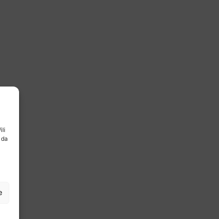
ili
 da
e