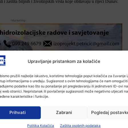
i i zaštita biljnih i životinjskih vrsta koje obitavaju u rijeci Dunav.
-Marketing-
Upravljanje pristankom za kolačiće
bismo pružili najbolje iskustvo, koristimo tehnologije poput kolačića za čuvanje i/
stup informacijama o uređaju. Suglasnost s ovim tehnologijama će nam omogućiti
ađujemo podatke kao što su ponašanje pri pregledavanju ili jedinstveni ID-ovi na
j web stranici. Nepristanak ili povlačenje suglasnosti može negativno utjecati na
eđene karakteristike i funkcije.
Prihvati
Zabrani
Pogledaj postavk
X
WhatsApp
Linkedin
Viber
Politika Kolačića
Zaštita osobnih podataka