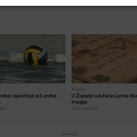
Aktualno
jedna započinje još jedna
U Županji održana Ljetna šk
a
magije
2026
7 kolovoza, 2026
-Marketing-