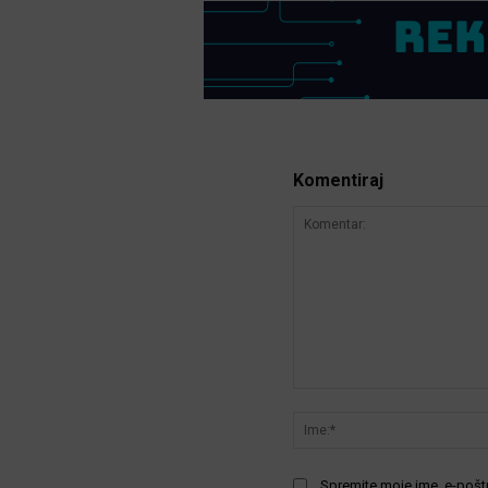
Komentiraj
Komentar:
Spremite moje ime, e-poštu