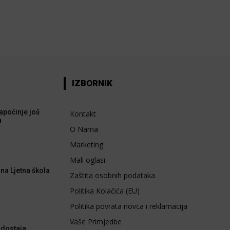
IZBORNIK
apočinje još
Kontakt
a
O Nama
Marketing
Mali oglasi
na Ljetna škola
Zaštita osobnih podataka
Politika Kolačića (EU)
Politika povrata novca i reklamacija
Vaše Primjedbe
dostaja