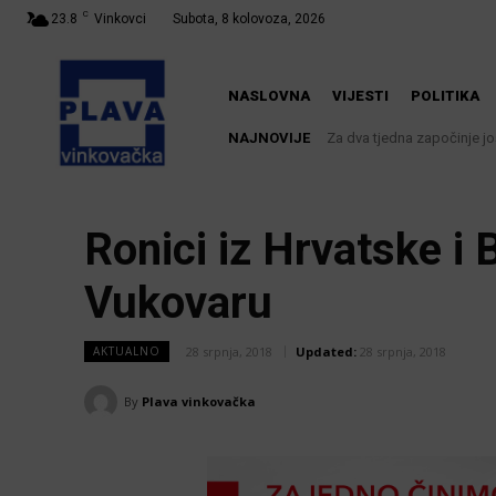
C
23.8
Vinkovci
Subota, 8 kolovoza, 2026
NASLOVNA
VIJESTI
POLITIKA
NAJNOVIJE
Za dva tjedna započinje još
U Županji održana Ljet
Ronici iz Hrvatske i 
Vukovaru
28 srpnja, 2018
Updated:
28 srpnja, 2018
AKTUALNO
By
Plava vinkovačka