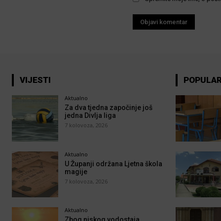
VIJESTI
POPULA
Aktualno
Za dva tjedna započinje još
jedna Divlja liga
7 kolovoza, 2026
Aktualno
U Županji održana Ljetna škola
magije
7 kolovoza, 2026
Aktualno
Zbog niskog vodostaja