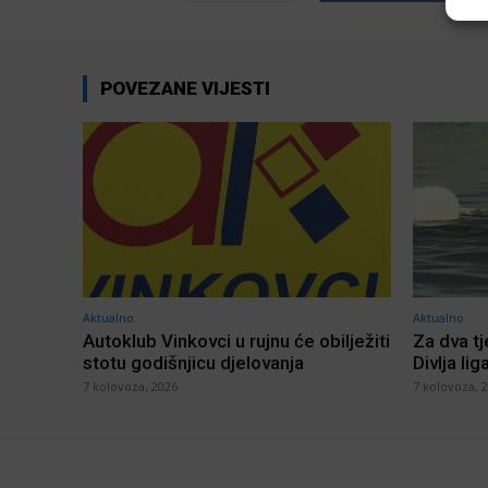
POVEZANE VIJESTI
Aktualno
Aktualno
Autoklub Vinkovci u rujnu će obilježiti
Za dva t
stotu godišnjicu djelovanja
Divlja lig
7 kolovoza, 2026
7 kolovoza, 