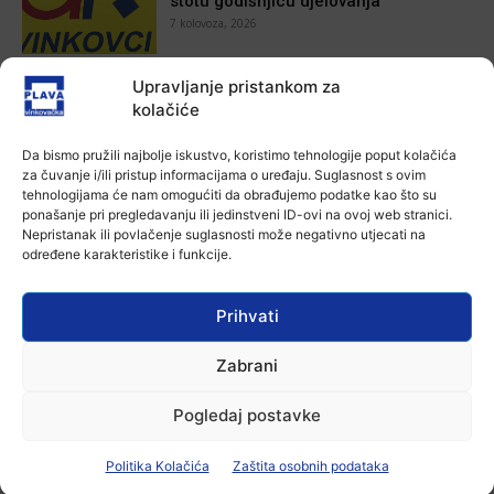
stotu godišnjicu djelovanja
7 kolovoza, 2026
Aktualno
Upravljanje pristankom za
Za dva tjedna započinje još jedna
kolačiće
Divlja liga
7 kolovoza, 2026
Da bismo pružili najbolje iskustvo, koristimo tehnologije poput kolačića
za čuvanje i/ili pristup informacijama o uređaju. Suglasnost s ovim
tehnologijama će nam omogućiti da obrađujemo podatke kao što su
Aktualno
ponašanje pri pregledavanju ili jedinstveni ID-ovi na ovoj web stranici.
U Županji održana Ljetna škola magije
Nepristanak ili povlačenje suglasnosti može negativno utjecati na
7 kolovoza, 2026
određene karakteristike i funkcije.
Prihvati
Aktualno
Zbog niskog vodostaja otežana
Zabrani
plovidba na Dunavu
6 kolovoza, 2026
Pogledaj postavke
Politika Kolačića
Zaštita osobnih podataka
-Marketing-