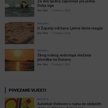
Za dva tjedna započinje još jedna
Divlja liga
Ana Tokić
-
7 kolovoza, 2026
Aktualno
U Županji održana Ljetna škola magije
Ana Tokić
-
7 kolovoza, 2026
Aktualno
Zbog niskog vodostaja otežana
plovidba na Dunavu
Ana Tokić
-
6 kolovoza, 2026
POVEZANE VIJESTI
Aktualno
Autoklub Vinkovci u rujnu će obilježiti