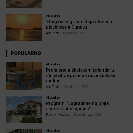
Aktualno
Zbog niskog vodostaja otežana
plovidba na Dunavu
Ana Tokić
-
6 kolovoza, 2026
POPULARNO
Aktualno
Promjene u školskom kalendaru
obilježit će početak nove školske
godine!
Ana Tokić
-
20 kolovoza, 2025
Aktualno
Program “Nagradimo najbolja
sportska dostignuća”
Plava vinkovačka
-
22 studenoga, 2022
Aktualno