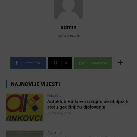
admin
https://vktv.tv
Facebook
X
WhatsApp
NAJNOVIJE VIJESTI
Aktualno
Autoklub Vinkovci u rujnu će obilježiti
stotu godišnjicu djelovanja
7 kolovoza, 2026
Aktualno