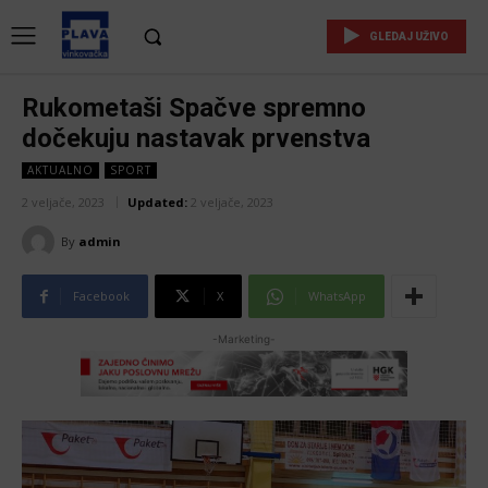
GLEDAJ UŽIVO
Rukometaši Spačve spremno
dočekuju nastavak prvenstva
AKTUALNO
SPORT
2 veljače, 2023
Updated:
2 veljače, 2023
By
admin
Facebook
X
WhatsApp
-Marketing-