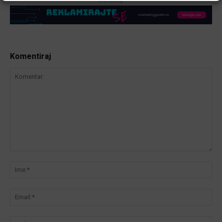
Komentiraj
Komentar:
Ime
Ema
We