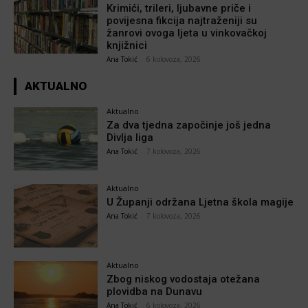
Krimići, trileri, ljubavne priče i
povijesna fikcija najtraženiji su
žanrovi ovoga ljeta u vinkovačkoj
knjižnici
Ana Tokić
-
6 kolovoza, 2026
AKTUALNO
Aktualno
Za dva tjedna započinje još jedna
Divlja liga
Ana Tokić
-
7 kolovoza, 2026
Aktualno
U Županji održana Ljetna škola magije
Ana Tokić
-
7 kolovoza, 2026
Aktualno
Zbog niskog vodostaja otežana
plovidba na Dunavu
Ana Tokić
-
6 kolovoza, 2026