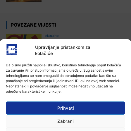
POVEZANE VIJESTI
Aktualno
Autoklub Vinkovci u rujnu će obilježiti
stotu godišnjicu djelovanja
Upravljanje pristankom za
kolačiće
7 kolovoza, 2026
Da bismo pružili najbolje iskustvo, koristimo tehnologije poput kolačića
Aktualno
za čuvanje i/ili pristup informacijama o uređaju. Suglasnost s ovim
Za dva tjedna započinje još jedna
tehnologijama će nam omogućiti da obrađujemo podatke kao što su
Divlja liga
ponašanje pri pregledavanju ili jedinstveni ID-ovi na ovoj web stranici.
7 kolovoza, 2026
Nepristanak ili povlačenje suglasnosti može negativno utjecati na
određene karakteristike i funkcije.
Aktualno
U Županji održana Ljetna škola magije
Prihvati
7 kolovoza, 2026
Zabrani