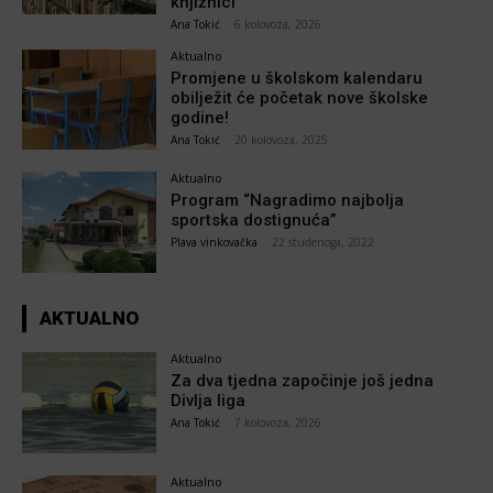
knjižnici
Ana Tokić
-
6 kolovoza, 2026
Aktualno
Promjene u školskom kalendaru
obilježit će početak nove školske
godine!
Ana Tokić
-
20 kolovoza, 2025
Aktualno
Program “Nagradimo najbolja
sportska dostignuća”
Plava vinkovačka
-
22 studenoga, 2022
AKTUALNO
Aktualno
Za dva tjedna započinje još jedna
Divlja liga
Ana Tokić
-
7 kolovoza, 2026
Aktualno