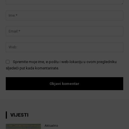
Komentar:
Ime
Ema
We
Spremite moje ime, e-poštu i web-lokaciju u ovom pregledniku
sljedeći put kada komentarirate.
VIJESTI
Aktualno