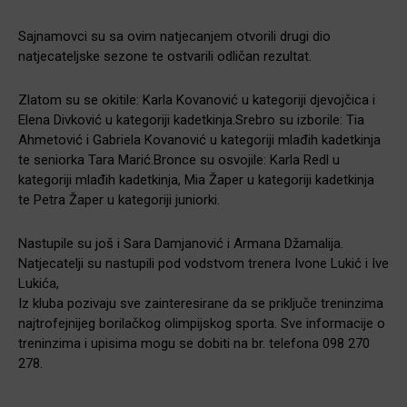
Sajnamovci su sa ovim natjecanjem otvorili drugi dio
natjecateljske sezone te ostvarili odličan rezultat.
Zlatom su se okitile: Karla Kovanović u kategoriji djevojčica i
Elena Divković u kategoriji kadetkinja.Srebro su izborile: Tia
Ahmetović i Gabriela Kovanović u kategoriji mlađih kadetkinja
te seniorka Tara Marić.Bronce su osvojile: Karla Redl u
kategoriji mlađih kadetkinja, Mia Žaper u kategoriji kadetkinja
te Petra Žaper u kategoriji juniorki.
Nastupile su još i Sara Damjanović i Armana Džamalija.
Natjecatelji su nastupili pod vodstvom trenera Ivone Lukić i Ive
Lukića,
Iz kluba pozivaju sve zainteresirane da se priključe treninzima
najtrofejnijeg borilačkog olimpijskog sporta. Sve informacije o
treninzima i upisima mogu se dobiti na br. telefona 098 270
278.