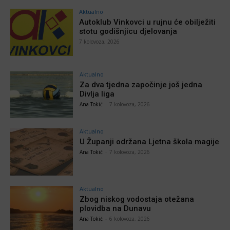
Aktualno
Autoklub Vinkovci u rujnu će obilježiti
stotu godišnjicu djelovanja
7 kolovoza, 2026
Aktualno
Za dva tjedna započinje još jedna
Divlja liga
Ana Tokić
-
7 kolovoza, 2026
Aktualno
U Županji održana Ljetna škola magije
Ana Tokić
-
7 kolovoza, 2026
Aktualno
Zbog niskog vodostaja otežana
plovidba na Dunavu
Ana Tokić
-
6 kolovoza, 2026