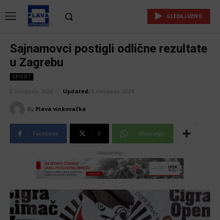
GLEDAJ UŽIVO
Sajnamovci postigli odlične rezultate
u Zagrebu
SPORT
8 listopada, 2024
Updated:
8 listopada, 2024
By
Plava vinkovačka
Facebook
X
WhatsApp
-Marketing-