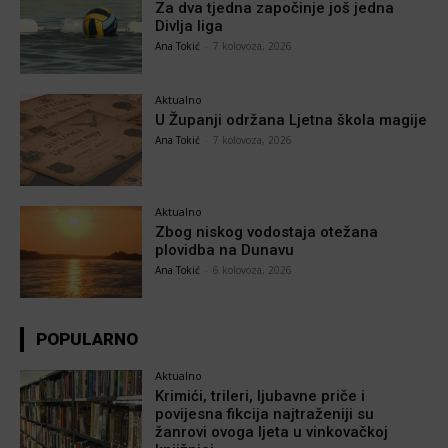
Za dva tjedna započinje još jedna
Divlja liga
Ana Tokić
-
7 kolovoza, 2026
Aktualno
U Županji održana Ljetna škola magije
Ana Tokić
-
7 kolovoza, 2026
Aktualno
Zbog niskog vodostaja otežana
plovidba na Dunavu
Ana Tokić
-
6 kolovoza, 2026
POPULARNO
Aktualno
Krimići, trileri, ljubavne priče i
povijesna fikcija najtraženiji su
žanrovi ovoga ljeta u vinkovačkoj