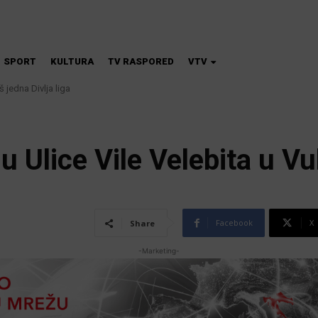
SPORT
KULTURA
TV RASPORED
VTV
 jedna Divlja liga
lu Ulice Vile Velebita u V
Facebook
X
Share
-Marketing-