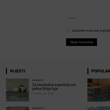
Komentar:
Spremite moje ime, e-poštu
VIJESTI
POPULA
Aktualno
Za dva tjedna započinje još
jedna Divlja liga
7 kolovoza, 2026
Aktualno