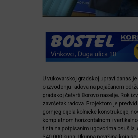
U vukovarskoj gradskoj upravi danas je
o izvođenju radova na pojačanom održava
gradskoj četvrti Borovo naselje. Rok izv
završetak radova. Projektom je predvi
gornjeg dijela kolničke konstrukcije, 
kompletnom horizontalnom i vertikalnom
tinta na potpisanim ugovorima osušila, 
340.000 kuna. Ukupna površina koja se u