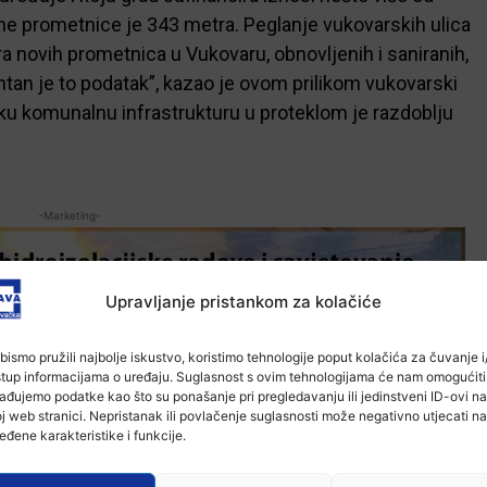
ane prometnice je 343 metra. Peglanje vukovarskih ulica
a novih prometnica u Vukovaru, obnovljenih i saniranih,
an je to podatak”, kazao je ovom prilikom vukovarski
ku komunalnu infrastrukturu u proteklom je razdoblju
-Marketing-
Upravljanje pristankom za kolačiće
bismo pružili najbolje iskustvo, koristimo tehnologije poput kolačića za čuvanje i/
stup informacijama o uređaju. Suglasnost s ovim tehnologijama će nam omogućiti
ađujemo podatke kao što su ponašanje pri pregledavanju ili jedinstveni ID-ovi na
j web stranici. Nepristanak ili povlačenje suglasnosti može negativno utjecati na
eđene karakteristike i funkcije.