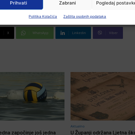
Prihvati
Zabrani
Pogledaj postavk
Politika Kolačića
Zaštita osobnih podataka
X
WhatsApp
Linkedin
Viber
Aktualno
jedna započinje još jedna
U Županji održana Ljetna šk