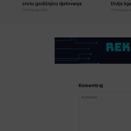
stotu godišnjicu djelovanja
Divlja lig
7 kolovoza, 2026
7 kolovoza, 
Komentiraj