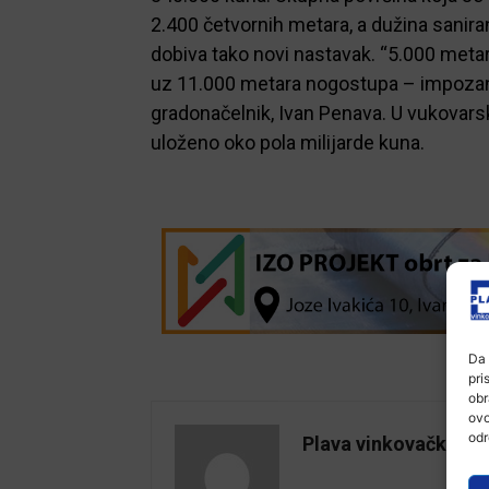
2.400 četvornih metara, a dužina sanir
dobiva tako novi nastavak. “5.000 metar
uz 11.000 metara nogostupa – impozant
gradonačelnik, Ivan Penava. U vukovars
uloženo oko pola milijarde kuna.
Da 
pri
obr
ovo
odr
Plava vinkovačka