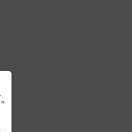
ili
 da