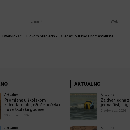
Ime:*
Email:*
 i web-lokaciju u ovom pregledniku sljedeći put kada komentarirate.
RNO
AKTUALNO
Aktualno
Aktualno
Promjene u školskom
Za dva tjedna z
kalendaru obilježit će početak
jedna Divlja lig
nove školske godine!
7 kolovoza, 2026
20 kolovoza, 2025
Aktualno
Aktualno