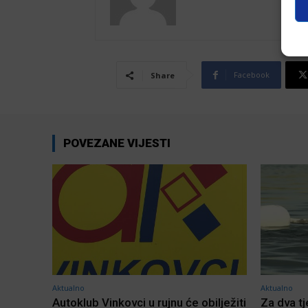
Facebook
Share
POVEZANE VIJESTI
Aktualno
Aktualno
Autoklub Vinkovci u rujnu će obilježiti
Za dva t