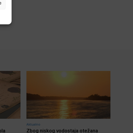
e
Aktualno
ola
Zbog niskog vodostaja otežana