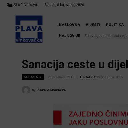
C
23.8
Vinkovci
Subota, 8 kolovoza, 2026
NASLOVNA
VIJESTI
POLITIKA
NAJNOVIJE
Za dva tjedna započinje još
Sanacija ceste u dije
29 prosinca, 2016
Updated:
29 prosinca, 2016
AKTUALNO
By
Plava vinkovačka