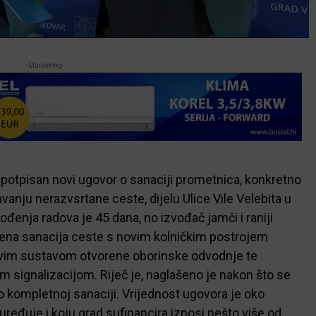
-Marketing-
 potpisan novi ugovor o sanaciji prometnica, konkretno
nju nerazvsrtane ceste, dijelu Ulice Vile Velebita u
ođenja radova je 45 dana, no izvođač jamči i raniji
đena sanacija ceste s novim kolničkim postrojem
novim sustavom otvorene oborinske odvodnje te
 signalizacijom. Riječ je, naglašeno je nakon što se
o kompletnoj sanaciji. Vrijednost ugovora je oko
ređuje i koju grad sufinancira iznosi nešto više od