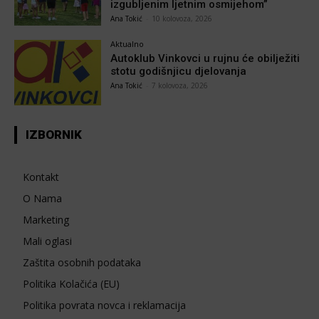
izgubljenim ljetnim osmijehom”
Ana Tokić
-
10 kolovoza, 2026
Aktualno
Autoklub Vinkovci u rujnu će obilježiti
stotu godišnjicu djelovanja
Ana Tokić
-
7 kolovoza, 2026
IZBORNIK
Kontakt
O Nama
Marketing
Mali oglasi
Zaštita osobnih podataka
Politika Kolačića (EU)
Politika povrata novca i reklamacija