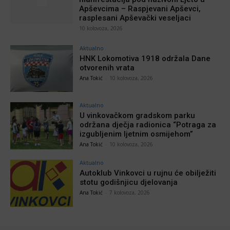
Apševcima – Raspjevani Apševci,
rasplesani Apševački veseljaci
10 kolovoza, 2026
Aktualno
HNK Lokomotiva 1918 održala Dane
otvorenih vrata
Ana Tokić
-
10 kolovoza, 2026
Aktualno
U vinkovačkom gradskom parku
održana dječja radionica “Potraga za
izgubljenim ljetnim osmijehom”
Ana Tokić
-
10 kolovoza, 2026
Aktualno
Autoklub Vinkovci u rujnu će obilježiti
stotu godišnjicu djelovanja
Ana Tokić
-
7 kolovoza, 2026