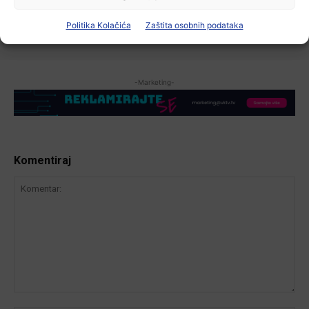
stotu godišnjicu djelovanja
7 kolovoza, 2026
Politika Kolačića
Zaštita osobnih podataka
-Marketing-
Komentiraj
Komentar: