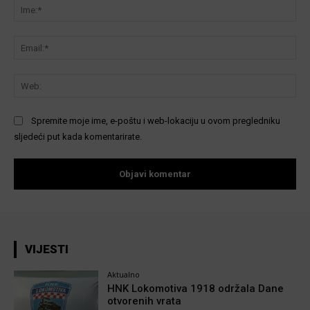
Ime
Ema
We
Spremite moje ime, e-poštu i web-lokaciju u ovom pregledniku
sljedeći put kada komentarirate.
VIJESTI
Aktualno
HNK Lokomotiva 1918 održala Dane
otvorenih vrata