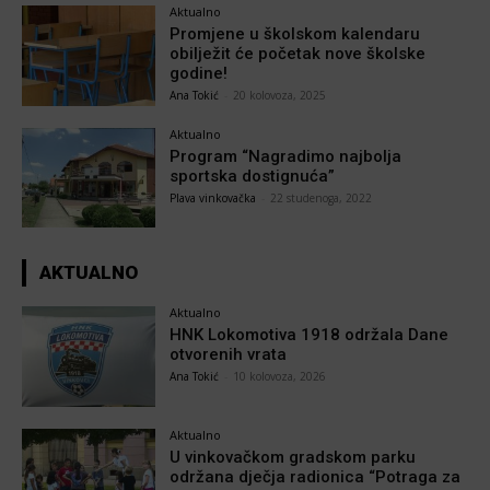
Aktualno
Promjene u školskom kalendaru
obilježit će početak nove školske
godine!
Ana Tokić
-
20 kolovoza, 2025
Aktualno
Program “Nagradimo najbolja
sportska dostignuća”
Plava vinkovačka
-
22 studenoga, 2022
AKTUALNO
Aktualno
HNK Lokomotiva 1918 održala Dane
otvorenih vrata
Ana Tokić
-
10 kolovoza, 2026
Aktualno
U vinkovačkom gradskom parku
održana dječja radionica “Potraga za