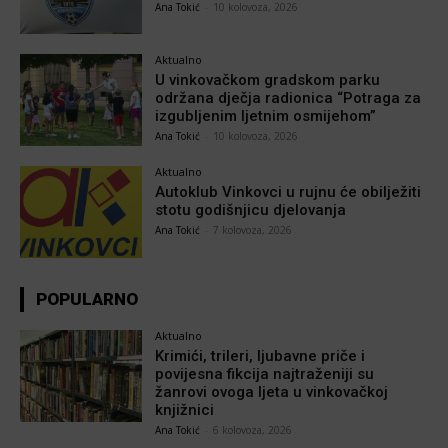
Ana Tokić
-
10 kolovoza, 2026
Aktualno
U vinkovačkom gradskom parku
održana dječja radionica “Potraga za
izgubljenim ljetnim osmijehom”
Ana Tokić
-
10 kolovoza, 2026
Aktualno
Autoklub Vinkovci u rujnu će obilježiti
stotu godišnjicu djelovanja
Ana Tokić
-
7 kolovoza, 2026
POPULARNO
Aktualno
Krimići, trileri, ljubavne priče i
povijesna fikcija najtraženiji su
žanrovi ovoga ljeta u vinkovačkoj
knjižnici
Ana Tokić
-
6 kolovoza, 2026