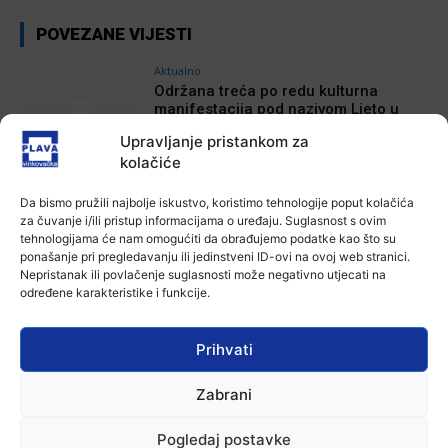
POVEZANE VIJESTI
Aktualno
Održana treća po redu kulturna
manifestacija pod nazivom Ljeto u
Apševcima – Raspjevani Apševci,
Upravljanje pristankom za
rasplesani Apševački veseljaci
kolačiće
10 kolovoza, 2026
Aktualno
Da bismo pružili najbolje iskustvo, koristimo tehnologije poput kolačića
HNK Lokomotiva 1918 održala Dane
za čuvanje i/ili pristup informacijama o uređaju. Suglasnost s ovim
otvorenih vrata
tehnologijama će nam omogućiti da obrađujemo podatke kao što su
10 kolovoza, 2026
ponašanje pri pregledavanju ili jedinstveni ID-ovi na ovoj web stranici.
Nepristanak ili povlačenje suglasnosti može negativno utjecati na
određene karakteristike i funkcije.
Aktualno
U vinkovačkom gradskom parku
održana dječja radionica “Potraga za
Prihvati
izgubljenim ljetnim osmijehom”
10 kolovoza, 2026
Zabrani
Aktualno
Autoklub Vinkovci u rujnu će obilježiti
Pogledaj postavke