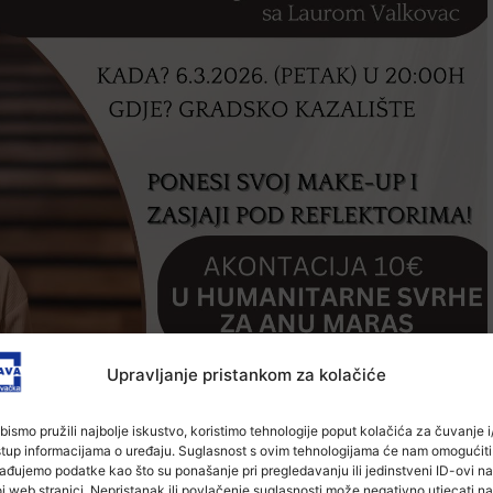
Upravljanje pristankom za kolačiće
bismo pružili najbolje iskustvo, koristimo tehnologije poput kolačića za čuvanje i/
stup informacijama o uređaju. Suglasnost s ovim tehnologijama će nam omogućiti
ađujemo podatke kao što su ponašanje pri pregledavanju ili jedinstveni ID-ovi na
j web stranici. Nepristanak ili povlačenje suglasnosti može negativno utjecati na