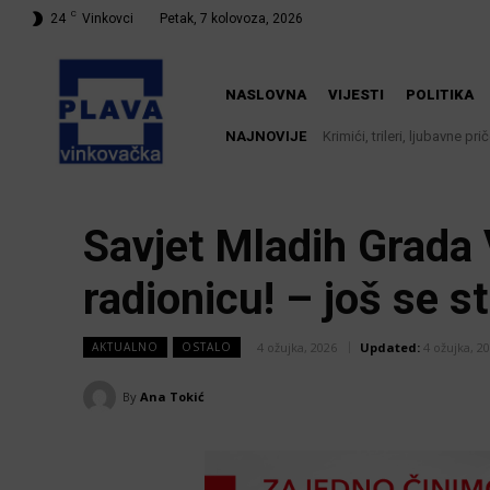
C
24
Vinkovci
Petak, 7 kolovoza, 2026
NASLOVNA
VIJESTI
POLITIKA
NAJNOVIJE
Krimići, trileri, ljubavne priče
Iz Vinkovačkog vodovoda i
knjižnici
Savjet Mladih Grada
radionicu! – još se st
4 ožujka, 2026
Updated:
4 ožujka, 2
AKTUALNO
OSTALO
By
Ana Tokić