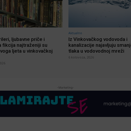
Aktualno
rileri, ljubavne priče i
Iz Vinkovačkog vodovoda i
 fikcija najtraženiji su
kanalizacije najavljuju sman
voga ljeta u vinkovačkoj
tlaka u vodovodnoj mreži
6 kolovoza, 2026
2026
-Marketing-