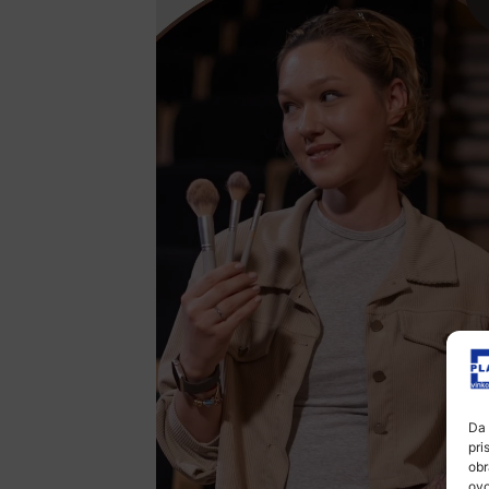
Da 
pri
obr
ovo