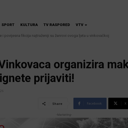
SPORT
KULTURA
TV RASPORED
VTV
 i povijesna fikcija najtraženiji su žanrovi ovoga ljeta u vinkovačkoj
 kanalizacije najavljuju smanjenje tlaka u vodovodnoj mreži
 Vinkovaca organizira ma
ignete prijaviti!
026
Facebook
X
Share
-Marketing-