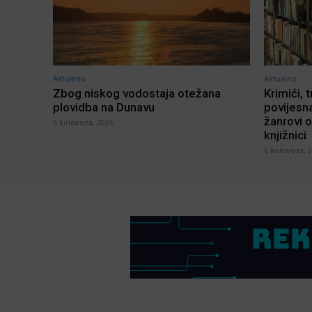
Aktualno
Aktualno
Zbog niskog vodostaja otežana
Krimići, t
plovidba na Dunavu
povijesna
žanrovi o
6 kolovoza, 2026
knjižnici
6 kolovoza, 