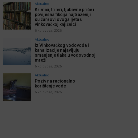
Aktualno
Krimići, trileri, ljubavne priče i
povijesna fikcija najtraženiji
su žanrovi ovoga ljeta u
vinkovačkoj knjižnici
6 kolovoza, 2026
Aktualno
Iz Vinkovačkog vodovoda i
kanalizacije najavljuju
smanjenje tlaka u vodovodnoj
mreži
6 kolovoza, 2026
Aktualno
Poziv na racionalno
korištenje vode
6 kolovoza, 2026