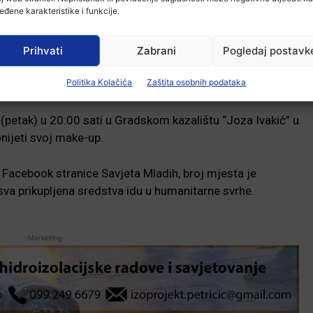
eđene karakteristike i funkcije.
Prihvati
Zabrani
Pogledaj postavk
Politika Kolačića
Zaštita osobnih podataka
 (petak) u 20:00 sati u Gradskom kazalištu “Joza Ivakić” u
nijeti svoj make-up.
m Facebook stranice Savjeta Mladih, broj mjesta je
 sva prikupljena sredstva idu u humanitarne svrhe.
-Marketing-