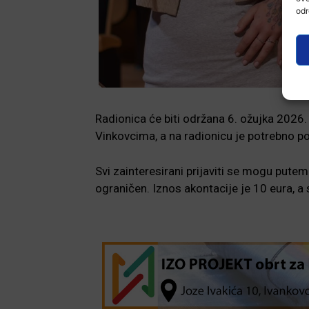
odr
Radionica će biti održana 6. ožujka 2026.
Vinkovcima, a na radionicu je potrebno po
Svi zainteresirani prijaviti se mogu pute
ograničen. Iznos akontacije je 10 eura, a