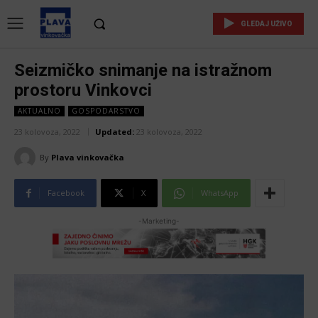
GLEDAJ UŽIVO
Seizmičko snimanje na istražnom
prostoru Vinkovci
AKTUALNO
GOSPODARSTVO
23 kolovoza, 2022
Updated:
23 kolovoza, 2022
By
Plava vinkovačka
Facebook
X
WhatsApp
-Marketing-