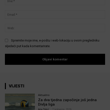
Ema
We
Spremite moje ime, e-poštu i web-lokaciju u ovom pregledniku
sljedeći put kada komentarirate.
VIJESTI
Aktualno
Za dva tjedna započinje još jedna
Divlja liga
Ana Tokić
-
7 kolovoza, 2026