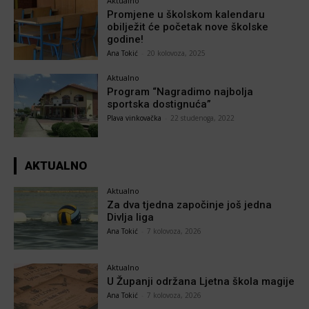
Aktualno
Promjene u školskom kalendaru
obilježit će početak nove školske
godine!
Ana Tokić
-
20 kolovoza, 2025
Aktualno
Program “Nagradimo najbolja
sportska dostignuća”
Plava vinkovačka
-
22 studenoga, 2022
AKTUALNO
Aktualno
Za dva tjedna započinje još jedna
Divlja liga
Ana Tokić
-
7 kolovoza, 2026
Aktualno
U Županji održana Ljetna škola magije
Ana Tokić
-
7 kolovoza, 2026