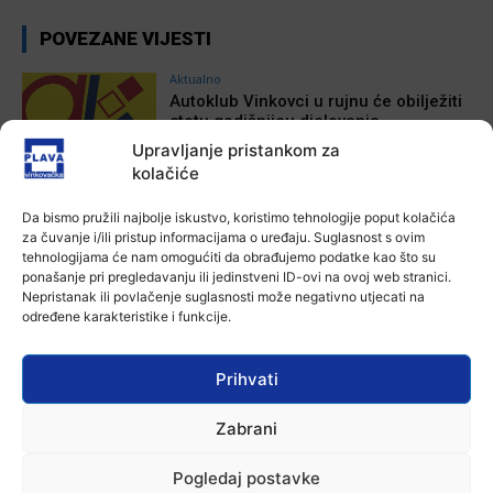
POVEZANE VIJESTI
Aktualno
Autoklub Vinkovci u rujnu će obilježiti
stotu godišnjicu djelovanja
7 kolovoza, 2026
Upravljanje pristankom za
kolačiće
Aktualno
Da bismo pružili najbolje iskustvo, koristimo tehnologije poput kolačića
Za dva tjedna započinje još jedna
za čuvanje i/ili pristup informacijama o uređaju. Suglasnost s ovim
Divlja liga
tehnologijama će nam omogućiti da obrađujemo podatke kao što su
7 kolovoza, 2026
ponašanje pri pregledavanju ili jedinstveni ID-ovi na ovoj web stranici.
Nepristanak ili povlačenje suglasnosti može negativno utjecati na
određene karakteristike i funkcije.
Aktualno
U Županji održana Ljetna škola magije
7 kolovoza, 2026
Prihvati
Zabrani
Aktualno
Zbog niskog vodostaja otežana
Pogledaj postavke
plovidba na Dunavu