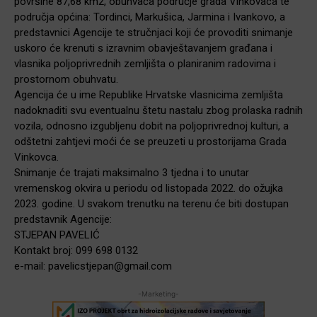
površine 87,68 km2, obuhvaća područje grada Vinkovaca te
područja općina: Tordinci, Markušica, Jarmina i Ivankovo, a
predstavnici Agencije te stručnjaci koji će provoditi snimanje
uskoro će krenuti s izravnim obavještavanjem građana i
vlasnika poljoprivrednih zemljišta o planiranim radovima i
prostornom obuhvatu.
Agencija će u ime Republike Hrvatske vlasnicima zemljišta
nadoknaditi svu eventualnu štetu nastalu zbog prolaska radnih
vozila, odnosno izgubljenu dobit na poljoprivrednoj kulturi, a
odštetni zahtjevi moći će se preuzeti u prostorijama Grada
Vinkovca.
Snimanje će trajati maksimalno 3 tjedna i to unutar
vremenskog okvira u periodu od listopada 2022. do ožujka
2023. godine. U svakom trenutku na terenu će biti dostupan
predstavnik Agencije:
STJEPAN PAVELIĆ
Kontakt broj: 099 698 0132
e-mail: pavelicstjepan@gmail.com
-Marketing-