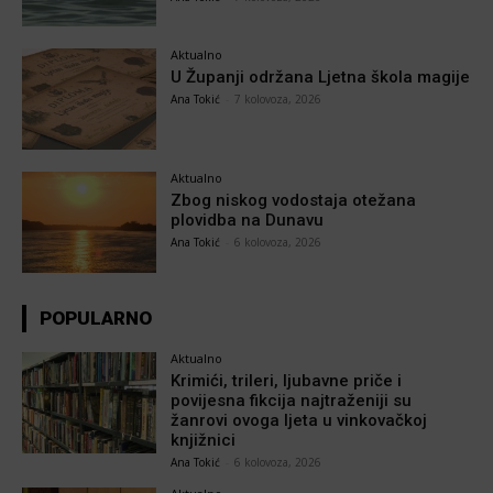
Aktualno
U Županji održana Ljetna škola magije
Ana Tokić
-
7 kolovoza, 2026
Aktualno
Zbog niskog vodostaja otežana
plovidba na Dunavu
Ana Tokić
-
6 kolovoza, 2026
POPULARNO
Aktualno
Krimići, trileri, ljubavne priče i
povijesna fikcija najtraženiji su
žanrovi ovoga ljeta u vinkovačkoj
knjižnici
Ana Tokić
-
6 kolovoza, 2026