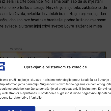
li iz sela i s crte bojišnice. No, sama pomisao da su mještani
kaže, ionako tešku situaciju.
Najvažnije im je bilo, zaključio je, da
 su dva života, nekoliko hrvatskih branitelja je ranjeno, a jedan
našnji dan i na sve hrvatske branitelje, podno križa na mjesnom
ene svijeće, a u tamošnjoj crkvi svetog Lovre služena je misa
-Marketing-
Upravljanje pristankom za kolačiće
bismo pružili najbolje iskustvo, koristimo tehnologije poput kolačića za čuvanje i/
stup informacijama o uređaju. Suglasnost s ovim tehnologijama će nam omogućiti
ađujemo podatke kao što su ponašanje pri pregledavanju ili jedinstveni ID-ovi na
j web stranici. Nepristanak ili povlačenje suglasnosti može negativno utjecati na
eđene karakteristike i funkcije.