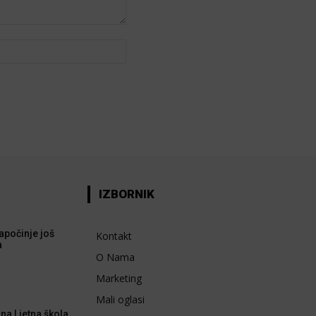
Web:
IZBORNIK
apočinje još
Kontakt
a
O Nama
Marketing
Mali oglasi
na Ljetna škola