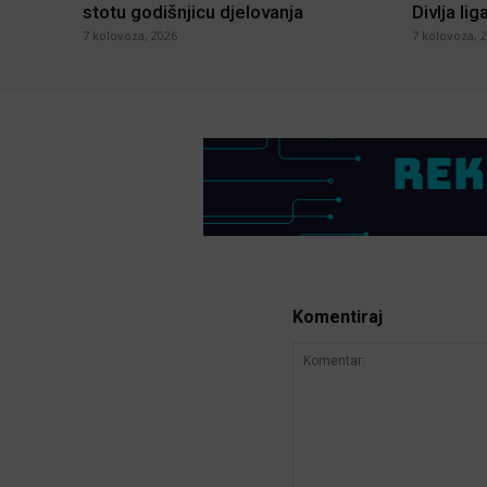
stotu godišnjicu djelovanja
Divlja lig
7 kolovoza, 2026
7 kolovoza, 
Komentiraj