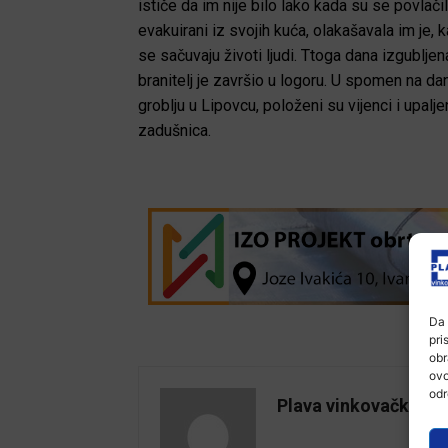
ističe da im nije bilo lako kada su se povlači
evakuirani iz svojih kuća, olakašavala im je, 
se sačuvaju životi ljudi. Ttoga dana izgubljena
branitelj je završio u logoru. U spomen na da
groblju u Lipovcu, položeni su vijenci i upalj
zadušnica.
Da 
pri
obr
ovo
odr
Plava vinkovačka