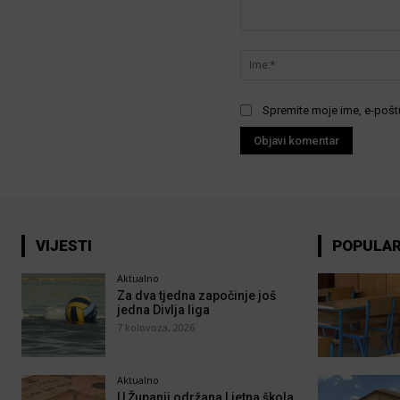
Komentar:
Spremite moje ime, e-poštu
VIJESTI
POPULA
Aktualno
Za dva tjedna započinje još
jedna Divlja liga
7 kolovoza, 2026
Aktualno
U Županji održana Ljetna škola