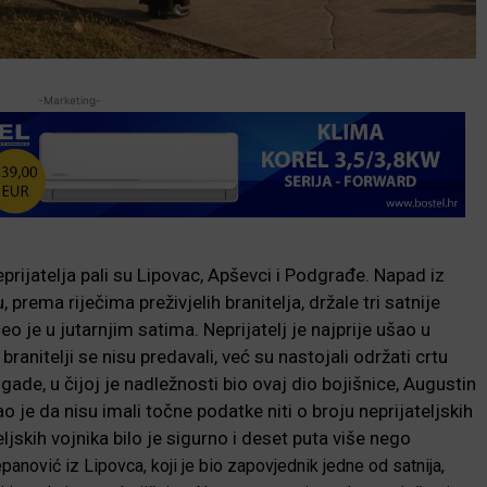
-Marketing-
eprijatelja pali su Lipovac, Apševci i Podgrađe. Napad iz
 prema riječima preživjelih branitelja, držale tri satnije
 je u jutarnjim satima. Neprijatelj je najprije ušao u
branitelji se nisu predavali, već su nastojali održati crtu
ade, u čijoj je nadležnosti bio ovaj dio bojišnice, Augustin
ao je da nisu imali točne podatke niti o broju neprijateljskih
teljskih vojnika bilo je sigurno i deset puta više nego
panović iz Lipovca, koji je bio zapovjednik jedne od satnija,