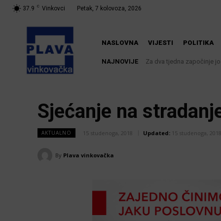
C
37.9
Vinkovci
Petak, 7 kolovoza, 2026
NASLOVNA
VIJESTI
POLITIKA
NAJNOVIJE
Za dva tjedna započinje još 
U Županji održana Ljetn
Sjećanje na stradanj
15 studenoga, 2018
Updated:
15 studenoga, 201
AKTUALNO
By
Plava vinkovačka