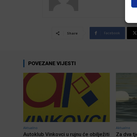
Facebook
Share
POVEZANE VIJESTI
Aktualno
Aktualno
Autoklub Vinkovci u rujnu će obilježiti
Za dva t