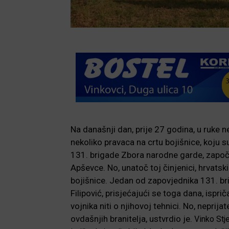
Na današnji dan, prije 27 godina, u ruke n
nekoliko pravaca na crtu bojišnice, koju su,
131. brigade Zbora narodne garde, započeo
Apševce. No, unatoč toj činjenici, hrvatski 
bojišnice. Jedan od zapovjednika 131. brig
Filipović, prisjećajući se toga dana, isprič
vojnika niti o njihovoj tehnici. No, neprija
ovdašnjih branitelja, ustvrdio je.
Vinko Stje