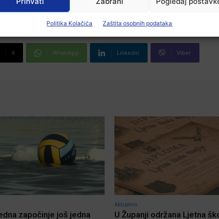
Prihvati
Zabrani
Pogledaj postavk
Politika Kolačića
Zaštita osobnih podataka
X
WhatsApp
Linkedin
Viber
Aktualno
jedna započinje još jedna
U Županji održana Ljetna šk