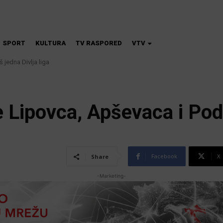
SPORT
KULTURA
TV RASPORED
VTV
jedna Divlja liga
a škola magije
e Lipovca, Apševaca i Po
8
Facebook
X
Share
-Marketing-