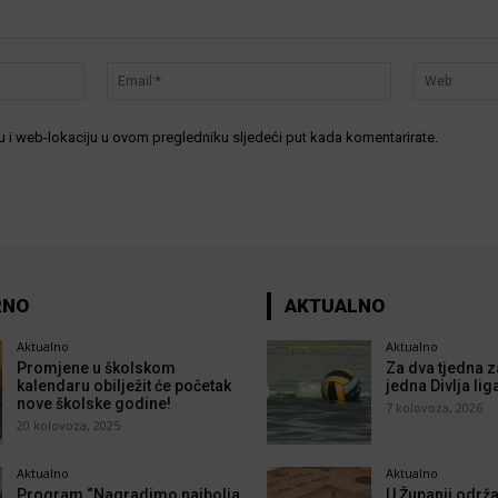
Ime:*
Email:*
 i web-lokaciju u ovom pregledniku sljedeći put kada komentarirate.
RNO
AKTUALNO
Aktualno
Aktualno
Promjene u školskom
Za dva tjedna z
kalendaru obilježit će početak
jedna Divlja lig
nove školske godine!
7 kolovoza, 2026
20 kolovoza, 2025
Aktualno
Aktualno
Program “Nagradimo najbolja
U Županji održa