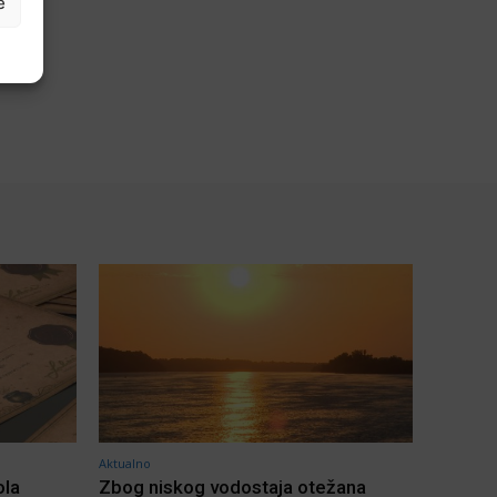
e
Aktualno
ola
Zbog niskog vodostaja otežana