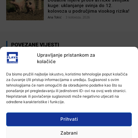
kuge: uklanjanje svinja do 12.
kolovoza u područjima visokog rizika!
Ana Tokić
-
3 kolovoza, 2026
POVEZANE VIJESTI
Upravljanje pristankom za
Aktualno
kolačiće
Poziv na racionalno korištenje vode
6 kolovoza, 2026
Da bismo pružili najbolje iskustvo, koristimo tehnologije poput kolačića
za čuvanje i/ili pristup informacijama o uređaju. Suglasnost s ovim
tehnologijama će nam omogućiti da obrađujemo podatke kao što su
Aktualno
ponašanje pri pregledavanju ili jedinstveni ID-ovi na ovoj web stranici.
Nepristanak ili povlačenje suglasnosti može negativno utjecati na
U Osijeku obilježen Dan pobjede i
određene karakteristike i funkcije.
domovinske zahvalnosti i Dan
hrvatskih branitelja
4 kolovoza, 2026
Prihvati
Aktualno
Izložba Antuna Babića u vinkovačkoj
Zabrani
Galeriji Slavko Kopač