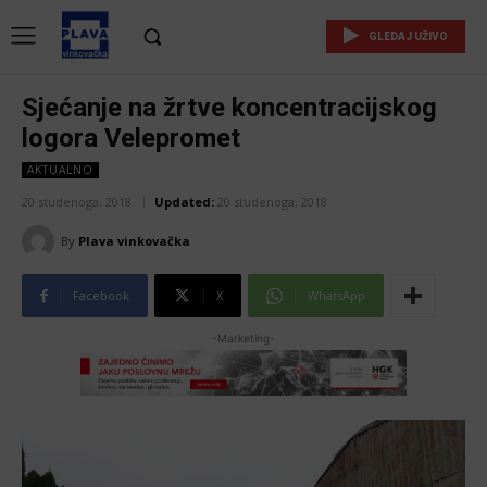
GLEDAJ UŽIVO
Sjećanje na žrtve koncentracijskog
logora Velepromet
AKTUALNO
20 studenoga, 2018
Updated:
20 studenoga, 2018
By
Plava vinkovačka
Facebook
X
WhatsApp
-Marketing-