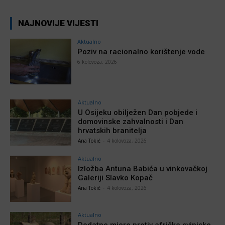
NAJNOVIJE VIJESTI
Aktualno
Poziv na racionalno korištenje vode
6 kolovoza, 2026
Aktualno
U Osijeku obilježen Dan pobjede i
domovinske zahvalnosti i Dan
hrvatskih branitelja
Ana Tokić
-
4 kolovoza, 2026
Aktualno
Izložba Antuna Babića u vinkovačkoj
Galeriji Slavko Kopač
Ana Tokić
-
4 kolovoza, 2026
Aktualno
Dodatne mjere protiv afričke svinjske