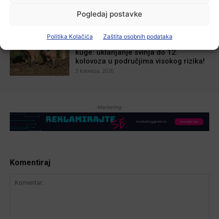
4 kolovoza, 2026
Pogledaj postavke
Aktualno
Politika Kolačića
Zaštita osobnih podataka
Dodatne mjere protiv afričke svinjske
kuge: uklanjanje svinja do 12.
kolovoza u područjima visokog rizika!
3 kolovoza, 2026
-Marketing-
Komentiraj