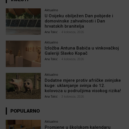
Aktualno
U Osijeku obilježen Dan pobjede i
domovinske zahvalnosti i Dan
hrvatskih branitelja
Ana Tokić
-
4 kolovoza, 2026
Aktualno
Izložba Antuna Babića u vinkovačkoj
Galeriji Slavko Kopač
Ana Tokić
-
4 kolovoza, 2026
Aktualno
Dodatne mjere protiv afričke svinjske
kuge: uklanjanje svinja do 12.
kolovoza u područjima visokog rizika!
Ana Tokić
-
3 kolovoza, 2026
POPULARNO
Aktualno
Promjene u školskom kalendaru