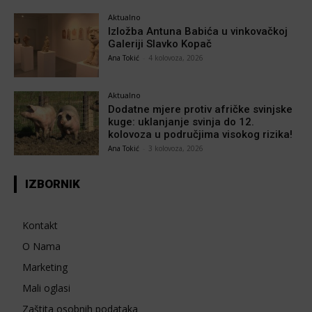
Aktualno
Izložba Antuna Babića u vinkovačkoj
Galeriji Slavko Kopač
Ana Tokić
-
4 kolovoza, 2026
Aktualno
Dodatne mjere protiv afričke svinjske
kuge: uklanjanje svinja do 12.
kolovoza u područjima visokog rizika!
Ana Tokić
-
3 kolovoza, 2026
IZBORNIK
Kontakt
O Nama
Marketing
Mali oglasi
Zaštita osobnih podataka