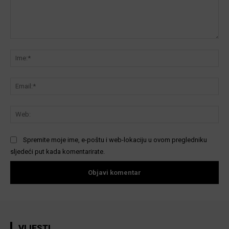
Komentar:
Ime
Ema
We
Spremite moje ime, e-poštu i web-lokaciju u ovom pregledniku
sljedeći put kada komentarirate.
VIJESTI