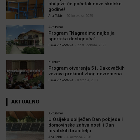
obilježit će početak nove školske
godine!
Ana Tokić
-
20 kolovoza, 2025
Aktualno
Program “Nagradimo najbolja
sportska dostignuća”
Plava vinkovačka
-
22 studenoga, 2022
Kultura
Program otvorenja 51. Đakovačkih
vezova prekinut zbog nevremena
Plava vinkovačka
-
8 srpnja, 2017
AKTUALNO
Aktualno
U Osijeku obilježen Dan pobjede i
domovinske zahvalnosti i Dan
hrvatskih branitelja
Ana Tokić
-
4 kolovoza, 2026