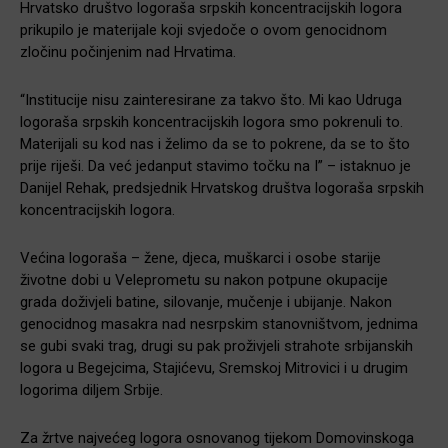
Hrvatsko društvo logoraša srpskih koncentracijskih logora
prikupilo je materijale koji svjedoče o ovom genocidnom
zločinu počinjenim nad Hrvatima.
“Institucije nisu zainteresirane za takvo što. Mi kao Udruga
logoraša srpskih koncentracijskih logora smo pokrenuli to.
Materijali su kod nas i želimo da se to pokrene, da se to što
prije riješi. Da već jedanput stavimo točku na I” – istaknuo je
Danijel Rehak, predsjednik Hrvatskog društva logoraša srpskih
koncentracijskih logora.
Većina logoraša – žene, djeca, muškarci i osobe starije
životne dobi u Veleprometu su nakon potpune okupacije
grada doživjeli batine, silovanje, mučenje i ubijanje. Nakon
genocidnog masakra nad nesrpskim stanovništvom, jednima
se gubi svaki trag, drugi su pak proživjeli strahote srbijanskih
logora u Begejcima, Stajićevu, Sremskoj Mitrovici i u drugim
logorima diljem Srbije.
Za žrtve najvećeg logora osnovanog tijekom Domovinskoga