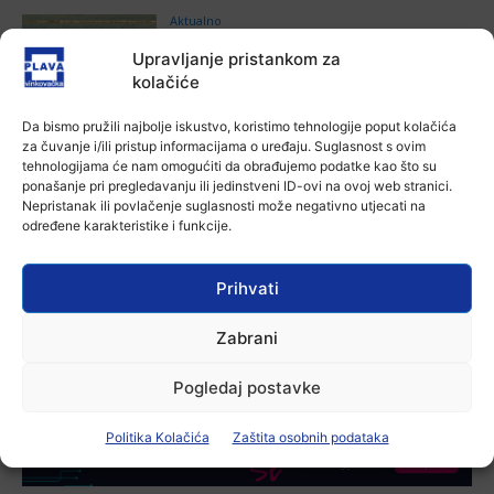
Aktualno
Za dva tjedna započinje još jedna
Upravljanje pristankom za
Divlja liga
kolačiće
7 kolovoza, 2026
Da bismo pružili najbolje iskustvo, koristimo tehnologije poput kolačića
Aktualno
za čuvanje i/ili pristup informacijama o uređaju. Suglasnost s ovim
U Županji održana Ljetna škola magije
tehnologijama će nam omogućiti da obrađujemo podatke kao što su
ponašanje pri pregledavanju ili jedinstveni ID-ovi na ovoj web stranici.
7 kolovoza, 2026
Nepristanak ili povlačenje suglasnosti može negativno utjecati na
određene karakteristike i funkcije.
Aktualno
Prihvati
Zbog niskog vodostaja otežana
plovidba na Dunavu
6 kolovoza, 2026
Zabrani
Pogledaj postavke
-Marketing-
Politika Kolačića
Zaštita osobnih podataka