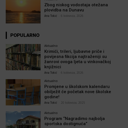
Zbog niskog vodostaja otežana
plovidba na Dunavu
Ana Tokić
-
6 kolovoza, 2026
POPULARNO
Aktualno
Krimići, trileri, ljubavne priče i
povijesna fikcija najtraženiji su
žanrovi ovoga ljeta u vinkovačkoj
knjižnici
Ana Tokić
-
6 kolovoza, 2026
Aktualno
Promjene u školskom kalendaru
obilježit će početak nove školske
godine!
Ana Tokić
-
20 kolovoza, 2025
Aktualno
Program “Nagradimo najbolja
sportska dostignuća”