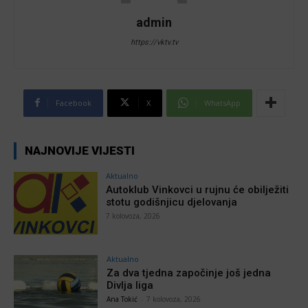
admin
https://vktv.tv
Facebook
X
WhatsApp
NAJNOVIJE VIJESTI
Aktualno
Autoklub Vinkovci u rujnu će obilježiti
stotu godišnjicu djelovanja
7 kolovoza, 2026
Aktualno
Za dva tjedna započinje još jedna
Divlja liga
Ana Tokić
-
7 kolovoza, 2026