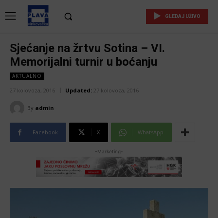
GLEDAJ UŽIVO
Sjećanje na žrtvu Sotina – VI.
Memorijalni turnir u boćanju
AKTUALNO
27 kolovoza, 2016
Updated:
27 kolovoza, 2016
By
admin
Facebook
X
WhatsApp
-Marketing-