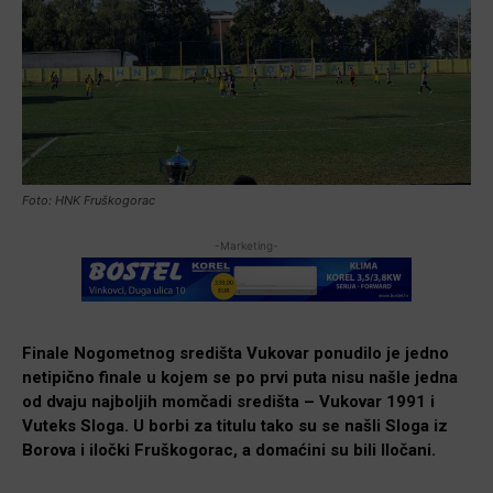
Foto: HNK Fruškogorac
-Marketing-
Finale Nogometnog središta Vukovar ponudilo je jedno
netipično finale u kojem se po prvi puta nisu našle jedna
od dvaju najboljih momčadi središta – Vukovar 1991 i
Vuteks Sloga. U borbi za titulu tako su se našli Sloga iz
Borova i iločki Fruškogorac, a domaćini su bili Iločani.