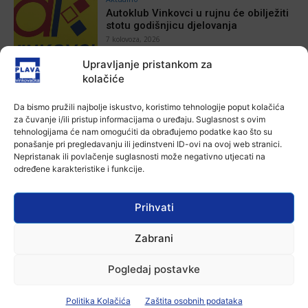
Autoklub Vinkovci u rujnu će obilježiti
stotu godišnjicu djelovanja
7 kolovoza, 2026
Upravljanje pristankom za
Aktualno
kolačiće
Za dva tjedna započinje još jedna
Divlja liga
Da bismo pružili najbolje iskustvo, koristimo tehnologije poput kolačića
7 kolovoza, 2026
za čuvanje i/ili pristup informacijama o uređaju. Suglasnost s ovim
tehnologijama će nam omogućiti da obrađujemo podatke kao što su
ponašanje pri pregledavanju ili jedinstveni ID-ovi na ovoj web stranici.
Aktualno
Nepristanak ili povlačenje suglasnosti može negativno utjecati na
U Županji održana Ljetna škola magije
određene karakteristike i funkcije.
7 kolovoza, 2026
Prihvati
Aktualno
Zabrani
Zbog niskog vodostaja otežana
plovidba na Dunavu
Pogledaj postavke
6 kolovoza, 2026
Politika Kolačića
Zaštita osobnih podataka