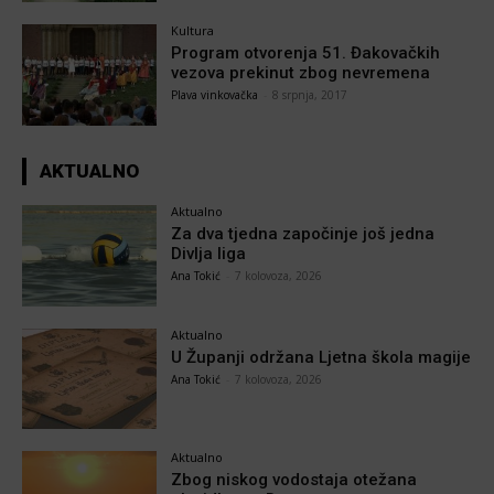
Kultura
Program otvorenja 51. Đakovačkih
vezova prekinut zbog nevremena
Plava vinkovačka
-
8 srpnja, 2017
AKTUALNO
Aktualno
Za dva tjedna započinje još jedna
Divlja liga
Ana Tokić
-
7 kolovoza, 2026
Aktualno
U Županji održana Ljetna škola magije
Ana Tokić
-
7 kolovoza, 2026
Aktualno
Zbog niskog vodostaja otežana