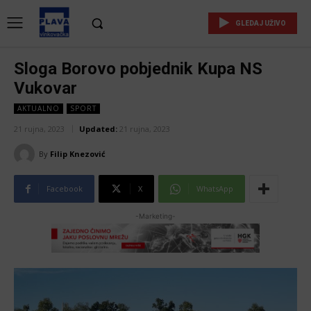
GLEDAJ UŽIVO
Sloga Borovo pobjednik Kupa NS
Vukovar
AKTUALNO
SPORT
21 rujna, 2023
Updated:
21 rujna, 2023
By
Filip Knezović
Facebook
X
WhatsApp
-Marketing-