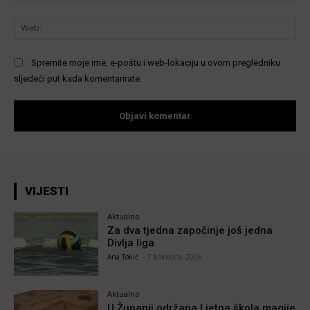
We
Spremite moje ime, e-poštu i web-lokaciju u ovom pregledniku
sljedeći put kada komentarirate.
VIJESTI
Aktualno
Za dva tjedna započinje još jedna
Divlja liga
Ana Tokić
-
7 kolovoza, 2026
Aktualno
U Županji održana Ljetna škola magije