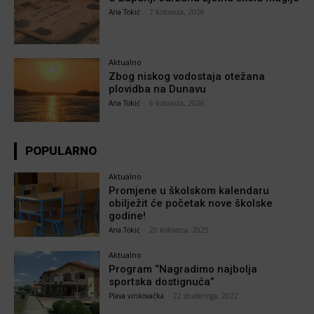
Ana Tokić
-
7 kolovoza, 2026
Aktualno
Zbog niskog vodostaja otežana
plovidba na Dunavu
Ana Tokić
-
6 kolovoza, 2026
POPULARNO
Aktualno
Promjene u školskom kalendaru
obilježit će početak nove školske
godine!
Ana Tokić
-
20 kolovoza, 2025
Aktualno
Program “Nagradimo najbolja
sportska dostignuća”
Plava vinkovačka
-
22 studenoga, 2022