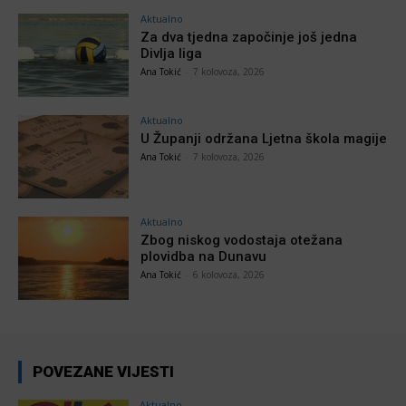
Aktualno
Za dva tjedna započinje još jedna
Divlja liga
Ana Tokić
-
7 kolovoza, 2026
Aktualno
U Županji održana Ljetna škola magije
Ana Tokić
-
7 kolovoza, 2026
Aktualno
Zbog niskog vodostaja otežana
plovidba na Dunavu
Ana Tokić
-
6 kolovoza, 2026
POVEZANE VIJESTI
Aktualno