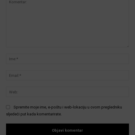
Komentar:
Ime
Ema
We
Spremite moje ime, e-poštu i web-lokaciju u ovom pregledniku
sljedeći put kada komentarirate.