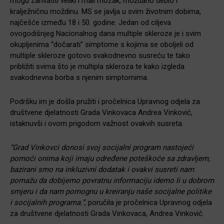
mogu zahvatiti veliki i mali mozak, moždano deblo i
kralježničnu moždinu. MS se javlja u svim životnim dobima,
najčešće između 18 i 50. godine. Jedan od ciljeva
ovogodišnjeg Nacionalnog dana multiple skleroze je i svim
okupljenima “dočarati” simptome s kojima se oboljeli od
multiple skleroze gotovo svakodnevno susreću te tako
približiti svima što je multipla skleroza te kako izgleda
svakodnevna borba s njenim simptomima.
Podršku im je došla pružiti i pročelnica Upravnog odjela za
društvene djelatnosti Grada Vinkovaca Andrea Vinković,
istaknuvši i ovom prigodom važnost ovakvih susreta.
“Grad Vinkovci donosi svoj socijalni program nastojeći
pomoći onima koji imaju određene poteškoće sa zdravljem,
bazirani smo na inkluzivni dodatak i ovakvi susreti nam
pomažu da dobijemo povratnu informaciju idemo li u dobrom
smjeru i da nam pomognu u kreiranju naše socijalne politike
i socijalnih programa.”
, poručila je pročelnica Upravnog odjela
za društvene djelatnosti Grada Vinkovaca, Andrea Vinković.