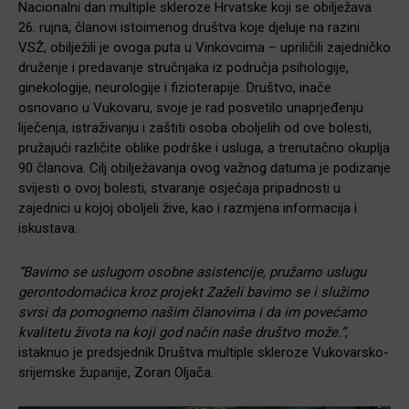
Nacionalni dan multiple skleroze Hrvatske koji se obilježava
26. rujna, članovi istoimenog društva koje djeluje na razini
VSŽ, obilježili je ovoga puta u Vinkovcima – upriličili zajedničko
druženje i predavanje stručnjaka iz područja psihologije,
ginekologije, neurologije i fizioterapije. Društvo, inače
osnovano u Vukovaru, svoje je rad posvetilo unaprjeđenju
liječenja, istraživanju i zaštiti osoba oboljelih od ove bolesti,
pružajući različite oblike podrške i usluga, a trenutačno okuplja
90 članova. Cilj obilježavanja ovog važnog datuma je podizanje
svijesti o ovoj bolesti, stvaranje osjećaja pripadnosti u
zajednici u kojoj oboljeli žive, kao i razmjena informacija i
iskustava.
“Bavimo se uslugom osobne asistencije, pružamo uslugu
gerontodomaćica kroz projekt Zaželi bavimo se i služimo
svrsi da pomognemo našim članovima i da im povećamo
kvalitetu života na koji god način naše društvo može.”
,
istaknuo je predsjednik Društva multiple skleroze Vukovarsko-
srijemske županije, Zoran Oljača.