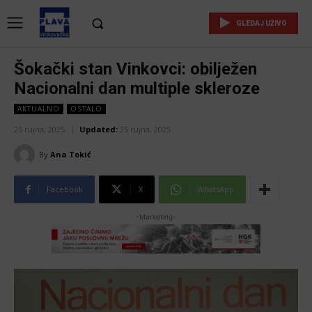
GLEDAJ UŽIVO
Šokački stan Vinkovci: obilježen
Nacionalni dan multiple skleroze
AKTUALNO
OSTALO
25 rujna, 2025
Updated:
25 rujna, 2025
By
Ana Tokić
Facebook
X
WhatsApp
-Marketing-