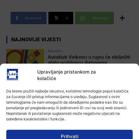
Facebook
X
WhatsApp
NAJNOVIJE VIJESTI
Aktualno
Autoklub Vinkovci u rujnu će obilježiti
stotu godišnjicu djelovanja
7 kolovoza, 2026
Upravljanje pristankom za
kolačiće
Aktualno
Da bismo pružili najbolje iskustvo, koristimo tehnologije poput kolačića
Za dva tjedna započinje još jedna
za čuvanje i/ili pristup informacijama o uređaju. Suglasnost s ovim
Divlja liga
tehnologijama će nam omogućiti da obrađujemo podatke kao što su
Ana Tokić
-
7 kolovoza, 2026
ponašanje pri pregledavanju ili jedinstveni ID-ovi na ovoj web stranici.
Nepristanak ili povlačenje suglasnosti može negativno utjecati na
određene karakteristike i funkcije.
Aktualno
U Županji održana Ljetna škola magije
Prihvati
Ana Tokić
-
7 kolovoza, 2026