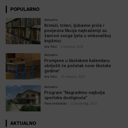
POPULARNO
Aktualno
Krimići, trileri, ljubavne priče i
povijesna fikcija najtraženiji su
žanrovi ovoga ljeta u vinkovačkoj
knjižnici
Ana Tokić
-
6 kolovoza, 2026
Aktualno
Promjene u školskom kalendaru
obilježit će početak nove školske
godine!
Ana Tokić
-
20 kolovoza, 2025
Aktualno
Program “Nagradimo najbolja
sportska dostignuća”
Plava vinkovačka
-
22 studenoga, 2022
AKTUALNO