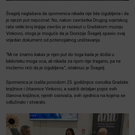
Švagelj naglašava da spomenica nikada nije bila izgubljena i da
je njezin put nepoznat. No, nakon završetka Drugog svjetskog
rata veliki broj knjiga završio je razasut u Gradskom muzeju
Vinkovci, stoga je moguće da je Dionizije Švagelj spasio ovaj
vrijedan dokument od potencijalnog uništavanja.
“Mi ne znamo kakav je njen put do toga kada je došla u
biblioteku moga oca, ali nikada za njom nije tragano, pa ne
možemo reći da je izgubljena.”, istaknuo je Švagelj.
Spomenica je izašla povodom 25. godišnjice osnutka Gradske
knjižnice i čitaonice Vinkovci, a sadrži detaljan popis svih
članova knjižnice, njenih osnivača, svih sjednica na kojima se
odlučivalo i stvaralo.