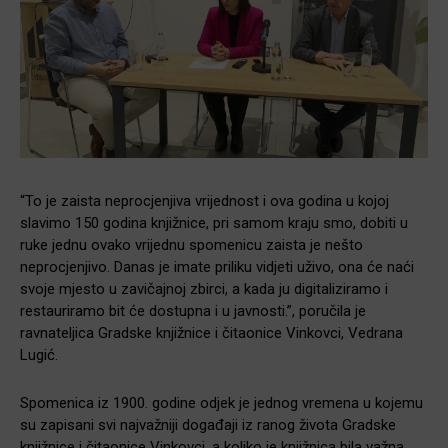
“To je zaista neprocjenjiva vrijednost i ova godina u kojoj
slavimo 150 godina knjižnice, pri samom kraju smo, dobiti u
ruke jednu ovako vrijednu spomenicu zaista je nešto
neprocjenjivo. Danas je imate priliku vidjeti uživo, ona će naći
svoje mjesto u zavičajnoj zbirci, a kada ju digitaliziramo i
restauriramo bit će dostupna i u javnosti.”, poručila je
ravnateljica Gradske knjižnice i čitaonice Vinkovci, Vedrana
Lugić.
Spomenica iz 1900. godine odjek je jednog vremena u kojemu
su zapisani svi najvažniji događaji iz ranog života Gradske
knjižnice i čitaonice Vinkovci, a koliko je knjižnica bila važna