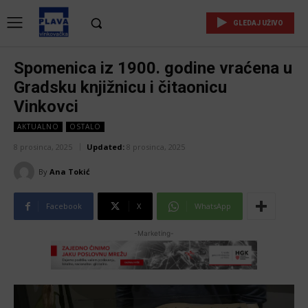
GLEDAJ UŽIVO
Spomenica iz 1900. godine vraćena u
Gradsku knjižnicu i čitaonicu
Vinkovci
AKTUALNO
OSTALO
8 prosinca, 2025
Updated:
8 prosinca, 2025
By
Ana Tokić
Facebook
X
WhatsApp
-Marketing-