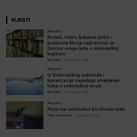
VIJESTI
Aktualno
Krimići, trileri, ljubavne priče i
povijesna fikcija najtraženiji su
žanrovi ovoga ljeta u vinkovačkoj
knjižnici
Ana Tokić
-
6 kolovoza, 2026
Aktualno
Iz Vinkovačkog vodovoda i
kanalizacije najavljuju smanjenje
tlaka u vodovodnoj mreži
Ana Tokić
-
6 kolovoza, 2026
Aktualno
Poziv na racionalno korištenje vode
Plava vinkovačka
-
6 kolovoza, 2026