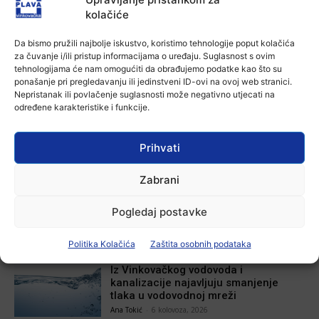
Facebook
X
WhatsApp
kolačiće
Da bismo pružili najbolje iskustvo, koristimo tehnologije poput kolačića
NAJNOVIJE VIJESTI
za čuvanje i/ili pristup informacijama o uređaju. Suglasnost s ovim
tehnologijama će nam omogućiti da obrađujemo podatke kao što su
Aktualno
ponašanje pri pregledavanju ili jedinstveni ID-ovi na ovoj web stranici.
Zbog niskog vodostaja otežana
Nepristanak ili povlačenje suglasnosti može negativno utjecati na
plovidba na Dunavu
određene karakteristike i funkcije.
6 kolovoza, 2026
Prihvati
Aktualno
Zabrani
Krimići, trileri, ljubavne priče i
povijesna fikcija najtraženiji su
žanrovi ovoga ljeta u vinkovačkoj
Pogledaj postavke
knjižnici
Ana Tokić
-
6 kolovoza, 2026
Politika Kolačića
Zaštita osobnih podataka
Aktualno
Iz Vinkovačkog vodovoda i
kanalizacije najavljuju smanjenje
tlaka u vodovodnoj mreži
Ana Tokić
-
6 kolovoza, 2026