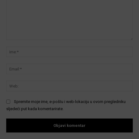
Komentar:
Ime
Ema
We
Spremite moje ime, e-poštu i web-lokaciju u ovom pregledniku
sljedeći put kada komentarirate.