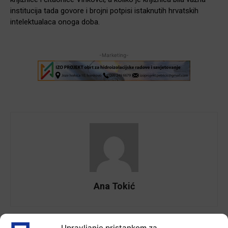
institucija tada govore i brojni potpisi istaknutih hrvatskih
intelektualaca onoga doba.
-Marketing-
Ana Tokić
Upravljanje pristankom za