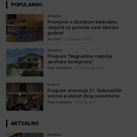
POPULARNO
Aktualno
Promjene u školskom kalendaru
obilježit će početak nove školske
godine!
Ana Tokić
-
20 kolovoza, 2025
Aktualno
Program “Nagradimo najbolja
sportska dostignuća”
Plava vinkovačka
-
22 studenoga, 2022
Kultura
Program otvorenja 51. Đakovačkih
vezova prekinut zbog nevremena
Plava vinkovačka
-
8 srpnja, 2017
AKTUALNO
Aktualno