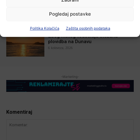
U Županji održana Ljetna škola magije
7 kolovoza, 2026
Pogledaj postavke
Politika Kolačića
Zaštita osobnih podataka
Aktualno
Zbog niskog vodostaja otežana
plovidba na Dunavu
6 kolovoza, 2026
-Marketing-
Komentiraj