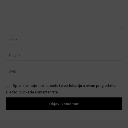
Komentar:
Ime
Ema
We
Spremite moje ime, e-poštu i web-lokaciju u ovom pregledniku
sljedeći put kada komentarirate.