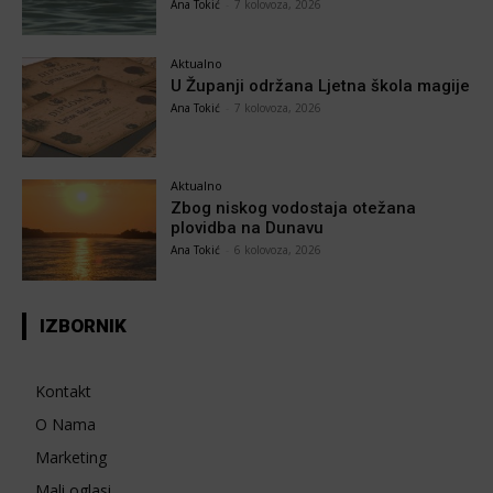
Ana Tokić
-
7 kolovoza, 2026
Aktualno
U Županji održana Ljetna škola magije
Ana Tokić
-
7 kolovoza, 2026
Aktualno
Zbog niskog vodostaja otežana
plovidba na Dunavu
Ana Tokić
-
6 kolovoza, 2026
IZBORNIK
Kontakt
O Nama
Marketing
Mali oglasi