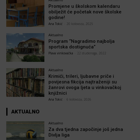
Promjene u školskom kalendaru
obilježit će početak nove školske
godine!
Ana Tokić
-
20 kolovoza, 2025
Aktualno
Program “Nagradimo najbolja
sportska dostignuća”
Plava vinkovačka
-
22 studenoga, 2022
Aktualno
Krimići, trileri, ljubavne priče i
povijesna fikcija najtraženiji su
žanrovi ovoga ljeta u vinkovačkoj
knjižnici
Ana Tokić
-
6 kolovoza, 2026
AKTUALNO
Aktualno
Za dva tjedna započinje još jedna
Divlja liga