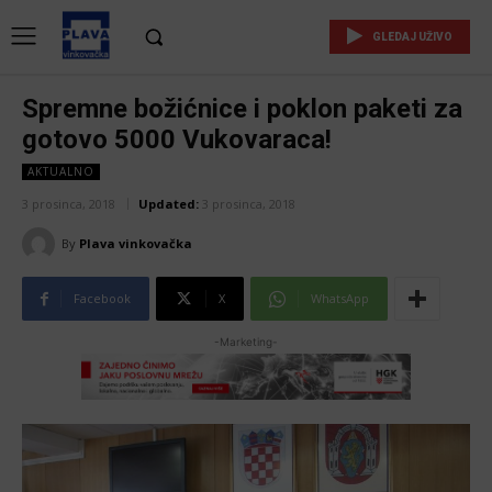
GLEDAJ UŽIVO
Spremne božićnice i poklon paketi za
gotovo 5000 Vukovaraca!
AKTUALNO
3 prosinca, 2018
Updated:
3 prosinca, 2018
By
Plava vinkovačka
Facebook
X
WhatsApp
-Marketing-