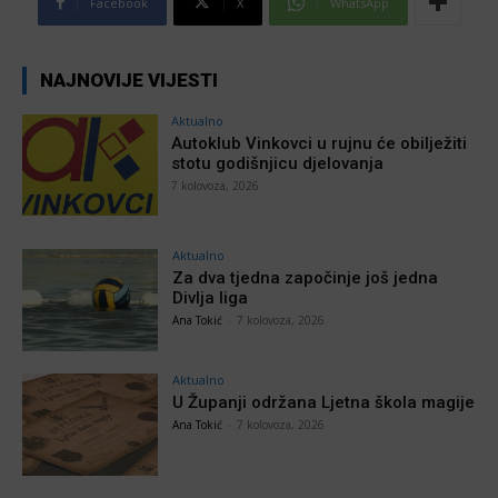
Facebook
X
WhatsApp
NAJNOVIJE VIJESTI
Aktualno
Autoklub Vinkovci u rujnu će obilježiti
stotu godišnjicu djelovanja
7 kolovoza, 2026
Aktualno
Za dva tjedna započinje još jedna
Divlja liga
Ana Tokić
-
7 kolovoza, 2026
Aktualno
U Županji održana Ljetna škola magije
Ana Tokić
-
7 kolovoza, 2026