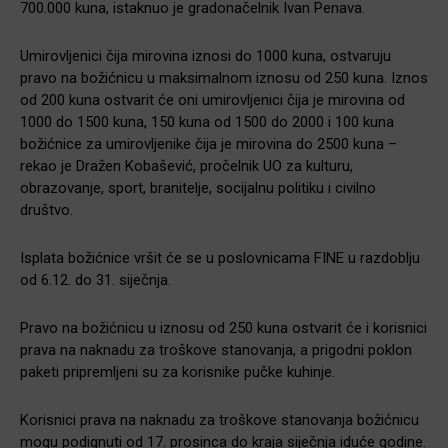
700.000 kuna, istaknuo je gradonačelnik Ivan Penava.
Umirovljenici čija mirovina iznosi do 1000 kuna, ostvaruju
pravo na božićnicu u maksimalnom iznosu od 250 kuna. Iznos
od 200 kuna ostvarit će oni umirovljenici čija je mirovina od
1000 do 1500 kuna, 150 kuna od 1500 do 2000 i 100 kuna
božićnice za umirovljenike čija je mirovina do 2500 kuna –
rekao je Dražen Kobašević, pročelnik UO za kulturu,
obrazovanje, sport, branitelje, socijalnu politiku i civilno
društvo.
Isplata božićnice vršit će se u poslovnicama FINE u razdoblju
od 6.12. do 31. siječnja.
Pravo na božićnicu u iznosu od 250 kuna ostvarit će i korisnici
prava na naknadu za troškove stanovanja, a prigodni poklon
paketi pripremljeni su za korisnike pučke kuhinje.
Korisnici prava na naknadu za troškove stanovanja božićnicu
mogu podignuti od 17. prosinca do kraja siječnja iduće godine.