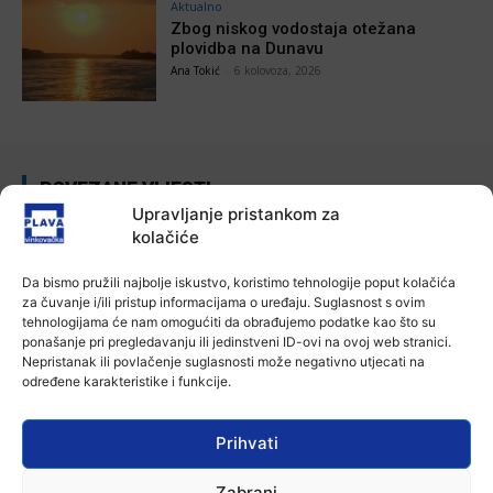
Aktualno
Zbog niskog vodostaja otežana
plovidba na Dunavu
Ana Tokić
-
6 kolovoza, 2026
POVEZANE VIJESTI
Upravljanje pristankom za
Aktualno
kolačiće
Autoklub Vinkovci u rujnu će obilježiti
stotu godišnjicu djelovanja
Da bismo pružili najbolje iskustvo, koristimo tehnologije poput kolačića
7 kolovoza, 2026
za čuvanje i/ili pristup informacijama o uređaju. Suglasnost s ovim
tehnologijama će nam omogućiti da obrađujemo podatke kao što su
ponašanje pri pregledavanju ili jedinstveni ID-ovi na ovoj web stranici.
Aktualno
Nepristanak ili povlačenje suglasnosti može negativno utjecati na
Za dva tjedna započinje još jedna
određene karakteristike i funkcije.
Divlja liga
7 kolovoza, 2026
Prihvati
Aktualno
Zabrani