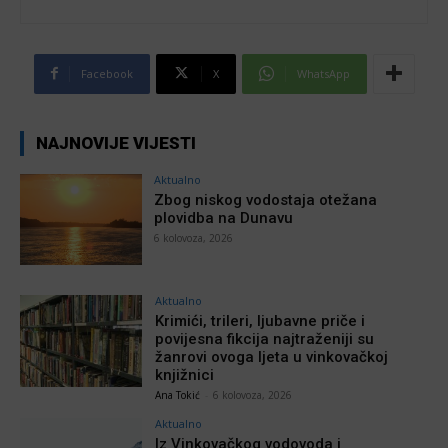
Facebook
X
WhatsApp
NAJNOVIJE VIJESTI
Aktualno
Zbog niskog vodostaja otežana
plovidba na Dunavu
6 kolovoza, 2026
Aktualno
Krimići, trileri, ljubavne priče i
povijesna fikcija najtraženiji su
žanrovi ovoga ljeta u vinkovačkoj
knjižnici
Ana Tokić
-
6 kolovoza, 2026
Aktualno
Iz Vinkovačkog vodovoda i