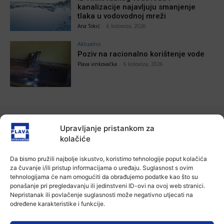
kanalizacije najavljuju smanjenje
tlaka u vodovodnoj mreži
Ana Tokić
-
6 kolovoza, 2026
Aktualno
Poziv na racionalno korištenje vode
Plava vinkovačka
-
6 kolovoza, 2026
POVEZANE VIJESTI
Upravljanje pristankom za
kolačiće
Aktualno
Zbog niskog vodostaja otežana
Da bismo pružili najbolje iskustvo, koristimo tehnologije poput kolačića
plovidba na Dunavu
za čuvanje i/ili pristup informacijama o uređaju. Suglasnost s ovim
6 kolovoza, 2026
tehnologijama će nam omogućiti da obrađujemo podatke kao što su
ponašanje pri pregledavanju ili jedinstveni ID-ovi na ovoj web stranici.
Nepristanak ili povlačenje suglasnosti može negativno utjecati na
Aktualno
određene karakteristike i funkcije.
Krimići, trileri, ljubavne priče i
povijesna fikcija najtraženiji su