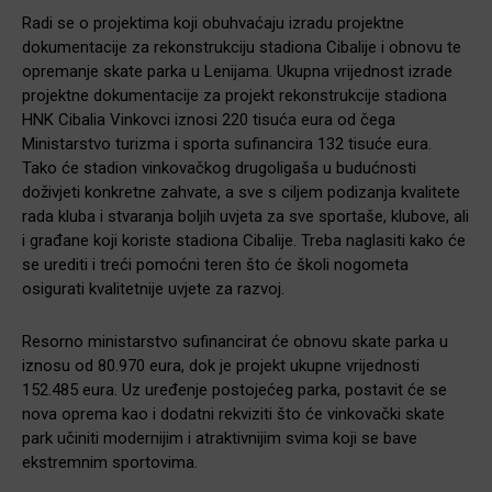
Radi se o projektima koji obuhvaćaju izradu projektne
dokumentacije za rekonstrukciju stadiona Cibalije i obnovu te
opremanje skate parka u Lenijama. Ukupna vrijednost izrade
projektne dokumentacije za projekt rekonstrukcije stadiona
HNK Cibalia Vinkovci iznosi 220 tisuća eura od čega
Ministarstvo turizma i sporta sufinancira 132 tisuće eura.
Tako će stadion vinkovačkog drugoligaša u budućnosti
doživjeti konkretne zahvate, a sve s ciljem podizanja kvalitete
rada kluba i stvaranja boljih uvjeta za sve sportaše, klubove, ali
i građane koji koriste stadiona Cibalije. Treba naglasiti kako će
se urediti i treći pomoćni teren što će školi nogometa
osigurati kvalitetnije uvjete za razvoj.
Resorno ministarstvo sufinancirat će obnovu skate parka u
iznosu od 80.970 eura, dok je projekt ukupne vrijednosti
152.485 eura. Uz uređenje postojećeg parka, postavit će se
nova oprema kao i dodatni rekviziti što će vinkovački skate
park učiniti modernijim i atraktivnijim svima koji se bave
ekstremnim sportovima.