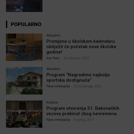
POPULARNO
Aktualno
Promjene u školskom kalendaru
obilježit će početak nove školske
godine!
Ana Tokić
-
20 kolovoza, 2025
Aktualno
Program “Nagradimo najbolja
sportska dostignuća”
Plava vinkovačka
-
22 studenoga, 2022
Kultura
Program otvorenja 51. Đakovačkih
vezova prekinut zbog nevremena
Plava vinkovačka
-
8 srpnja, 2017