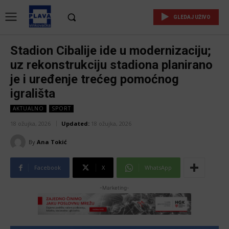
GLEDAJ UŽIVO
Stadion Cibalije ide u modernizaciju;
uz rekonstrukciju stadiona planirano
je i uređenje trećeg pomoćnog
igrališta
AKTUALNO
SPORT
18 ožujka, 2026
Updated:
18 ožujka, 2026
By
Ana Tokić
Facebook
X
WhatsApp
-Marketing-