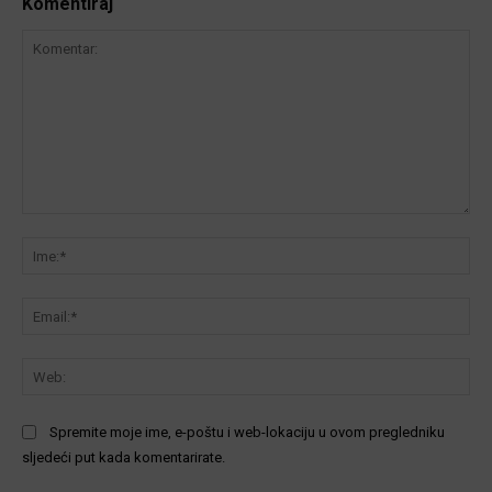
Komentiraj
Komentar:
Ime
Ema
We
Spremite moje ime, e-poštu i web-lokaciju u ovom pregledniku
sljedeći put kada komentarirate.