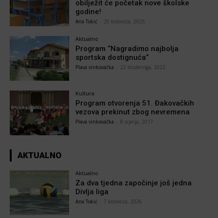
obilježit će početak nove školske
godine!
Ana Tokić
-
20 kolovoza, 2025
Aktualno
Program “Nagradimo najbolja
sportska dostignuća”
Plava vinkovačka
-
22 studenoga, 2022
Kultura
Program otvorenja 51. Đakovačkih
vezova prekinut zbog nevremena
Plava vinkovačka
-
8 srpnja, 2017
AKTUALNO
Aktualno
Za dva tjedna započinje još jedna
Divlja liga
Ana Tokić
-
7 kolovoza, 2026