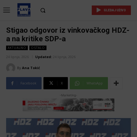
GLEDAJ UŽIVO
Stigao odgovor iz vinkovačkog HDZ-
a na kritike SDP-a
AKTUALNO
OSTALO
24 lipnja, 2026
Updated:
24 lipnja, 2026
By
Ana Tokić
Facebook
X
WhatsApp
-Marketing-