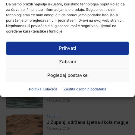
Da bismo pružili najbolje iskustvo, koristimo tehnologije poput kolačića
Ana Tokić
-
6 kolovoza, 2026
za čuvanje i/ili pristup informacijama o uređaju. Suglasnost s ovim
tehnologijama će nam omogućiti da obrađujemo podatke kao što su
ponašanje pri pregledavanju ili jedinstveni ID-ovi na ovoj web stranici.
Nepristanak ili povlačenje suglasnosti može negativno utjecati na
određene karakteristike i funkcije.
POVEZANE VIJESTI
Prihvati
Aktualno
Autoklub Vinkovci u rujnu će obilježiti
stotu godišnjicu djelovanja
Zabrani
7 kolovoza, 2026
Pogledaj postavke
Aktualno
Za dva tjedna započinje još jedna
Politika Kolačića
Zaštita osobnih podataka
Divlja liga
7 kolovoza, 2026
Aktualno
U Županji održana Ljetna škola magije
7 kolovoza, 2026