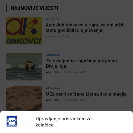
NAJNOVIJE VIJESTI
Aktualno
Autoklub Vinkovci u rujnu će obilježiti
stotu godišnjicu djelovanja
7 kolovoza, 2026
Aktualno
Za dva tjedna započinje još jedna
Divlja liga
Ana Tokić
-
7 kolovoza, 2026
Aktualno
U Županji održana Ljetna škola magije
Ana Tokić
-
7 kolovoza, 2026
Upravljanje pristankom za
Aktualno
kolačiće
Zbog niskog vodostaja otežana
plovidba na Dunavu