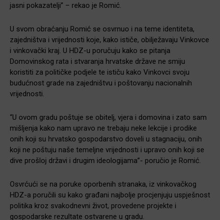
jasni pokazatelji” – rekao je Romić.
U svom obraćanju Romić se osvrnuo i na teme identiteta,
zajedništva i vrijednosti koje, kako ističe, obilježavaju Vinkovce
i vinkovački kraj. U HDZ-u poručuju kako se pitanja
Domovinskog rata i stvaranja hrvatske države ne smiju
koristiti za političke podjele te ističu kako Vinkovci svoju
budućnost grade na zajedništvu i poštovanju nacionalnih
vrijednosti.
“U ovom gradu poštuje se obitelj, vjera i domovina i zato sam
mišljenja kako nam upravo ne trebaju neke lekcije i prodike
onih koji su hrvatsko gospodarstvo doveli u stagnaciju, onih
koji ne poštuju naše temeljne vrijednosti i upravo onih koji se
dive prošloj državi i drugim ideologijama”- poručio je Romić.
Osvrćući se na poruke oporbenih stranaka, iz vinkovačkog
HDZ-a poručili su kako građani najbolje procjenjuju uspješnost
politika kroz svakodnevni život, provedene projekte i
gospodarske rezultate ostvarene u gradu.