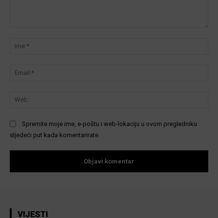
Komentar:
Ime
Ema
We
Spremite moje ime, e-poštu i web-lokaciju u ovom pregledniku
sljedeći put kada komentarirate.
VIJESTI