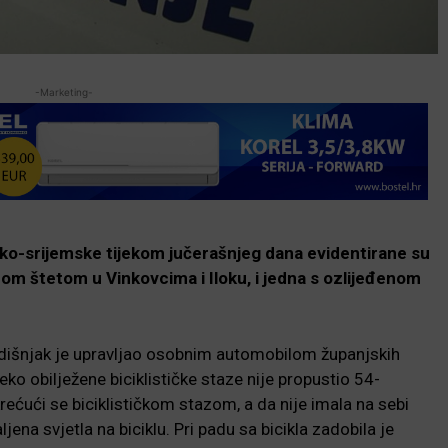
-Marketing-
ko-srijemske tijekom jučerašnjeg dana evidentirane su
nom štetom u Vinkovcima i Iloku, i jedna s ozlijeđenom
godišnjak je upravljao osobnim automobilom županjskih
eko obilježene biciklističke staze nije propustio 54-
krećući se biciklističkom stazom, a da nije imala na sebi
jena svjetla na biciklu. Pri padu sa bicikla zadobila je