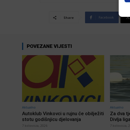
Facebook
Share
POVEZANE VIJESTI
Aktualno
Aktualno
Autoklub Vinkovci u rujnu će obilježiti
Za dva t
stotu godišnjicu djelovanja
Divlja lig
7 kolovoza, 2026
7 kolovoza, 