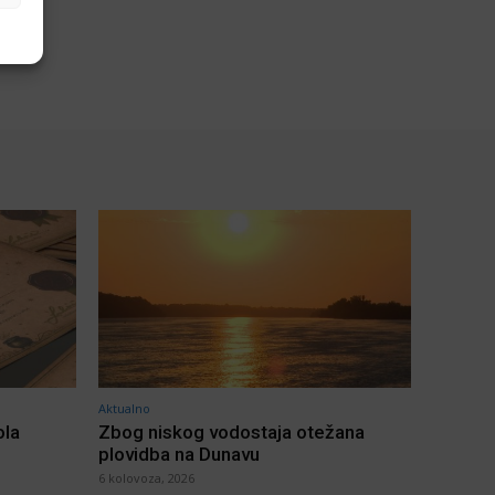
Aktualno
ola
Zbog niskog vodostaja otežana
plovidba na Dunavu
6 kolovoza, 2026