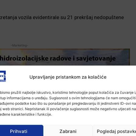
retanja vozila evidentirale su 21 prekršaj nedopuštene
-Marketing-
Upravljanje pristankom za kolačiće
bismo pružili najbolje iskustvo, koristimo tehnologije poput kolačića za čuvanje i/
stup informacijama o uređaju. Suglasnost s ovim tehnologijama će nam omogućiti
ađujemo podatke kao što su ponašanje pri pregledavanju ili jedinstveni ID-ovi na
j web stranici. Nepristanak ili povlačenje suglasnosti može negativno utjecati na
eđene karakteristike i funkcije.
Prihvati
Zabrani
Pogledaj postavk