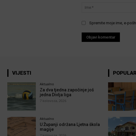
Spremite moje ime, e-poštu
VIJESTI
POPULA
Aktualno
Za dva tjedna započinje još
jedna Divlja liga
7 kolovoza, 2026
Aktualno
U Županji održana Ljetna škola
magije
7 kolovoza, 2026