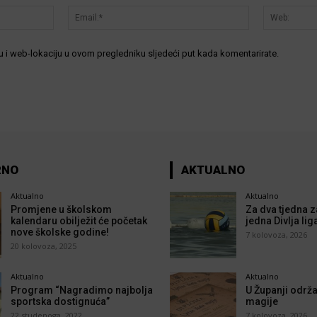
Ime:*
Email:*
 i web-lokaciju u ovom pregledniku sljedeći put kada komentarirate.
RNO
AKTUALNO
Aktualno
Aktualno
Promjene u školskom
Za dva tjedna z
kalendaru obilježit će početak
jedna Divlja lig
nove školske godine!
7 kolovoza, 2026
20 kolovoza, 2025
Aktualno
Aktualno
Program “Nagradimo najbolja
U Županji održa
sportska dostignuća”
magije
22 studenoga, 2022
7 kolovoza, 2026