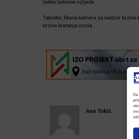
teške tjelesne ozljede.
Također, fiksne kamere za nadzor brzine k
brzine kretanja vozila.
Da 
pri
obr
Ana Tokić
ovo
odr