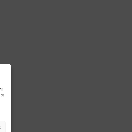
ili
 da
e