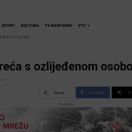
SPORT
KULTURA
TV RASPORED
VTV
 jedna Divlja liga
sreća s ozlijeđenom osob
026
Facebook
X
Share
-Marketing-