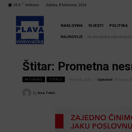
C
33.6
Vinkovci
Subota, 8 kolovoza, 2026
NASLOVNA
VIJESTI
POLITIKA
NAJNOVIJE
Za dva tjedna započinje još
Štitar: Prometna ne
19 lipnja, 2026
Updated:
19 lipnja, 2
AKTUALNO
OSTALO
By
Ana Tokić