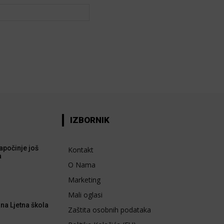
Web:
IZBORNIK
apočinje još
Kontakt
a
O Nama
Marketing
Mali oglasi
na Ljetna škola
Zaštita osobnih podataka