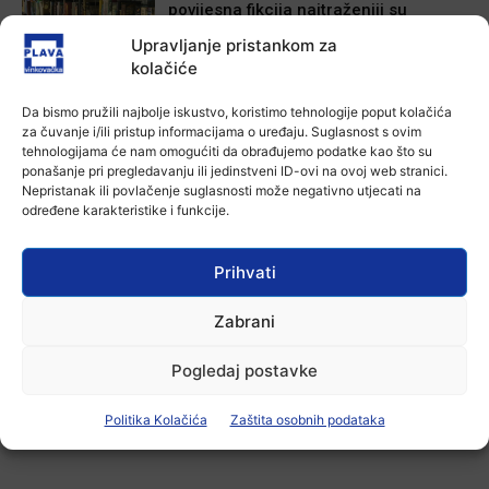
povijesna fikcija najtraženiji su
žanrovi ovoga ljeta u vinkovačkoj
Upravljanje pristankom za
knjižnici
kolačiće
6 kolovoza, 2026
Aktualno
Da bismo pružili najbolje iskustvo, koristimo tehnologije poput kolačića
Iz Vinkovačkog vodovoda i
za čuvanje i/ili pristup informacijama o uređaju. Suglasnost s ovim
kanalizacije najavljuju smanjenje
tehnologijama će nam omogućiti da obrađujemo podatke kao što su
tlaka u vodovodnoj mreži
ponašanje pri pregledavanju ili jedinstveni ID-ovi na ovoj web stranici.
6 kolovoza, 2026
Nepristanak ili povlačenje suglasnosti može negativno utjecati na
određene karakteristike i funkcije.
Aktualno
Poziv na racionalno korištenje vode
6 kolovoza, 2026
Prihvati
Zabrani
Pogledaj postavke
-Marketing-
Politika Kolačića
Zaštita osobnih podataka