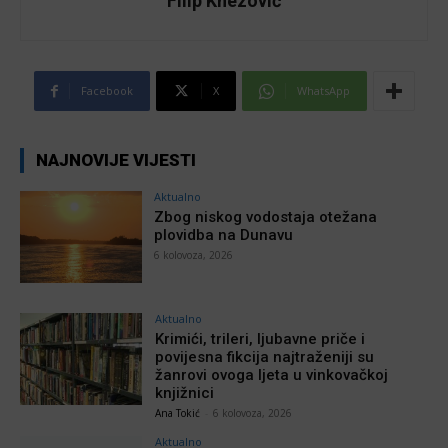
Filip Knezović
Facebook
X
WhatsApp
NAJNOVIJE VIJESTI
Aktualno
Zbog niskog vodostaja otežana
plovidba na Dunavu
6 kolovoza, 2026
Aktualno
Krimići, trileri, ljubavne priče i
povijesna fikcija najtraženiji su
žanrovi ovoga ljeta u vinkovačkoj
knjižnici
Ana Tokić
-
6 kolovoza, 2026
Aktualno