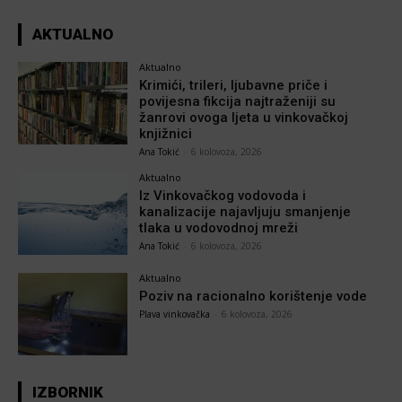
AKTUALNO
Aktualno
Krimići, trileri, ljubavne priče i
povijesna fikcija najtraženiji su
žanrovi ovoga ljeta u vinkovačkoj
knjižnici
Ana Tokić
-
6 kolovoza, 2026
Aktualno
Iz Vinkovačkog vodovoda i
kanalizacije najavljuju smanjenje
tlaka u vodovodnoj mreži
Ana Tokić
-
6 kolovoza, 2026
Aktualno
Poziv na racionalno korištenje vode
Plava vinkovačka
-
6 kolovoza, 2026
IZBORNIK