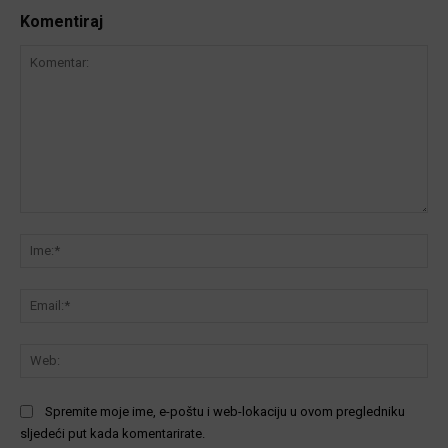
Komentiraj
Komentar:
Ime
Ema
We
Spremite moje ime, e-poštu i web-lokaciju u ovom pregledniku
sljedeći put kada komentarirate.