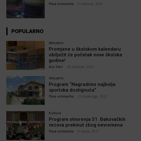
Plava vinkovačka
-
6 kolovoza, 2026
POPULARNO
Aktualno
Promjene u školskom kalendaru
obilježit će početak nove školske
godine!
Ana Tokić
-
20 kolovoza, 2025
Aktualno
Program “Nagradimo najbolja
sportska dostignuća”
Plava vinkovačka
-
22 studenoga, 2022
Kultura
Program otvorenja 51. Đakovačkih
vezova prekinut zbog nevremena
Plava vinkovačka
-
8 srpnja, 2017