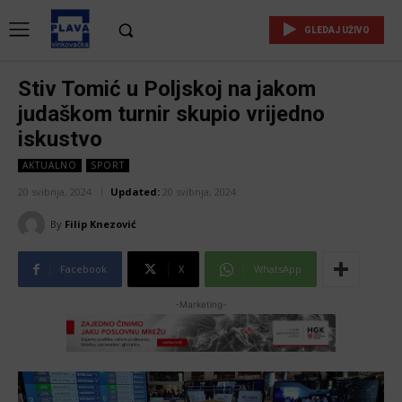
GLEDAJ UŽIVO
Stiv Tomić u Poljskoj na jakom
judaškom turnir skupio vrijedno
iskustvo
AKTUALNO
SPORT
20 svibnja, 2024
Updated:
20 svibnja, 2024
By
Filip Knezović
Facebook
X
WhatsApp
-Marketing-