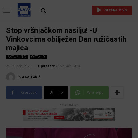
GLEDAJ UŽIVO
Stop vršnjačkom nasilju! -U
Vinkovcima obilježen Dan ružičastih
majica
AKTUALNO
OSTALO
25 veljače, 2026
Updated:
25 veljače, 2026
By
Ana Tokić
Facebook
X
WhatsApp
-Marketing-