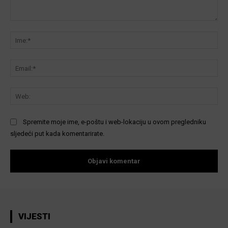
Komentar:
Ime
Ema
We
Spremite moje ime, e-poštu i web-lokaciju u ovom pregledniku
sljedeći put kada komentarirate.
VIJESTI