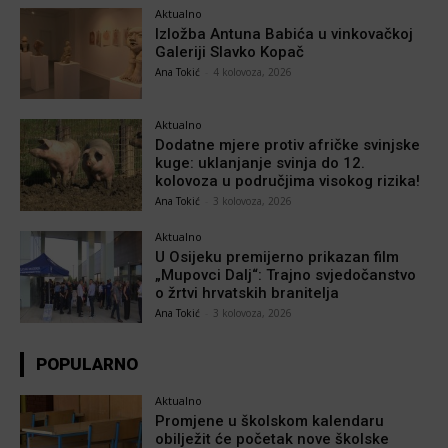
Aktualno
Izložba Antuna Babića u vinkovačkoj
Galeriji Slavko Kopač
Ana Tokić
-
4 kolovoza, 2026
Aktualno
Dodatne mjere protiv afričke svinjske
kuge: uklanjanje svinja do 12.
kolovoza u područjima visokog rizika!
Ana Tokić
-
3 kolovoza, 2026
Aktualno
U Osijeku premijerno prikazan film
„Mupovci Dalj“: Trajno svjedočanstvo
o žrtvi hrvatskih branitelja
Ana Tokić
-
3 kolovoza, 2026
POPULARNO
Aktualno
Promjene u školskom kalendaru
obilježit će početak nove školske