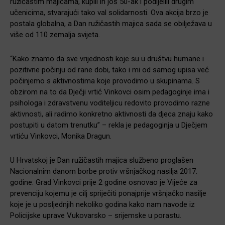
ružičastim majicama, kupili ih još 50-ak i podijelili drugim
učenicima, stvarajući tako val solidarnosti. Ova akcija brzo je
postala globalna, a Dan ružičastih majica sada se obilježava u
više od 110 zemalja svijeta.
“Kako znamo da sve vrijednosti koje su u društvu humane i
pozitivne počinju od rane dobi, tako i mi od samog upisa već
počinjemo s aktivnostima koje provodimo u skupinama. S
obzirom na to da Dječji vrtić Vinkovci osim pedagoginje ima i
psihologa i zdravstvenu voditeljicu redovito provodimo razne
aktivnosti, ali radimo konkretno aktivnosti da djeca znaju kako
postupiti u datom trenutku” – rekla je pedagoginja u Dječjem
vrtiću Vinkovci, Monika Dragun.
U Hrvatskoj je Dan ružičastih majica službeno proglašen
Nacionalnim danom borbe protiv vršnjačkog nasilja 2017.
godine. Grad Vinkovci prije 2 godine osnovao je Vijeće za
prevenciju kojemu je cilj spriječiti ponajprije vršnjačko nasilje
koje je u posljednjih nekoliko godina kako nam navode iz
Policijske uprave Vukovarsko – srijemske u porastu.