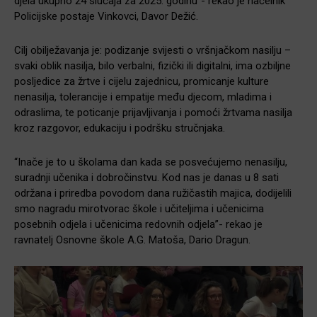
djela ukupno 24 slučaja za 2025. godinu”- rekao je načelnik
Policijske postaje Vinkovci, Davor Dežić.
Cilj obilježavanja je: podizanje svijesti o vršnjačkom nasilju –
svaki oblik nasilja, bilo verbalni, fizički ili digitalni, ima ozbiljne
posljedice za žrtve i cijelu zajednicu, promicanje kulture
nenasilja, tolerancije i empatije među djecom, mladima i
odraslima, te poticanje prijavljivanja i pomoći žrtvama nasilja
kroz razgovor, edukaciju i podršku stručnjaka.
“Inače je to u školama dan kada se posvećujemo nenasilju,
suradnji učenika i dobročinstvu. Kod nas je danas u 8 sati
održana i priredba povodom dana ružičastih majica, dodijelili
smo nagradu mirotvorac škole i učiteljima i učenicima
posebnih odjela i učenicima redovnih odjela”- rekao je
ravnatelj Osnovne škole A.G. Matoša, Dario Dragun.