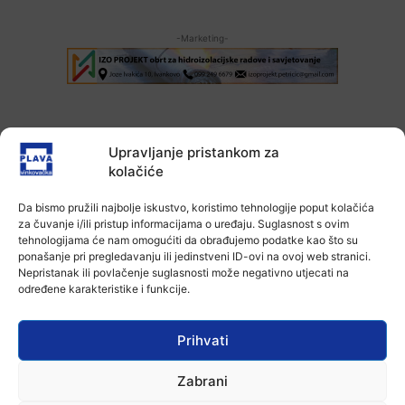
-Marketing-
Upravljanje pristankom za
kolačiće
Da bismo pružili najbolje iskustvo, koristimo tehnologije poput kolačića
za čuvanje i/ili pristup informacijama o uređaju. Suglasnost s ovim
tehnologijama će nam omogućiti da obrađujemo podatke kao što su
ponašanje pri pregledavanju ili jedinstveni ID-ovi na ovoj web stranici.
Ana Tokić
Nepristanak ili povlačenje suglasnosti može negativno utjecati na
određene karakteristike i funkcije.
Prihvati
Facebook
X
WhatsApp
Zabrani