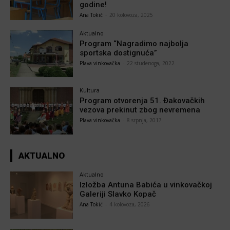
godine!
Ana Tokić
-
20 kolovoza, 2025
Aktualno
Program “Nagradimo najbolja
sportska dostignuća”
Plava vinkovačka
-
22 studenoga, 2022
Kultura
Program otvorenja 51. Đakovačkih
vezova prekinut zbog nevremena
Plava vinkovačka
-
8 srpnja, 2017
AKTUALNO
Aktualno
Izložba Antuna Babića u vinkovačkoj
Galeriji Slavko Kopač
Ana Tokić
-
4 kolovoza, 2026