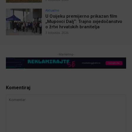
Aktualno
U Osijeku premijerno prikazan film
„Mupovci Dalj“: Trajno svjedočanstvo
o žrtvi hrvatskih branitelja
3 kolovoza, 2026
-Marketing-
Komentiraj