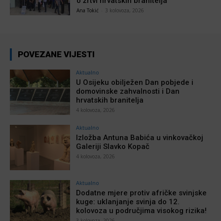
o žrtvi hrvatskih branitelja
Ana Tokić
-
3 kolovoza, 2026
POVEZANE VIJESTI
Aktualno
U Osijeku obilježen Dan pobjede i
domovinske zahvalnosti i Dan
hrvatskih branitelja
4 kolovoza, 2026
Aktualno
Izložba Antuna Babića u vinkovačkoj
Galeriji Slavko Kopač
4 kolovoza, 2026
Aktualno
Dodatne mjere protiv afričke svinjske
kuge: uklanjanje svinja do 12.
kolovoza u područjima visokog rizika!
3 kolovoza, 2026