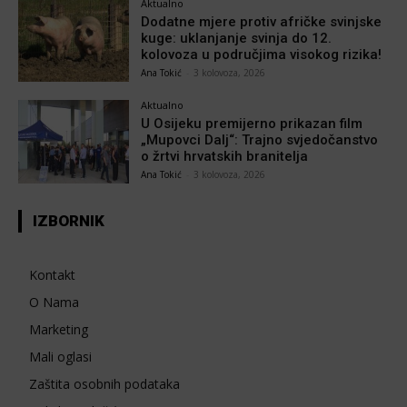
Aktualno
Dodatne mjere protiv afričke svinjske
kuge: uklanjanje svinja do 12.
kolovoza u područjima visokog rizika!
Ana Tokić
-
3 kolovoza, 2026
Aktualno
U Osijeku premijerno prikazan film
„Mupovci Dalj“: Trajno svjedočanstvo
o žrtvi hrvatskih branitelja
Ana Tokić
-
3 kolovoza, 2026
IZBORNIK
Kontakt
O Nama
Marketing
Mali oglasi
Zaštita osobnih podataka