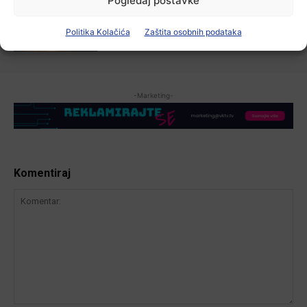
Pogledaj postavke
Zbog niskog vodostaja otežana
plovidba na Dunavu
Politika Kolačića
Zaštita osobnih podataka
6 kolovoza, 2026
-Marketing-
Komentiraj