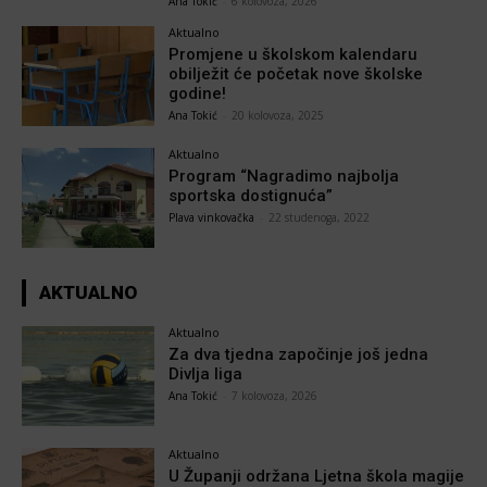
Ana Tokić
-
6 kolovoza, 2026
Aktualno
Promjene u školskom kalendaru
obilježit će početak nove školske
godine!
Ana Tokić
-
20 kolovoza, 2025
Aktualno
Program “Nagradimo najbolja
sportska dostignuća”
Plava vinkovačka
-
22 studenoga, 2022
AKTUALNO
Aktualno
Za dva tjedna započinje još jedna
Divlja liga
Ana Tokić
-
7 kolovoza, 2026
Aktualno
U Županji održana Ljetna škola magije