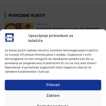
POVEZANE VIJESTI
Aktualno
Autoklub Vinkovci u rujnu će obilježiti
stotu godišnjicu djelovanja
Upravljanje pristankom za
7 kolovoza, 2026
kolačiće
Da bismo pružili najbolje iskustvo, koristimo tehnologije poput kolačića
Aktualno
za čuvanje i/ili pristup informacijama o uređaju. Suglasnost s ovim
Za dva tjedna započinje još jedna
tehnologijama će nam omogućiti da obrađujemo podatke kao što su
Divlja liga
ponašanje pri pregledavanju ili jedinstveni ID-ovi na ovoj web stranici.
7 kolovoza, 2026
Nepristanak ili povlačenje suglasnosti može negativno utjecati na
određene karakteristike i funkcije.
Aktualno
U Županji održana Ljetna škola magije
Prihvati
7 kolovoza, 2026
Zabrani
Aktualno