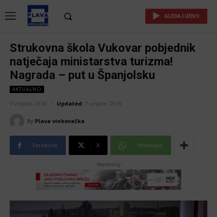
GLEDAJ UŽIVO
Strukovna škola Vukovar pobjednik
natječaja ministarstva turizma!
Nagrada – put u Španjolsku
AKTUALNO
7 veljače, 2018
Updated:
7 veljače, 2018
By
Plava vinkovačka
Facebook
X
WhatsApp
-Marketing-