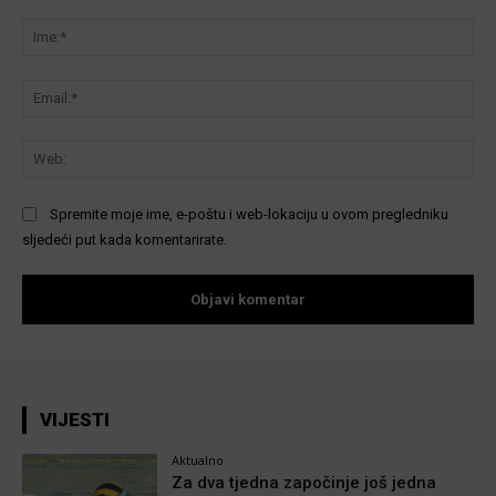
Komentar:
Ime
Ema
We
Spremite moje ime, e-poštu i web-lokaciju u ovom pregledniku
sljedeći put kada komentarirate.
VIJESTI
Aktualno
Za dva tjedna započinje još jedna