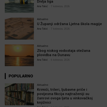
Divlja liga
Ana Tokić
-
7 kolovoza, 2026
Aktualno
U Županji održana Ljetna škola magije
Ana Tokić
-
7 kolovoza, 2026
Aktualno
Zbog niskog vodostaja otežana
plovidba na Dunavu
Ana Tokić
-
6 kolovoza, 2026
POPULARNO
Aktualno
Krimići, trileri, ljubavne priče i
povijesna fikcija najtraženiji su
žanrovi ovoga ljeta u vinkovačkoj
knjižnici