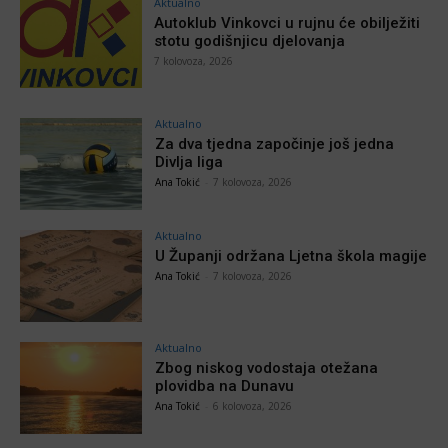
Aktualno
Autoklub Vinkovci u rujnu će obilježiti
stotu godišnjicu djelovanja
7 kolovoza, 2026
Aktualno
Za dva tjedna započinje još jedna
Divlja liga
Ana Tokić
-
7 kolovoza, 2026
Aktualno
U Županji održana Ljetna škola magije
Ana Tokić
-
7 kolovoza, 2026
Aktualno
Zbog niskog vodostaja otežana
plovidba na Dunavu
Ana Tokić
-
6 kolovoza, 2026