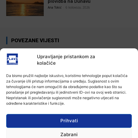
plovidba na Dunavu
Ana Tokić
-
6 kolovoza, 2026
POVEZANE VIJESTI
Aktualno
Upravljanje pristankom za
Autoklub Vinkovci u rujnu će obilježiti
kolačiće
stotu godišnjicu djelovanja
7 kolovoza, 2026
Da bismo pružili najbolje iskustvo, koristimo tehnologije poput kolačića
za čuvanje i/ili pristup informacijama o uređaju. Suglasnost s ovim
Aktualno
tehnologijama će nam omogućiti da obrađujemo podatke kao što su
Za dva tjedna započinje još jedna
ponašanje pri pregledavanju ili jedinstveni ID-ovi na ovoj web stranici.
Divlja liga
Nepristanak ili povlačenje suglasnosti može negativno utjecati na
određene karakteristike i funkcije.
7 kolovoza, 2026
Prihvati
Aktualno
U Županji održana Ljetna škola magije
7 kolovoza, 2026
Zabrani