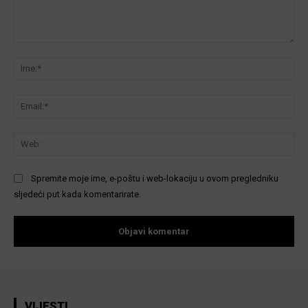
Komentar:
Ime
Ema
We
Spremite moje ime, e-poštu i web-lokaciju u ovom pregledniku
sljedeći put kada komentarirate.
VIJESTI