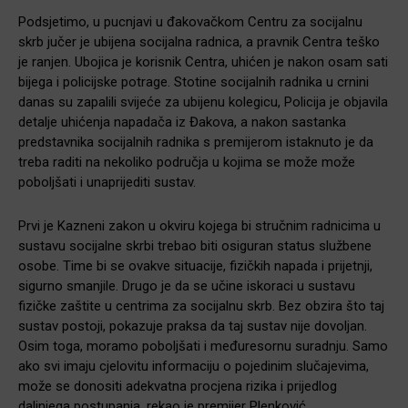
Podsjetimo, u pucnjavi u đakovačkom Centru za socijalnu
skrb jučer je ubijena socijalna radnica, a pravnik Centra teško
je ranjen. Ubojica je korisnik Centra, uhićen je nakon osam sati
bijega i policijske potrage. Stotine socijalnih radnika u crnini
danas su zapalili svijeće za ubijenu kolegicu, Policija je objavila
detalje uhićenja napadača iz Đakova, a nakon sastanka
predstavnika socijalnih radnika s premijerom istaknuto je da
treba raditi na nekoliko područja u kojima se može može
poboljšati i unaprijediti sustav.
Prvi je Kazneni zakon u okviru kojega bi stručnim radnicima u
sustavu socijalne skrbi trebao biti osiguran status službene
osobe. Time bi se ovakve situacije, fizičkih napada i prijetnji,
sigurno smanjile. Drugo je da se učine iskoraci u sustavu
fizičke zaštite u centrima za socijalnu skrb. Bez obzira što taj
sustav postoji, pokazuje praksa da taj sustav nije dovoljan.
Osim toga, moramo poboljšati i međuresornu suradnju. Samo
ako svi imaju cjelovitu informaciju o pojedinim slučajevima,
može se donositi adekvatna procjena rizika i prijedlog
daljnjega postupanja, rekao je premijer Plenković.