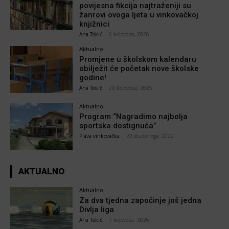
povijesna fikcija najtraženiji su
žanrovi ovoga ljeta u vinkovačkoj
knjižnici
Ana Tokić
-
6 kolovoza, 2026
Aktualno
Promjene u školskom kalendaru
obilježit će početak nove školske
godine!
Ana Tokić
-
20 kolovoza, 2025
Aktualno
Program “Nagradimo najbolja
sportska dostignuća”
Plava vinkovačka
-
22 studenoga, 2022
AKTUALNO
Aktualno
Za dva tjedna započinje još jedna
Divlja liga
Ana Tokić
-
7 kolovoza, 2026