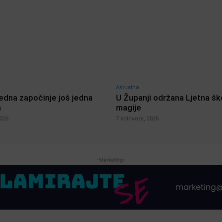
Aktualno
jedna započinje još jedna
U Županji održana Ljetna šk
a
magije
2026
7 kolovoza, 2026
-Marketing-