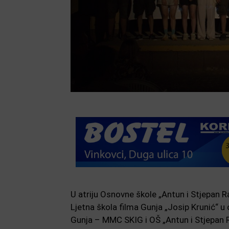
U atriju Osnovne škole „Antun i Stjepan 
Ljetna škola filma Gunja „Josip Krunić“ u 
Gunja – MMC SKIG i OŠ „Antun i Stjepan R