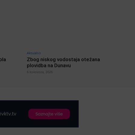
Aktualno
ola
Zbog niskog vodostaja otežana
plovidba na Dunavu
6 kolovoza, 2026