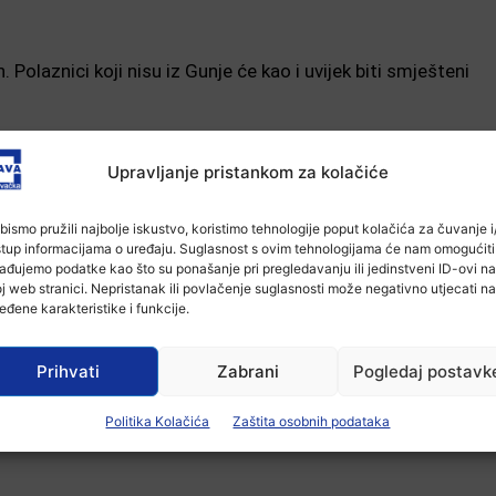
. Polaznici koji nisu iz Gunje će kao i uvijek biti smješteni
ić
Upravljanje pristankom za kolačiće
i Luka Zovko
fekčić
bismo pružili najbolje iskustvo, koristimo tehnologije poput kolačića za čuvanje i/
jević
stup informacijama o uređaju. Suglasnost s ovim tehnologijama će nam omogućiti
 Stjepan Petković
ađujemo podatke kao što su ponašanje pri pregledavanju ili jedinstveni ID-ovi na
j web stranici. Nepristanak ili povlačenje suglasnosti može negativno utjecati na
ka
eđene karakteristike i funkcije.
imenti – Magda Mas
d Mahmutović i Antea Šoštarić
Prihvati
Zabrani
Pogledaj postavk
će biti zatvorena projekcijom filmova nastalih na
Politika Kolačića
Zaštita osobnih podataka