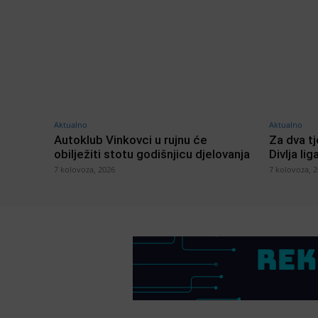
Aktualno
Aktualno
Autoklub Vinkovci u rujnu će
Za dva t
obilježiti stotu godišnjicu djelovanja
Divlja lig
7 kolovoza, 2026
7 kolovoza, 