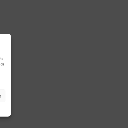
ili
 da
e