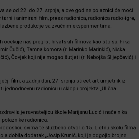
a se od 22. do 27. srpnja, a ove godine polaznici će moći
arni i animirani film, press radionica, radionica radio-igre,
 glazbene produkcije sa zvučnim eksperimentima.
 očekuje nas pregršt hrvatskih filmova kao što su: Frka
Damir Čučić), Tamna komora (r. Marinko Marinkić), Niska
čić), Čovjek koji nije mogao šutjeti (r. Nebojša Slijepčević) i
ečji film, a zadnji dan, 27. srpnja street art umjetnik iz
i jednodnevnu radionicu u sklopu projekta „Ulična
dravila je ravnateljicu škole Marijanu Lucić i načelnika
 polaznike radionica.
rodošlicu svima te službeno otvorio 15. Ljetnu školu filma
kola dobila dodatak „Josip Krunić, koji je odgojio brojne