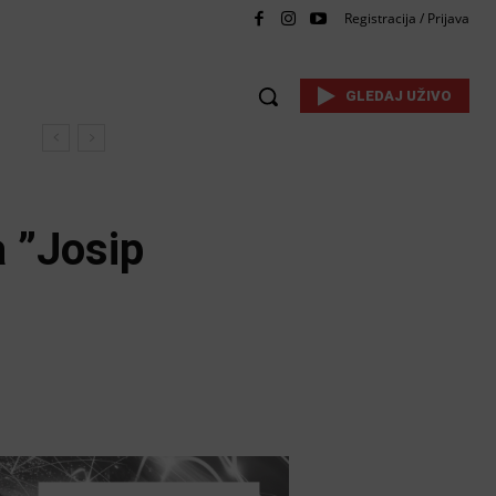
Registracija / Prijava
GLEDAJ UŽIVO
a ”Josip
WhatsApp
Linkedin
Viber