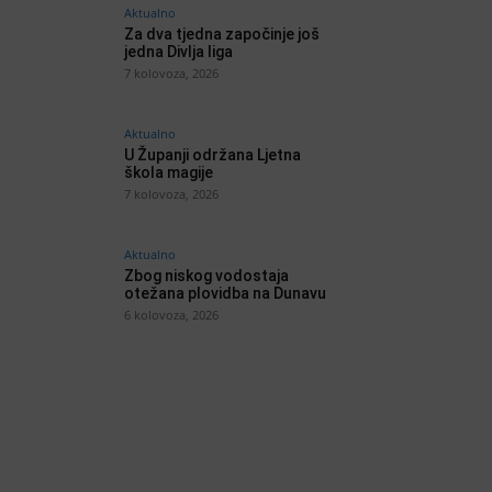
Aktualno
Za dva tjedna započinje još
jedna Divlja liga
7 kolovoza, 2026
Aktualno
U Županji održana Ljetna
škola magije
7 kolovoza, 2026
Aktualno
Zbog niskog vodostaja
otežana plovidba na Dunavu
6 kolovoza, 2026