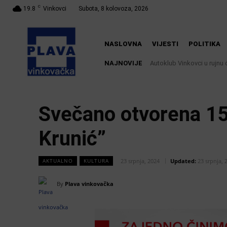
C
19.8
Vinkovci
Subota, 8 kolovoza, 2026
NASLOVNA
VIJESTI
POLITIKA
NAJNOVIJE
Autoklub Vinkovci u rujnu ć
Svečano otvorena 15.
Krunić”
23 srpnja, 2024
Updated:
23 srpnja, 
AKTUALNO
KULTURA
By
Plava vinkovačka