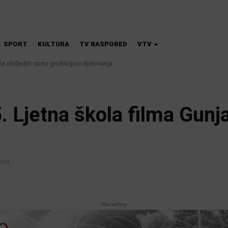
SPORT
KULTURA
TV RASPORED
VTV
e obilježiti stotu godišnjicu djelovanja
 Ljetna škola filma Gunj
2024
Facebook
X
Share
-Marketing-