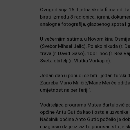
Ovogodišnja 15. Ljetna škola filma održav
birati između 8 radionica: igrani, dokument
analogne fotografije, glazbenog spota i
U večernjim satima, u Novom kinu Osmijeh
(Svebor Mihael Jelić), Polako nikuda (r. 
trava (r. David Gašo), 1001 noć (r. Rea Raj
Sveta obitelj (r. Vlatka Vorkapić).
Jedan dan u ponudi će biti i jedan turski dj
Zagreba Mario Miličić/Mane Mei će održat
umjetnost na periferiji“.
Voditeljica programa Matea Bartulović poz
općine Antu Gutića kao i ostale uzvanike i
Načelnik općine Anto Gutić poželio je dob
i naglasio da je izrazito ponosan što je š