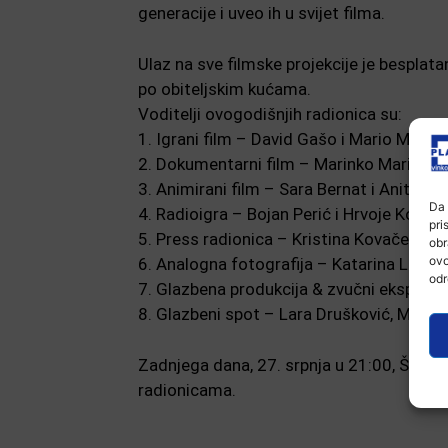
generacije i uveo ih u svijet filma.
Ulaz na sve filmske projekcije je besplatan
po obiteljskim kućama.
Voditelji ovogodišnjih radionica su:
1. Igrani film – David Gašo i Mario Matelj
2. Dokumentarni film – Marinko Marinkić 
3. Animirani film – Sara Bernat i Anita Tu
Da 
4. Radioigra – Bojan Perić i Hrvoje Korovl
pri
5. Press radionica – Kristina Kovačević i
obr
ovo
6. Analogna fotografija – Katarina Lande
odr
7. Glazbena produkcija & zvučni eksper
8. Glazbeni spot – Lara Drušković, Mirsa
Zadnjega dana, 27. srpnja u 21:00, Škola 
radionicama.