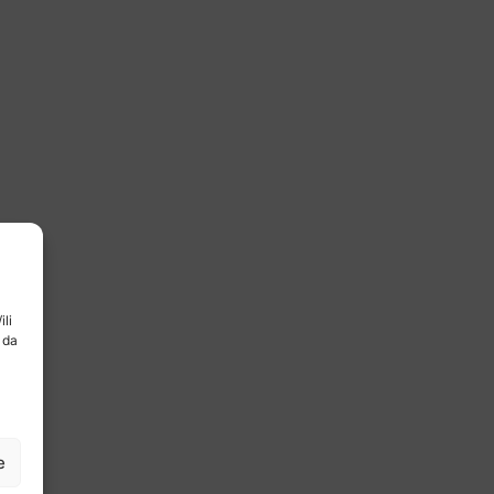
ili
 da
e