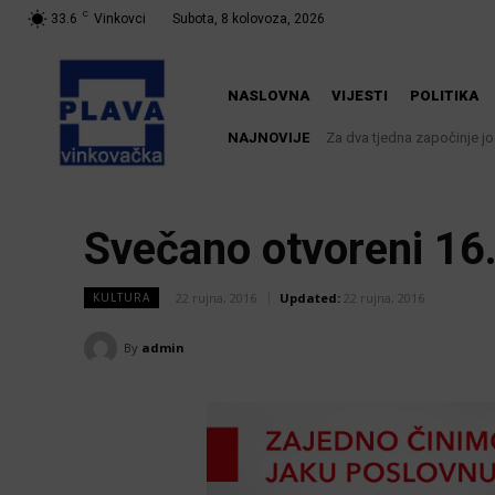
C
33.6
Vinkovci
Subota, 8 kolovoza, 2026
NASLOVNA
VIJESTI
POLITIKA
NAJNOVIJE
Za dva tjedna započinje još
Svečano otvoreni 16.
22 rujna, 2016
Updated:
22 rujna, 2016
KULTURA
By
admin