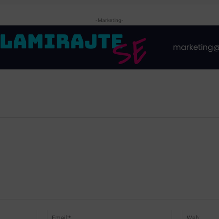
-Marketing-
Ime:*
Email:*