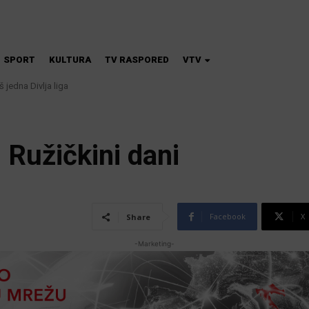
SPORT
KULTURA
TV RASPORED
VTV
 jedna Divlja liga
 Ružičkini dani
Facebook
X
Share
-Marketing-