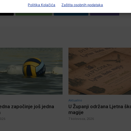
Politika Kolačića
Zaštita osobnih podataka
X
WhatsApp
Linkedin
Viber
Aktualno
jedna započinje još jedna
U Županji održana Ljetna šk
a
magije
2026
7 kolovoza, 2026