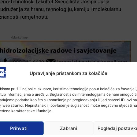
eno-tehnološki fakultet Sveučilišta Josipa Jurja
udruženja za hranu, tehnologiju, kemiju i molekularnu
nanosti i umjetnosti.
-Marketing-
Upravljanje pristankom za kolačiće
bismo pružili najbolje iskustvo, koristimo tehnologije poput kolačića za čuvanje i/
stup informacijama o uređaju. Suglasnost s ovim tehnologijama će nam omogućiti
ađujemo podatke kao što su ponašanje pri pregledavanju ili jedinstveni ID-ovi na
j web stranici. Nepristanak ili povlačenje suglasnosti može negativno utjecati na
eđene karakteristike i funkcije.
Prihvati
Zabrani
Pogledaj postavk