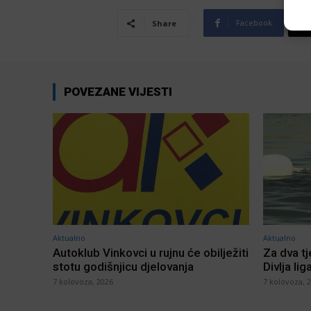
Facebook
Share
POVEZANE VIJESTI
Aktualno
Aktualno
Autoklub Vinkovci u rujnu će obilježiti
Za dva t
stotu godišnjicu djelovanja
Divlja lig
7 kolovoza, 2026
7 kolovoza, 