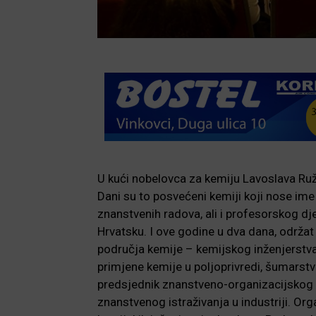
U kući nobelovca za kemiju Lavoslava Ruž
Dani su to posvećeni kemiji koji nose ime
znanstvenih radova, ali i profesorskog d
Hrvatsku. I ove godine u dva dana, održat
područja kemije – kemijskog inženjerstva
primjene kemije u poljoprivredi, šumarstvu
predsjednik znanstveno-organizacijskog od
znanstvenog istraživanja u industriji. Or