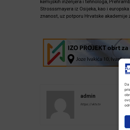
kemijskih inženjera i tehnologa, Prehramb
Strosssmayera iz Osijeka, kao i europska 
znanost, uz potporu Hrvatske akademije z
Da 
pri
obr
admin
ovo
https://vktv.tv
odr