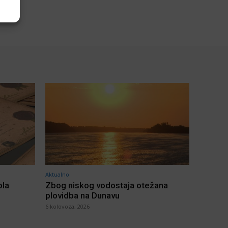
Aktualno
ola
Zbog niskog vodostaja otežana
plovidba na Dunavu
6 kolovoza, 2026