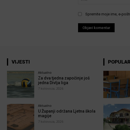
Spremite moje ime, e-poštu
VIJESTI
POPULA
Aktualno
Za dva tjedna započinje još
jedna Divlja liga
7 kolovoza, 2026
Aktualno
U Županji održana Ljetna škola
magije
7 kolovoza, 2026