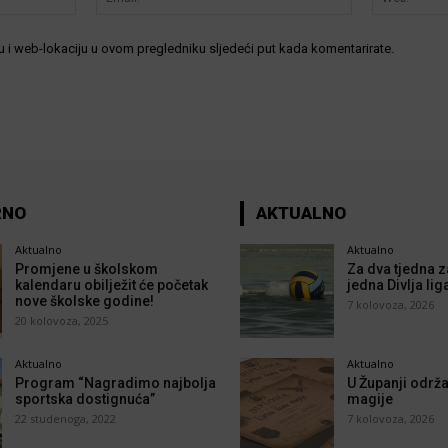
 i web-lokaciju u ovom pregledniku sljedeći put kada komentarirate.
RNO
AKTUALNO
Aktualno
Aktualno
Promjene u školskom
Za dva tjedna z
kalendaru obilježit će početak
jedna Divlja lig
nove školske godine!
7 kolovoza, 2026
20 kolovoza, 2025
Aktualno
Aktualno
Program “Nagradimo najbolja
U Županji održa
sportska dostignuća”
magije
22 studenoga, 2022
7 kolovoza, 2026