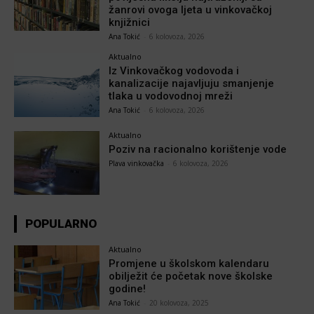
žanrovi ovoga ljeta u vinkovačkoj
knjižnici
Ana Tokić
-
6 kolovoza, 2026
Aktualno
Iz Vinkovačkog vodovoda i
kanalizacije najavljuju smanjenje
tlaka u vodovodnoj mreži
Ana Tokić
-
6 kolovoza, 2026
Aktualno
Poziv na racionalno korištenje vode
Plava vinkovačka
-
6 kolovoza, 2026
POPULARNO
Aktualno
Promjene u školskom kalendaru
obilježit će početak nove školske
godine!
Ana Tokić
-
20 kolovoza, 2025