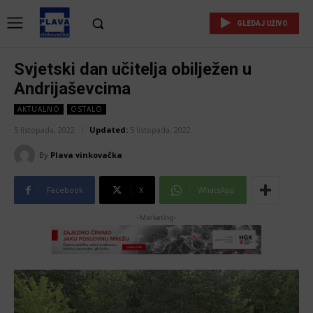
GLEDAJ UŽIVO
Svjetski dan učitelja obilježen u
Andrijaševcima
AKTUALNO
OSTALO
5 listopada, 2022
Updated:
5 listopada, 2022
By
Plava vinkovačka
Facebook
X
WhatsApp
-Marketing-