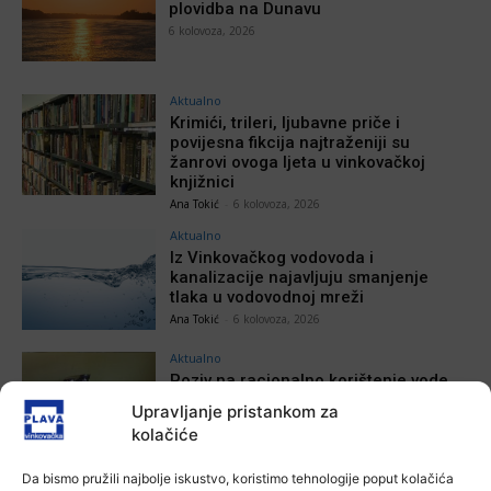
plovidba na Dunavu
6 kolovoza, 2026
Aktualno
Krimići, trileri, ljubavne priče i
povijesna fikcija najtraženiji su
žanrovi ovoga ljeta u vinkovačkoj
knjižnici
Ana Tokić
-
6 kolovoza, 2026
Aktualno
Iz Vinkovačkog vodovoda i
kanalizacije najavljuju smanjenje
tlaka u vodovodnoj mreži
Ana Tokić
-
6 kolovoza, 2026
Aktualno
Poziv na racionalno korištenje vode
Plava vinkovačka
-
6 kolovoza, 2026
Upravljanje pristankom za
kolačiće
Da bismo pružili najbolje iskustvo, koristimo tehnologije poput kolačića