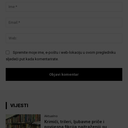
Ime
Ema
We
Spremite moje ime, e-poštu i web-lokaciju u ovom pregledniku
sljedeći put kada komentarirate.
VIJESTI
Aktualno
Krimići, trileri, ljubavne priče i
povijesna fikcija najtraženiji su