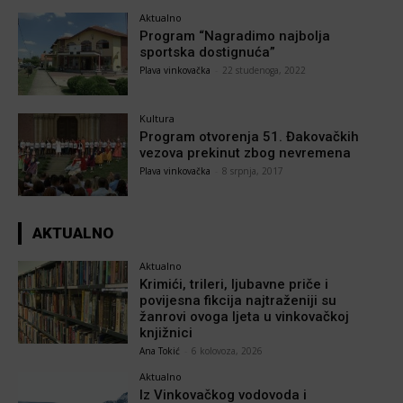
Aktualno
Program “Nagradimo najbolja
sportska dostignuća”
Plava vinkovačka
-
22 studenoga, 2022
Kultura
Program otvorenja 51. Đakovačkih
vezova prekinut zbog nevremena
Plava vinkovačka
-
8 srpnja, 2017
AKTUALNO
Aktualno
Krimići, trileri, ljubavne priče i
povijesna fikcija najtraženiji su
žanrovi ovoga ljeta u vinkovačkoj
knjižnici
Ana Tokić
-
6 kolovoza, 2026
Aktualno
Iz Vinkovačkog vodovoda i