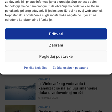
za čuvanje i/ili pristup informacijama o uređaju. Suglasnost s ovim
tehnologijama će nam omogućiti da obrađujemo podatke kao što su
POVEZANE VIJESTI
ponašanje pri pregledavanju ili jedinstveni ID-ovi na ovoj web stranici.
Nepristanak ili povlačenje suglasnosti može negativno utjecati na
određene karakteristike i funkcije.
Aktualno
Zbog niskog vodostaja otežana
plovidba na Dunavu
Prihvati
6 kolovoza, 2026
Zabrani
Aktualno
Krimići, trileri, ljubavne priče i
Pogledaj postavke
povijesna fikcija najtraženiji su
žanrovi ovoga ljeta u vinkovačkoj
knjižnici
Politika Kolačića
Zaštita osobnih podataka
6 kolovoza, 2026
Aktualno
Iz Vinkovačkog vodovoda i
kanalizacije najavljuju smanjenje
tlaka u vodovodnoj mreži
6 kolovoza, 2026
Aktualno
Poziv na racionalno korištenje vode