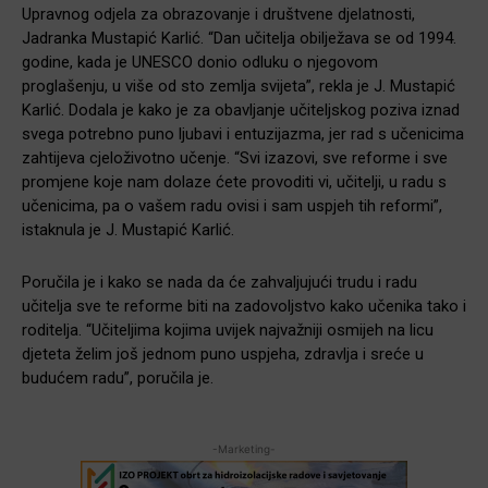
Upravnog odjela za obrazovanje i društvene djelatnosti,
Jadranka Mustapić Karlić. “Dan učitelja obilježava se od 1994.
godine, kada je UNESCO donio odluku o njegovom
proglašenju, u više od sto zemlja svijeta”, rekla je J. Mustapić
Karlić. Dodala je kako je za obavljanje učiteljskog poziva iznad
svega potrebno puno ljubavi i entuzijazma, jer rad s učenicima
zahtijeva cjeloživotno učenje. “Svi izazovi, sve reforme i sve
promjene koje nam dolaze ćete provoditi vi, učitelji, u radu s
učenicima, pa o vašem radu ovisi i sam uspjeh tih reformi”,
istaknula je J. Mustapić Karlić.
Poručila je i kako se nada da će zahvaljujući trudu i radu
učitelja sve te reforme biti na zadovoljstvo kako učenika tako i
roditelja. “Učiteljima kojima uvijek najvažniji osmijeh na licu
djeteta želim još jednom puno uspjeha, zdravlja i sreće u
budućem radu”, poručila je.
-Marketing-