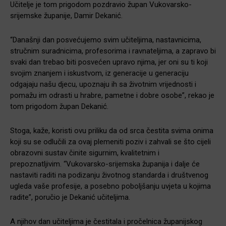
Učitelje je tom prigodom pozdravio župan Vukovarsko-
srijemske županije, Damir Dekanić.
“Današnji dan posvećujemo svim učiteljima, nastavnicima,
stručnim suradnicima, profesorima i ravnateljima, a zapravo bi
svaki dan trebao biti posvećen upravo njima, jer oni su ti koji
svojim znanjem i iskustvom, iz generacije u generaciju
odgajaju našu djecu, upoznaju ih sa životnim vrijednosti i
pomažu im odrasti u hrabre, pametne i dobre osobe”, rekao je
tom prigodom župan Dekanić.
Stoga, kaže, koristi ovu priliku da od srca čestita svima onima
koji su se odlučili za ovaj plemeniti poziv i zahvali se što cijeli
obrazovni sustav činite sigurnim, kvalitetnim i
prepoznatljivim. “Vukovarsko-srijemska županija i dalje će
nastaviti raditi na podizanju životnog standarda i društvenog
ugleda vaše profesije, a posebno poboljšanju uvjeta u kojima
radite”, poručio je Dekanić učiteljima.
A njihov dan učiteljima je čestitala i pročelnica županijskog