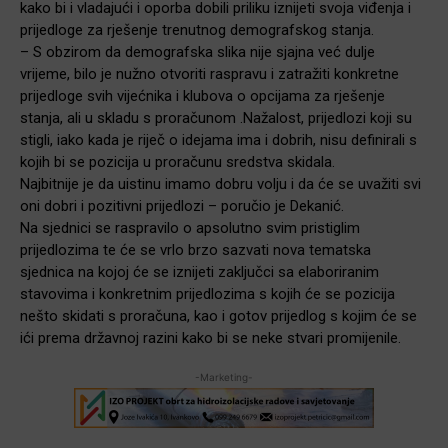
kako bi i vladajući i oporba dobili priliku iznijeti svoja viđenja i
prijedloge za rješenje trenutnog demografskog stanja.
– S obzirom da demografska slika nije sjajna već dulje
vrijeme, bilo je nužno otvoriti raspravu i zatražiti konkretne
prijedloge svih vijećnika i klubova o opcijama za rješenje
stanja, ali u skladu s proračunom .Nažalost, prijedlozi koji su
stigli, iako kada je riječ o idejama ima i dobrih, nisu definirali s
kojih bi se pozicija u proračunu sredstva skidala.
Najbitnije je da uistinu imamo dobru volju i da će se uvažiti svi
oni dobri i pozitivni prijedlozi – poručio je Dekanić.
Na sjednici se raspravilo o apsolutno svim pristiglim
prijedlozima te će se vrlo brzo sazvati nova tematska
sjednica na kojoj će se iznijeti zaključci sa elaboriranim
stavovima i konkretnim prijedlozima s kojih će se pozicija
nešto skidati s proračuna, kao i gotov prijedlog s kojim će se
ići prema državnoj razini kako bi se neke stvari promijenile.
-Marketing-