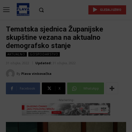
GLEDAJ UŽIVO
Tematska sjednica Županijske
skupštine vezana na aktualno
demografsko stanje
AKTUALNO
GOSPODARSTVO
31 ožujka, 2022
Updated:
31 ožujka, 2022
By
Plava vinkovačka
Facebook
X
WhatsApp
-Marketing-