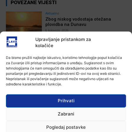
POVEZANE VIJESTI
Aktualno
Zbog niskog vodostaja otežana
plovidba na Dunavu
6 kolovoza, 2026
Upravljanje pristankom za
kolačiće
Aktualno
Krimići, trileri, ljubavne priče i
povijesna fikcija najtraženiji su
Da bismo pružili najbolje iskustvo, koristimo tehnologije poput kolačića
žanrovi ovoga ljeta u vinkovačkoj
za čuvanje i/ili pristup informacijama o uređaju. Suglasnost s ovim
knjižnici
tehnologijama će nam omogućiti da obrađujemo podatke kao što su
ponašanje pri pregledavanju ili jedinstveni ID-ovi na ovoj web stranici.
6 kolovoza, 2026
Nepristanak ili povlačenje suglasnosti može negativno utjecati na
Aktualno
određene karakteristike i funkcije.
Iz Vinkovačkog vodovoda i
kanalizacije najavljuju smanjenje
tlaka u vodovodnoj mreži
Prihvati
6 kolovoza, 2026
Zabrani
Aktualno
Poziv na racionalno korištenje vode
Pogledaj postavke
6 kolovoza, 2026