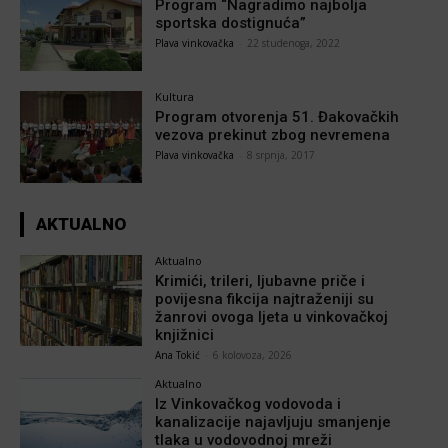
Program “Nagradimo najbolja
sportska dostignuća”
Plava vinkovačka
-
22 studenoga, 2022
Kultura
Program otvorenja 51. Đakovačkih
vezova prekinut zbog nevremena
Plava vinkovačka
-
8 srpnja, 2017
AKTUALNO
Aktualno
Krimići, trileri, ljubavne priče i
povijesna fikcija najtraženiji su
žanrovi ovoga ljeta u vinkovačkoj
knjižnici
Ana Tokić
-
6 kolovoza, 2026
Aktualno
Iz Vinkovačkog vodovoda i
kanalizacije najavljuju smanjenje
tlaka u vodovodnoj mreži