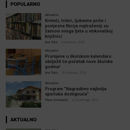
POPULARNO
Aktualno
Krimići, trileri, ljubavne priče i
povijesna fikcija najtraženiji su
žanrovi ovoga ljeta u vinkovačkoj
knjižnici
Ana Tokić
-
6 kolovoza, 2026
Aktualno
Promjene u školskom kalendaru
obilježit će početak nove školske
godine!
Ana Tokić
-
20 kolovoza, 2025
Aktualno
Program “Nagradimo najbolja
sportska dostignuća”
Plava vinkovačka
-
22 studenoga, 2022
AKTUALNO