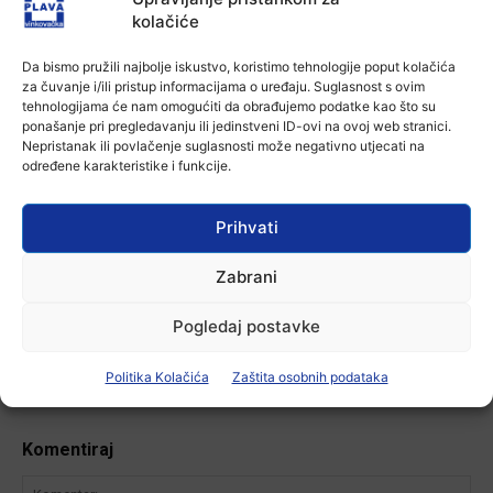
kolačiće
Aktualno
U Županji održana Ljetna škola magije
Da bismo pružili najbolje iskustvo, koristimo tehnologije poput kolačića
7 kolovoza, 2026
za čuvanje i/ili pristup informacijama o uređaju. Suglasnost s ovim
tehnologijama će nam omogućiti da obrađujemo podatke kao što su
ponašanje pri pregledavanju ili jedinstveni ID-ovi na ovoj web stranici.
Nepristanak ili povlačenje suglasnosti može negativno utjecati na
Aktualno
određene karakteristike i funkcije.
Zbog niskog vodostaja otežana
plovidba na Dunavu
6 kolovoza, 2026
Prihvati
Zabrani
Pogledaj postavke
-Marketing-
Politika Kolačića
Zaštita osobnih podataka
Komentiraj