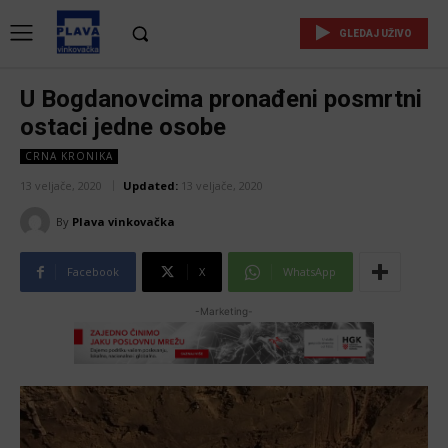
GLEDAJ UŽIVO
U Bogdanovcima pronađeni posmrtni
ostaci jedne osobe
CRNA KRONIKA
13 veljače, 2020
Updated:
13 veljače, 2020
By
Plava vinkovačka
Facebook
X
WhatsApp
-Marketing-