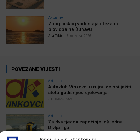
Aktualno
Zbog niskog vodostaja otežana
plovidba na Dunavu
Ana Tokić
-
6 kolovoza, 2026
POVEZANE VIJESTI
Aktualno
Autoklub Vinkovci u rujnu će obilježiti
stotu godišnjicu djelovanja
7 kolovoza, 2026
Aktualno
Za dva tjedna započinje još jedna
Divlja liga
7 kolovoza, 2026
Upravljanje pristankom za