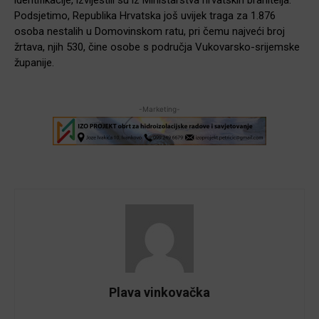
identifikacije, izvijestili su iz Ministarstva hrvatskih branitelja.
Podsjetimo, Republika Hrvatska još uvijek traga za 1.876
osoba nestalih u Domovinskom ratu, pri čemu najveći broj
žrtava, njih 530, čine osobe s područja Vukovarsko-srijemske
županije.
-Marketing-
Plava vinkovačka