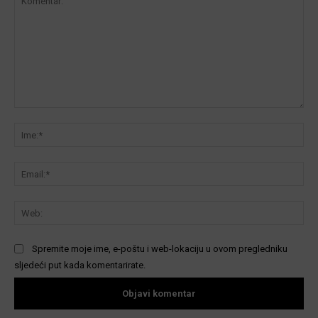
Komentar:
Ime
Ema
We
Spremite moje ime, e-poštu i web-lokaciju u ovom pregledniku
sljedeći put kada komentarirate.