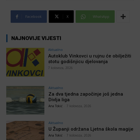
Facebook
X
WhatsApp
NAJNOVIJE VIJESTI
Aktualno
Autoklub Vinkovci u rujnu će obilježiti
stotu godišnjicu djelovanja
7 kolovoza, 2026
Aktualno
Za dva tjedna započinje još jedna
Divlja liga
Ana Tokić
-
7 kolovoza, 2026
Aktualno
U Županji održana Ljetna škola magije
Ana Tokić
-
7 kolovoza, 2026