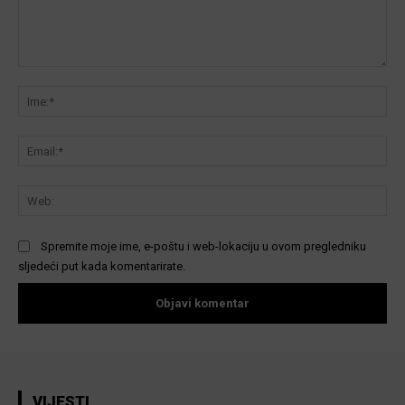
Komentar:
Ime
Ema
We
Spremite moje ime, e-poštu i web-lokaciju u ovom pregledniku
sljedeći put kada komentarirate.
VIJESTI