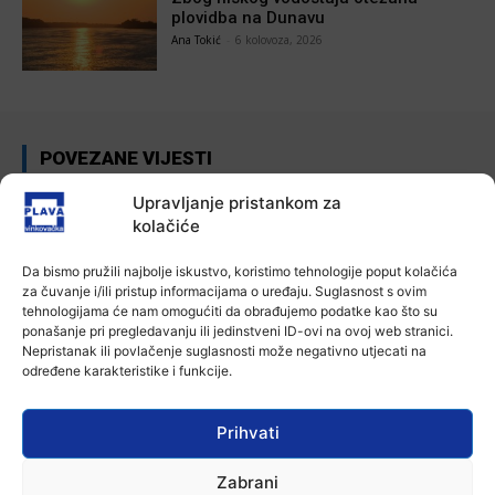
plovidba na Dunavu
Ana Tokić
-
6 kolovoza, 2026
POVEZANE VIJESTI
Aktualno
Upravljanje pristankom za
Autoklub Vinkovci u rujnu će obilježiti
kolačiće
stotu godišnjicu djelovanja
7 kolovoza, 2026
Da bismo pružili najbolje iskustvo, koristimo tehnologije poput kolačića
za čuvanje i/ili pristup informacijama o uređaju. Suglasnost s ovim
tehnologijama će nam omogućiti da obrađujemo podatke kao što su
Aktualno
ponašanje pri pregledavanju ili jedinstveni ID-ovi na ovoj web stranici.
Za dva tjedna započinje još jedna
Nepristanak ili povlačenje suglasnosti može negativno utjecati na
Divlja liga
određene karakteristike i funkcije.
7 kolovoza, 2026
Prihvati
Aktualno
U Županji održana Ljetna škola magije
Zabrani
7 kolovoza, 2026