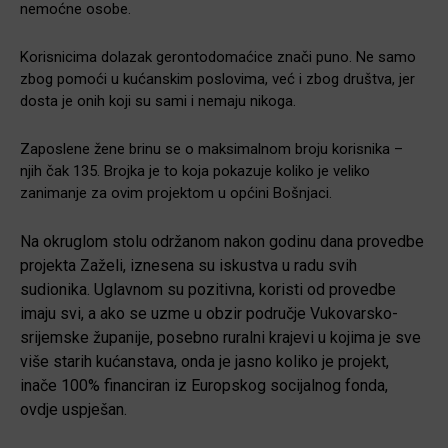
nemoćne osobe.
Korisnicima dolazak gerontodomaćice znači puno. Ne samo
zbog pomoći u kućanskim poslovima, već i zbog društva, jer
dosta je onih koji su sami i nemaju nikoga.
Zaposlene žene brinu se o maksimalnom broju korisnika –
njih čak 135. Brojka je to koja pokazuje koliko je veliko
zanimanje za ovim projektom u općini Bošnjaci.
Na okruglom stolu održanom nakon godinu dana provedbe
projekta Zaželi, iznesena su iskustva u radu svih
sudionika. Uglavnom su pozitivna, koristi od provedbe
imaju svi, a ako se uzme u obzir područje Vukovarsko-
srijemske županije, posebno ruralni krajevi u kojima je sve
više starih kućanstava, onda je jasno koliko je projekt,
inače 100% financiran iz Europskog socijalnog fonda,
ovdje uspješan.