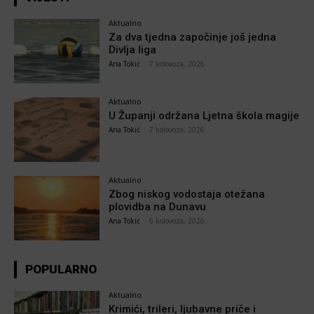
Aktualno
Za dva tjedna započinje još jedna
Divlja liga
Ana Tokić
-
7 kolovoza, 2026
Aktualno
U Županji održana Ljetna škola magije
Ana Tokić
-
7 kolovoza, 2026
Aktualno
Zbog niskog vodostaja otežana
plovidba na Dunavu
Ana Tokić
-
6 kolovoza, 2026
POPULARNO
Aktualno
Krimići, trileri, ljubavne priče i