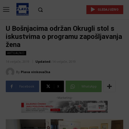
GLEDAJ UŽIVO
U Bošnjacima održan Okrugli stol s
iskustvima o programu zapošljavanja
žena
AKTUALNO
14 veljače, 2019
Updated:
14 veljače, 2019
By
Plava vinkovačka
Facebook
X
WhatsApp
-Marketing-