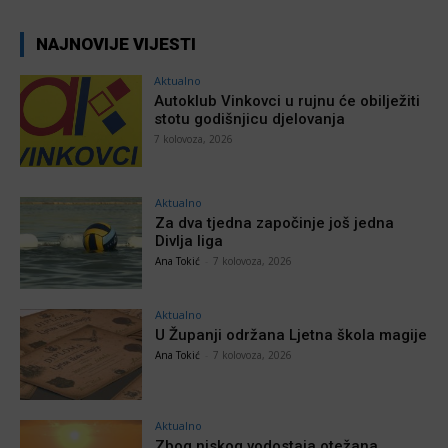
NAJNOVIJE VIJESTI
Aktualno
Autoklub Vinkovci u rujnu će obilježiti
stotu godišnjicu djelovanja
7 kolovoza, 2026
Aktualno
Za dva tjedna započinje još jedna
Divlja liga
Ana Tokić
-
7 kolovoza, 2026
Aktualno
U Županji održana Ljetna škola magije
Ana Tokić
-
7 kolovoza, 2026
Aktualno
Zbog niskog vodostaja otežana