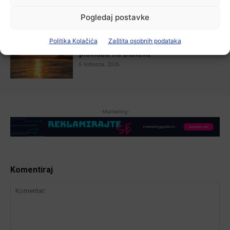
Pogledaj postavke
Aktualno
Politika Kolačića
Zaštita osobnih podataka
Zbog niskog vodostaja otežana
plovidba na Dunavu
6 kolovoza, 2026
-Marketing-
Komentiraj