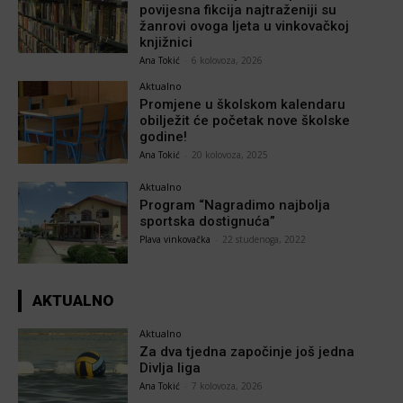
povijesna fikcija najtraženiji su
žanrovi ovoga ljeta u vinkovačkoj
knjižnici
Ana Tokić
-
6 kolovoza, 2026
Aktualno
Promjene u školskom kalendaru
obilježit će početak nove školske
godine!
Ana Tokić
-
20 kolovoza, 2025
Aktualno
Program “Nagradimo najbolja
sportska dostignuća”
Plava vinkovačka
-
22 studenoga, 2022
AKTUALNO
Aktualno
Za dva tjedna započinje još jedna
Divlja liga
Ana Tokić
-
7 kolovoza, 2026