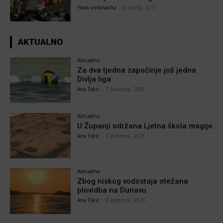
Plava vinkovačka
-
8 srpnja, 2017
AKTUALNO
Aktualno
Za dva tjedna započinje još jedna
Divlja liga
Ana Tokić
-
7 kolovoza, 2026
Aktualno
U Županji održana Ljetna škola magije
Ana Tokić
-
7 kolovoza, 2026
Aktualno
Zbog niskog vodostaja otežana
plovidba na Dunavu
Ana Tokić
-
6 kolovoza, 2026