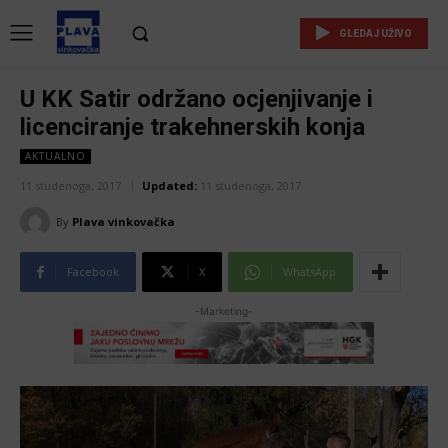
GLEDAJ UŽIVO
U KK Satir održano ocjenjivanje i
licenciranje trakehnerskih konja
AKTUALNO
11 studenoga, 2017
Updated:
11 studenoga, 2017
By
Plava vinkovačka
Facebook
X
WhatsApp
-Marketing-