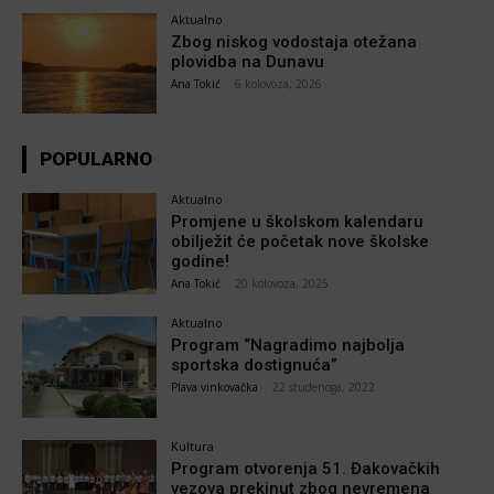
Aktualno
Zbog niskog vodostaja otežana
plovidba na Dunavu
Ana Tokić
-
6 kolovoza, 2026
POPULARNO
Aktualno
Promjene u školskom kalendaru
obilježit će početak nove školske
godine!
Ana Tokić
-
20 kolovoza, 2025
Aktualno
Program “Nagradimo najbolja
sportska dostignuća”
Plava vinkovačka
-
22 studenoga, 2022
Kultura
Program otvorenja 51. Đakovačkih
vezova prekinut zbog nevremena