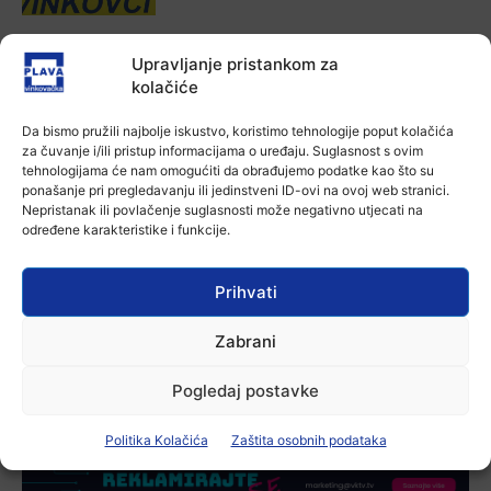
Aktualno
Upravljanje pristankom za
Za dva tjedna započinje još jedna
Divlja liga
kolačiće
7 kolovoza, 2026
Da bismo pružili najbolje iskustvo, koristimo tehnologije poput kolačića
za čuvanje i/ili pristup informacijama o uređaju. Suglasnost s ovim
Aktualno
tehnologijama će nam omogućiti da obrađujemo podatke kao što su
U Županji održana Ljetna škola magije
ponašanje pri pregledavanju ili jedinstveni ID-ovi na ovoj web stranici.
Nepristanak ili povlačenje suglasnosti može negativno utjecati na
7 kolovoza, 2026
određene karakteristike i funkcije.
Aktualno
Prihvati
Zbog niskog vodostaja otežana
plovidba na Dunavu
Zabrani
6 kolovoza, 2026
Pogledaj postavke
Politika Kolačića
Zaštita osobnih podataka
-Marketing-