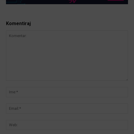
Komentiraj
Komentar:
Ime
Ema
We