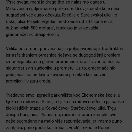
“Prije svega, meni je drago što se nalazimo danas u
Mirkovcima i gdje imamo priliku urediti dvije ceste koje naši
sugrađani već dugo očekuju. Riječ je o Sarajevskoj ulici i o
Uskoj ulici. Projekt vrijedan nešto više od 74 tisuće eura,
dužine nekih 500 metara”, istaknuo je vinkovački
gradonačelnik, Josip Romić.
Velika pozornost posvećena je i poljoprivrednoj infrastrukturi
jer asfaltiranjem otresnica rješava se dugogodišnji problem
iznošenja blata na glavne prometnice, što izravno utječe na
sigurnost svih sudionika u prometu. Uz to, gradonačelnik
podsjeća i na nedavno završene projekte koji su već
promijenili vizuru grada.
“Nedavno smo izgradili parkiralište kod Ekonomske škole, u
tijeku su radovi na Slaviji, u tijeku su radovi uređenja pješačkih
biciklističkih staza u Kovačićevoj, Starčevićevoj ulici, Trgu
Josipa Runjanina. Planiramo, radimo, moram zamoliti sve
naše sugrađane na malo više razumijevanja jer imamo puno
zahtjeva, puno posla koji treba izvršiti”, rekao je Romić.