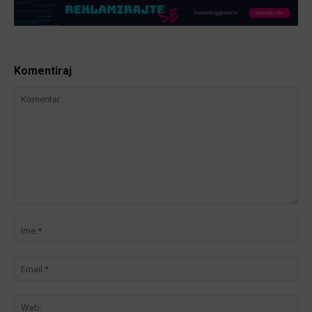
Komentiraj
Komentar:
Ime
Ema
We