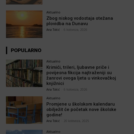
Aktualno
Zbog niskog vodostaja otežana
plovidba na Dunavu
Ana Tokić
-
6 kolovoza, 2026
POPULARNO
Aktualno
Krimići, trileri, ljubavne priče i
povijesna fikcija najtraženiji su
žanrovi ovoga ljeta u vinkovačkoj
knjižnici
Ana Tokić
-
6 kolovoza, 2026
Aktualno
Promjene u školskom kalendaru
obilježit će početak nove školske
godine!
Ana Tokić
-
20 kolovoza, 2025
Aktualno