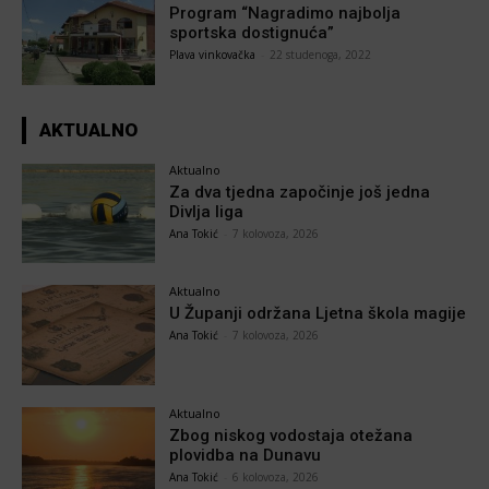
Program “Nagradimo najbolja
sportska dostignuća”
Plava vinkovačka
-
22 studenoga, 2022
AKTUALNO
Aktualno
Za dva tjedna započinje još jedna
Divlja liga
Ana Tokić
-
7 kolovoza, 2026
Aktualno
U Županji održana Ljetna škola magije
Ana Tokić
-
7 kolovoza, 2026
Aktualno
Zbog niskog vodostaja otežana
plovidba na Dunavu
Ana Tokić
-
6 kolovoza, 2026