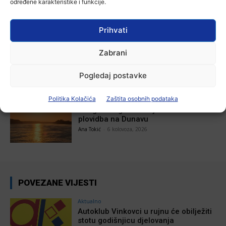
određene karakteristike i funkcije.
Divlja liga
Ana Tokić
-
7 kolovoza, 2026
Prihvati
Aktualno
Zabrani
U Županji održana Ljetna škola magije
Ana Tokić
-
7 kolovoza, 2026
Pogledaj postavke
Politika Kolačića
Zaštita osobnih podataka
Aktualno
Zbog niskog vodostaja otežana
plovidba na Dunavu
Ana Tokić
-
6 kolovoza, 2026
POVEZANE VIJESTI
Aktualno
Autoklub Vinkovci u rujnu će obilježiti
stotu godišnjicu djelovanja