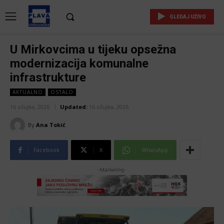
GLEDAJ UŽIVO
U Mirkovcima u tijeku opsežna
modernizacija komunalne
infrastrukture
AKTUALNO
OSTALO
16 ožujka, 2026
Updated:
16 ožujka, 2026
By
Ana Tokić
Facebook
X
WhatsApp
-Marketing-