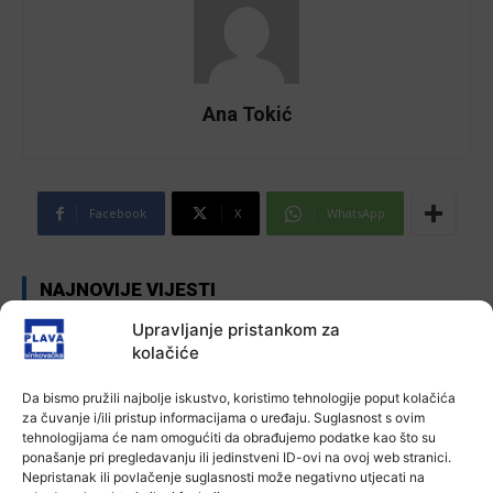
Ana Tokić
Facebook
X
WhatsApp
NAJNOVIJE VIJESTI
Upravljanje pristankom za
Aktualno
kolačiće
Autoklub Vinkovci u rujnu će obilježiti
stotu godišnjicu djelovanja
7 kolovoza, 2026
Da bismo pružili najbolje iskustvo, koristimo tehnologije poput kolačića
za čuvanje i/ili pristup informacijama o uređaju. Suglasnost s ovim
tehnologijama će nam omogućiti da obrađujemo podatke kao što su
ponašanje pri pregledavanju ili jedinstveni ID-ovi na ovoj web stranici.
Aktualno
Nepristanak ili povlačenje suglasnosti može negativno utjecati na
Za dva tjedna započinje još jedna