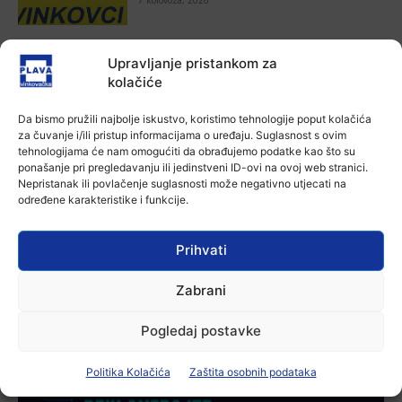
Aktualno
Upravljanje pristankom za
Za dva tjedna započinje još jedna
kolačiće
Divlja liga
7 kolovoza, 2026
Da bismo pružili najbolje iskustvo, koristimo tehnologije poput kolačića
za čuvanje i/ili pristup informacijama o uređaju. Suglasnost s ovim
Aktualno
tehnologijama će nam omogućiti da obrađujemo podatke kao što su
U Županji održana Ljetna škola magije
ponašanje pri pregledavanju ili jedinstveni ID-ovi na ovoj web stranici.
Nepristanak ili povlačenje suglasnosti može negativno utjecati na
7 kolovoza, 2026
određene karakteristike i funkcije.
Prihvati
Aktualno
Zbog niskog vodostaja otežana
plovidba na Dunavu
Zabrani
6 kolovoza, 2026
Pogledaj postavke
Politika Kolačića
Zaštita osobnih podataka
-Marketing-