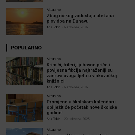
Aktualno
Zbog niskog vodostaja otežana
plovidba na Dunavu
Ana Tokić
-
6 kolovoza, 2026
POPULARNO
Aktualno
Krimići, trileri, ljubavne priče i
povijesna fikcija najtraženiji su
žanrovi ovoga ljeta u vinkovačkoj
knjižnici
Ana Tokić
-
6 kolovoza, 2026
Aktualno
Promjene u školskom kalendaru
obilježit će početak nove školske
godine!
Ana Tokić
-
20 kolovoza, 2025
Aktualno