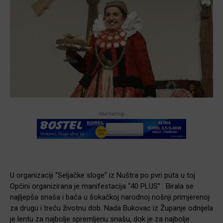
-Marketing-
U organizaciji “Seljačke sloge” iz Nuštra po pvri puta u toj
Općini organizirana je manifestacija “40 PLUS” . Birala se
najljepša snaša i baća u šokačkoj narodnoj nošnji primjerenoj
za drugu i treću životnu dob. Nada Bukovac iz Županje odnijela
je lentu za najbolje spremljenu snašu, dok je za najbolje