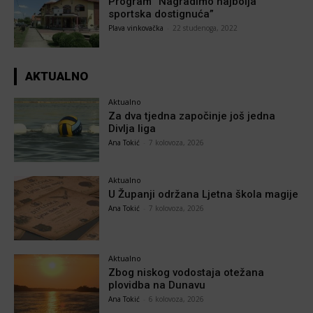
Program “Nagradimo najbolja
sportska dostignuća”
Plava vinkovačka
-
22 studenoga, 2022
AKTUALNO
Aktualno
Za dva tjedna započinje još jedna
Divlja liga
Ana Tokić
-
7 kolovoza, 2026
Aktualno
U Županji održana Ljetna škola magije
Ana Tokić
-
7 kolovoza, 2026
Aktualno
Zbog niskog vodostaja otežana
plovidba na Dunavu
Ana Tokić
-
6 kolovoza, 2026