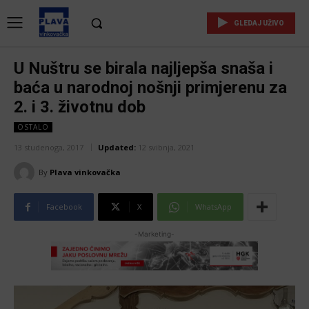
GLEDAJ UŽIVO
U Nuštru se birala najljepša snaša i
baća u narodnoj nošnji primjerenu za
2. i 3. životnu dob
OSTALO
13 studenoga, 2017
Updated:
12 svibnja, 2021
By
Plava vinkovačka
Facebook
X
WhatsApp
-Marketing-