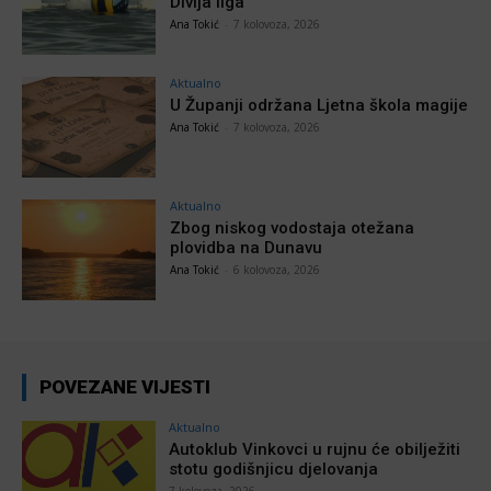
Divlja liga
Ana Tokić
-
7 kolovoza, 2026
Aktualno
U Županji održana Ljetna škola magije
Ana Tokić
-
7 kolovoza, 2026
Aktualno
Zbog niskog vodostaja otežana
plovidba na Dunavu
Ana Tokić
-
6 kolovoza, 2026
POVEZANE VIJESTI
Aktualno
Autoklub Vinkovci u rujnu će obilježiti
stotu godišnjicu djelovanja
7 kolovoza, 2026