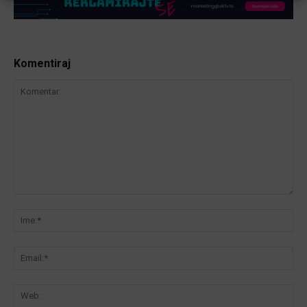
Komentiraj
Komentar:
Ime
Ema
We